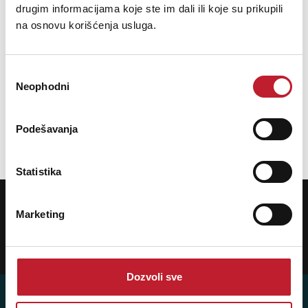
drugim informacijama koje ste im dali ili koje su prikupili
na osnovu korišćenja usluga.
Избор
Naši brendovi
Neophodni
сагласности
Podešavanja
Statistika
POTREBNA VAM JE POMOĆ? POZOVITE NAS!
Ukoliko želite da dobijete najnovije informacije o novitetima i popustima,
Marketing
prijavite se na naš NEWSLETTER!
Prijavi
Dozvoli sve