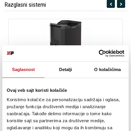
Razglasni sistemi
Saglasnost
Detalji
O kolačićima
MACKIE SRM212 V-CLASS-2000W 12 - Aktivni zvučnik
Ovaj veb sajt koristi kolačiće
Koristimo kolačiće za personalizaciju sadržaja i oglasa,
1.370,00
KM
pružanje funkcija društvenih medija i analiziranje
1.603,00
KM
saobraćaja. Takođe delimo informacije o tome kako
koristite sajt sa partnerima za društvene medije,
DODAJ U KORPU
oglašavanje i analitiku koji mogu da ih kombinuju sa