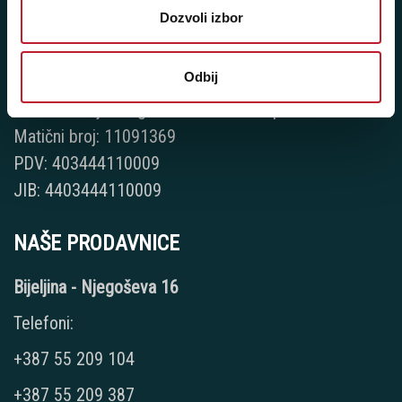
Dozvoli izbor
Player 387 doo
Odbij
Šifra djelatnosti: 46.19
Posredovanje u trgovini raznovrsnim proizvodima
Matični broj: 11091369
PDV: 403444110009
JIB: 4403444110009
NAŠE PRODAVNICE
Bijeljina - Njegoševa 16
Telefoni:
+387 55 209 104
+387 55 209 387