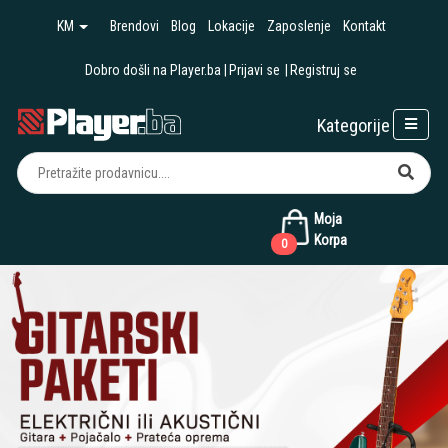
KM
Brendovi
Blog
Lokacije
Zaposlenje
Kontakt
Dobro došli na Player.ba
Prijavi se
Registruj se
Kategorije
Moja
Korpa
0