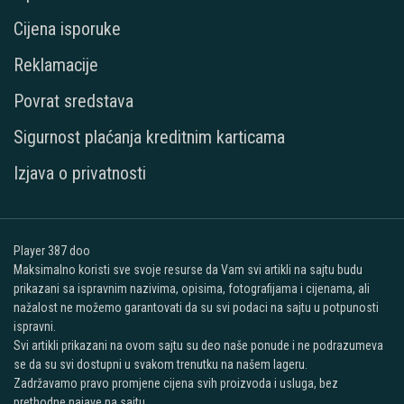
Cijena isporuke
Reklamacije
Povrat sredstava
Sigurnost plaćanja kreditnim karticama
Izjava o privatnosti
Player 387 doo
Maksimalno koristi sve svoje resurse da Vam svi artikli na sajtu budu
prikazani sa ispravnim nazivima, opisima, fotografijama i cijenama, ali
nažalost ne možemo garantovati da su svi podaci na sajtu u potpunosti
ispravni.
Svi artikli prikazani na ovom sajtu su deo naše ponude i ne podrazumeva
se da su svi dostupni u svakom trenutku na našem lageru.
Zadržavamo pravo promjene cijena svih proizvoda i usluga, bez
prethodne najave na sajtu.