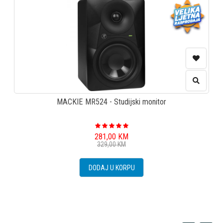
MACKIE MR524 - Studijski monitor
281,00
KM
329,00
KM
DODAJ U KORPU