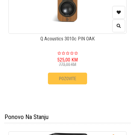
Q Acoustics 3010c PIN OAK
525,00
KM
773,00
KM
POZOVITE
Ponovo Na Stanju