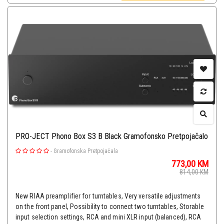
PRO-JECT Phono Box S3 B Black Gramofonsko Pretpojačalo
-
Gramofonska Pretpojačala
773,00
KM
814,00
KM
New RIAA preamplifier for turntables, Very versatile adjustments
on the front panel, Possibility to connect two turntables, Storable
input selection settings, RCA and mini XLR input (balanced), RCA