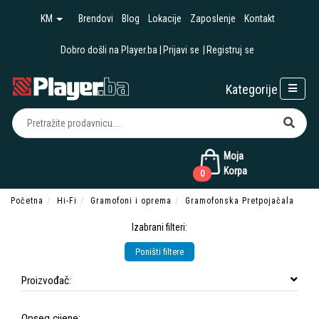
KM
Brendovi
Blog
Lokacije
Zaposlenje
Kontakt
Dobro došli na Player.ba
Prijavi se
Registruj se
Kategorije
Moja
Korpa
0
Početna
Hi-Fi
Gramofoni i oprema
Gramofonska Pretpojačala
Izabrani filteri:
Poništi filtere
Proizvođač:
Opseg cijene: