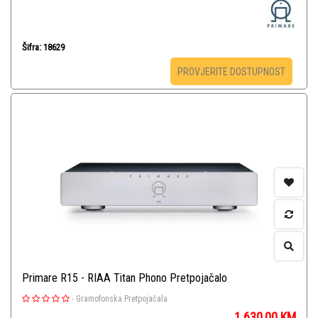
Šifra: 18629
PROVJERITE DOSTUPNOST
Primare R15 - RIAA Titan Phono Pretpojačalo
-
Gramofonska Pretpojačala
1.630,00
KM