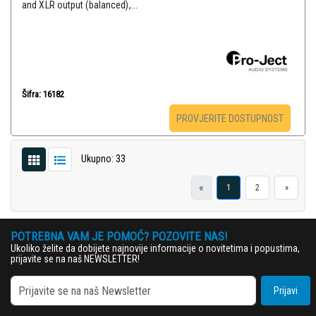
and XLR output (balanced),...
Šifra: 16182
PROVJERITE DOSTUPNOST
Ukupno: 33
«
1
2
»
POTREBNA VAM JE POMOĆ? POZOVITE NAS!
Ukoliko želite da dobijete najnovije informacije o novitetima i popustima,
prijavite se na naš NEWSLETTER!
Prijavi