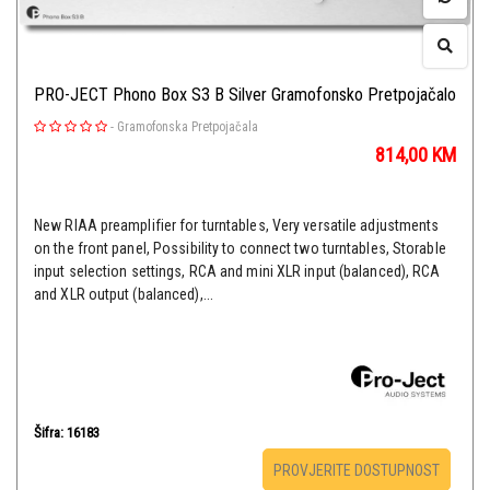
PRO-JECT Phono Box S3 B Silver Gramofonsko Pretpojačalo
-
Gramofonska Pretpojačala
814,00
KM
New RIAA preamplifier for turntables, Very versatile adjustments
on the front panel, Possibility to connect two turntables, Storable
input selection settings, RCA and mini XLR input (balanced), RCA
and XLR output (balanced),...
Šifra: 16183
PROVJERITE DOSTUPNOST