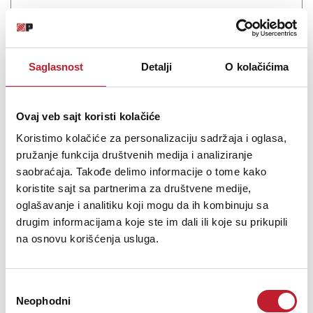
Saglasnost
Detalji
O kolačićima
Šifra: 19385
PROVJERITE DOSTUPNOST
Ovaj veb sajt koristi kolačiće
Koristimo kolačiće za personalizaciju sadržaja i oglasa,
pružanje funkcija društvenih medija i analiziranje
saobraćaja. Takođe delimo informacije o tome kako
koristite sajt sa partnerima za društvene medije,
oglašavanje i analitiku koji mogu da ih kombinuju sa
drugim informacijama koje ste im dali ili koje su prikupili
na osnovu korišćenja usluga.
Избор
Neophodni
сагласности
Ifi Audio ZEN Phono 3