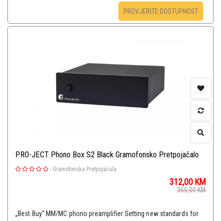
PROVJERITE DOSTUPNOST
PRO-JECT Phono Box S2 Black Gramofonsko Pretpojačalo
-
Gramofonska Pretpojačala
312,00
KM
365,00
KM
„Best Buy“ MM/MC phono preamplifier Setting new standards for