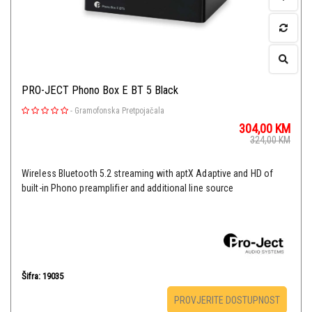
PRO-JECT Phono Box E BT 5 Black
-
Gramofonska Pretpojačala
304,00
KM
324,00
KM
Wireless Bluetooth 5.2 streaming with aptX Adaptive and HD of
built-in Phono preamplifier and additional line source
Šifra: 19035
PROVJERITE DOSTUPNOST