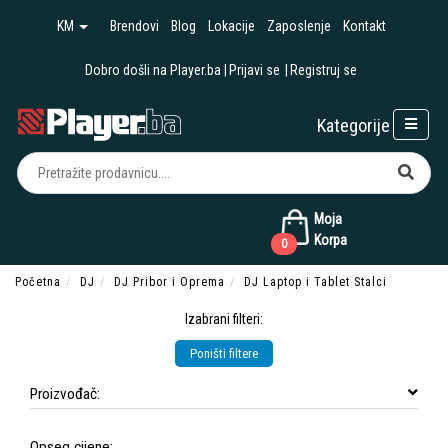
KM
Brendovi
Blog
Lokacije
Zaposlenje
Kontakt
Dobro došli na Player.ba
Prijavi se
Registruj se
Kategorije
Moja
Korpa
0
Početna
DJ
DJ Pribor i Oprema
DJ Laptop i Tablet Stalci
Izabrani filteri:
Poništi filtere
Proizvođač:
Opseg cijene: