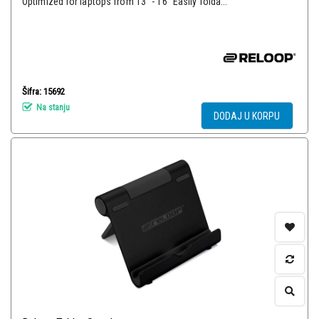
Optimized for laptops from 13'' - 16'' Easily folda...
Šifra: 15692
Na stanju
DODAJ U KORPU