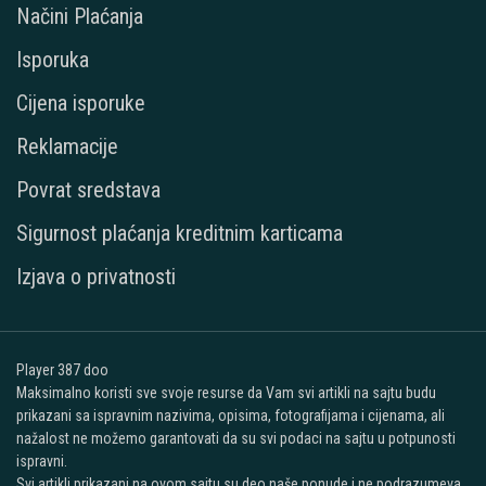
Načini Plaćanja
Isporuka
Cijena isporuke
Reklamacije
Povrat sredstava
Sigurnost plaćanja kreditnim karticama
Izjava o privatnosti
Player 387 doo
Maksimalno koristi sve svoje resurse da Vam svi artikli na sajtu budu
prikazani sa ispravnim nazivima, opisima, fotografijama i cijenama, ali
nažalost ne možemo garantovati da su svi podaci na sajtu u potpunosti
ispravni.
Svi artikli prikazani na ovom sajtu su deo naše ponude i ne podrazumeva