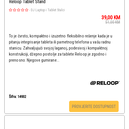
Reloop Tablet Stand
-
DJ Laptop i Tablet Stalci
39,00
KM
51,00
KM
To je čvrsto, kompaktno i izuzetno fleksibilno rešenje kada je u
pitanju integrisanje tableta ili pametnog telefona u vašu radnu
stanicu. Zahvaljujući svojoj laganoj, podesivoj i kompaktnoj
konstrukciji, džepno postolje za tablete Reloop je zgodno i
prenosno. Njegove gumirane...
Šifra: 14932
PROVJERITE DOSTUPNOST