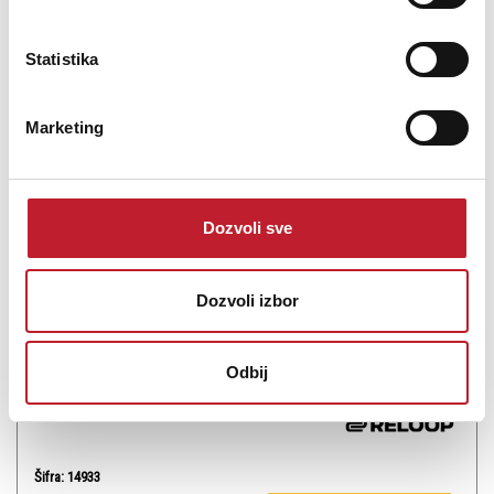
Statistika
Marketing
Reloop Smart Display Stand
-
DJ Laptop i Tablet Stalci
49,00
KM
61,00
KM
Dozvoli sve
RELOOP PAMETNI STALAK KONTINUIRANO PRILAGODLJIVO I
Sklopivo EFIKASAN DIZAJN pametno postolje za prikaz je
Dozvoli izbor
neprekidno podesivo i sklopivo postolje za uobičajene tablete i
pametne telefone i nudi stabilnu, ali laganu konstrukciju.
Odbij
Šifra: 14933