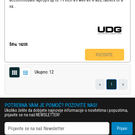
accommodate laptops up to 19 inch as well as iPads, tablets or a
va...
Šifra: 16205
POZOVITE
Ukupno: 12
«
»
1
POTREBNA VAM JE POMOĆ? POZOVITE NAS!
Ukoliko želite da dobijete najnovije informacije o novitetima i popustima,
prijavite se na naš NEWSLETTER!
Prijavi