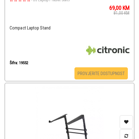
-
DJ Laptop i Tablet Stalci
69,00
KM
81,00
KM
Compact Laptop Stand
Šifra: 19552
PROVJERITE DOSTUPNOST