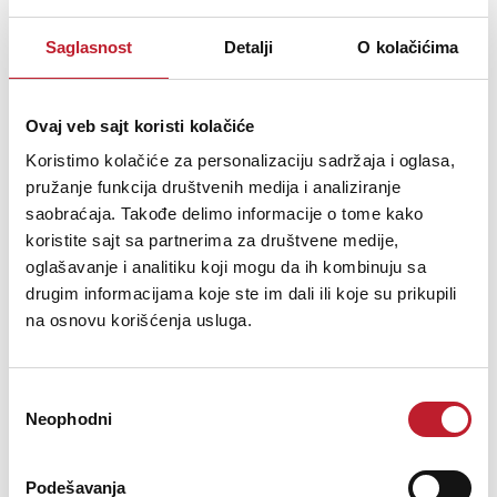
Universal Tablet Holder for different models. The Universal Tablet
Saglasnost
Detalji
O kolačićima
Holder can be adjusted variably to accommodate different tablet
sizes without needing tools and holds the devices securely and
effectively in many different situations. Be it on stage, in rehearsal
Ovaj veb sajt koristi kolačiće
rooms or at home - thanks to ...
Koristimo kolačiće za personalizaciju sadržaja i oglasa,
pružanje funkcija društvenih medija i analiziranje
saobraćaja. Takođe delimo informacije o tome kako
koristite sajt sa partnerima za društvene medije,
oglašavanje i analitiku koji mogu da ih kombinuju sa
Šifra: 16173
drugim informacijama koje ste im dali ili koje su prikupili
PROVJERITE DOSTUPNOST
na osnovu korišćenja usluga.
Избор
Neophodni
сагласности
Podešavanja