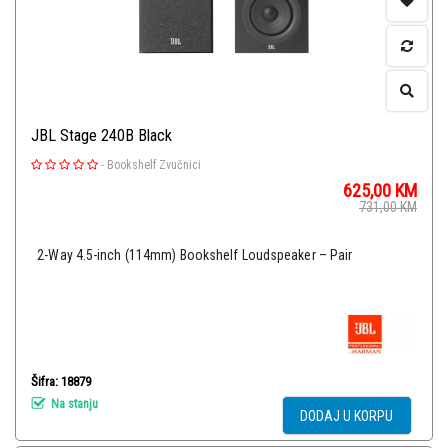
JBL Stage 240B Black
-
Bookshelf Zvučnici
625,00
KM
731,00
KM
2-Way 4.5-inch (114mm) Bookshelf Loudspeaker – Pair
Šifra: 18879
Na stanju
DODAJ U KORPU