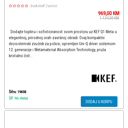
-
Bookshelf Zvučnici
969,00
KM
1.134,00
KM
Dodajte toplinu i sofisticiranost svom prostoru uz KEF Q1 Meta u
elegantnoj, prirodnoj orah-završnoj obradi. Ovaj kompaktni
dvosistemski zvučnik za police, opremljen Uni-Q driver sistemom
12. generacije i Metamaterial Absorption Technology, pruža
kristalno čist...
Šifra: 19658
Na stanju
DODAJ U KORPU