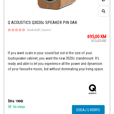
Q ACOUSTICS Q3020c SPEAKER PIN OAK
-
Bookshelf Zvučnici
695,00
KM
813,00
KM
If you want scale in your sound but not in the size of your
loudspeaker cabinet, you want the new 3020c standmount. It’s
ready and able to let you experience all the power and dynamism
of your favourite music, but without dominating your living space.
Šifra: 19042
Na stanju
DODAJ U KORPU