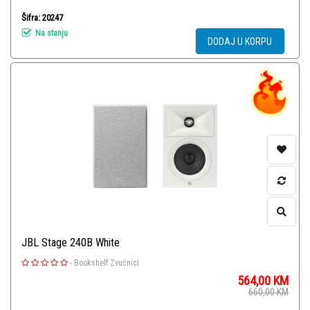
Šifra: 20247
Na stanju
DODAJ U KORPU
JBL Stage 240B White
-
Bookshelf Zvučnici
564,00
KM
660,00
KM