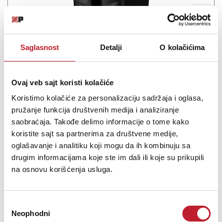
Saglasnost
Detalji
O kolačićima
Klipsch RP-50PM Aktivni Bookshelf Zvučnici
Ovaj veb sajt koristi kolačiće
-
Bookshelf Zvučnici
Koristimo kolačiće za personalizaciju sadržaja i oglasa,
970,00
KM
pružanje funkcija društvenih medija i analiziranje
1.135,00
KM
saobraćaja. Takođe delimo informacije o tome kako
koristite sajt sa partnerima za društvene medije,
Aktivni bookshelf zvučnici koji donose širok zvučni prostor i
oglašavanje i analitiku koji mogu da ih kombinuju sa
izuzetnu jasnoću čak i pri visokim jačinama, zahvaljujući
drugim informacijama koje ste im dali ili koje su prikupili
ekskluzivnoj 90° x 90° Tractrix® horn tehnologiji. Ovi zvučnici su
na osnovu korišćenja usluga.
dizajnirani za korisnike koji žele vrhunski zvuk sa minim...
Избор
Neophodni
сагласности