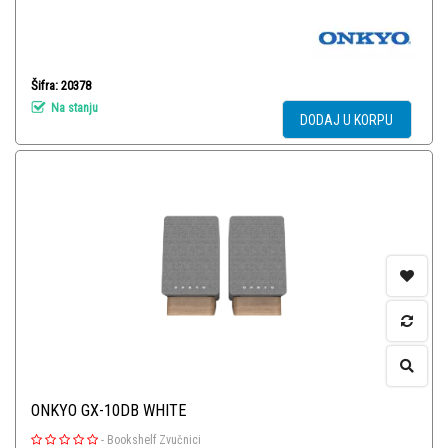
Šifra: 20378
Na stanju
DODAJ U KORPU
ONKYO GX-10DB WHITE
-
Bookshelf Zvučnici