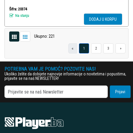
Šifra: 20374
Na stanju
DODAJ U KORPU
Ukupno: 221
«
1
2
3
»
POTREBNA VAM JE POMOĆ? POZOVITE NAS!
Ukoliko želite da dobijete najnovije informacije o novitetima i popustima,
prijavite se na naš NEWSLETTER!
Prijavi