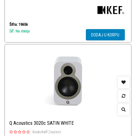
Šifra: 19656
Na stanju
DODAJ U KORPU
Q Acoustics 3020c SATIN WHITE
-
Bookshelf Zvučnici