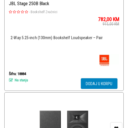
JBL Stage 250B Black
-
Bookshelf Zvučnici
782,00
KM
915,00
KM
2-Way 5.25-inch (130mm) Bookshelf Loudspeaker – Pair
Šifra: 18884
Na stanju
DODAJ U KORPU