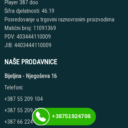
Player 387 doo
Šifra djelatnosti: 46.19
Posredovanje u trgovini raznovrsnim proizvodima
Matični broj: 11091369
PDV: 403444110009
JIB: 4403444110009
NAŠE PRODAVNICE
Bijeljina - Njegoševa 16
Telefoni:
+387 55 209 104
+387 55 209 387
+38751924706
+387 66 224 417