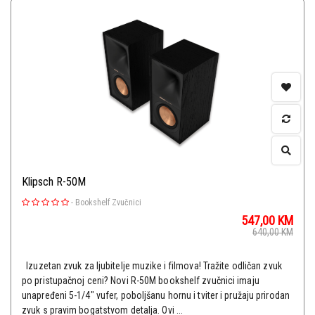
Klipsch R-50M
-
Bookshelf Zvučnici
547,00
KM
640,00
KM
Izuzetan zvuk za ljubitelje muzike i filmova! Tražite odličan zvuk
po pristupačnoj ceni? Novi R-50M bookshelf zvučnici imaju
unapređeni 5-1/4" vufer, poboljšanu hornu i tviter i pružaju prirodan
zvuk s pravim bogatstvom detalja. Ovi ...