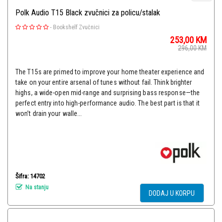
Polk Audio T15 Black zvučnici za policu/stalak
-
Bookshelf Zvučnici
253,00
KM
296,00
KM
The T15s are primed to improve your home theater experience and
take on your entire arsenal of tunes without fail. Think brighter
highs, a wide-open mid-range and surprising bass response—the
perfect entry into high-performance audio. The best part is that it
won’t drain your walle...
Šifra: 14702
Na stanju
DODAJ U KORPU