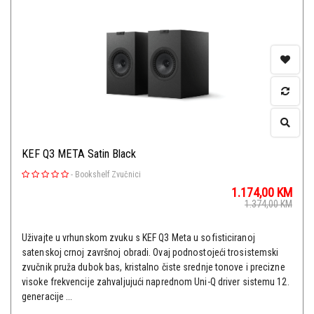
KEF Q3 META Satin Black
-
Bookshelf Zvučnici
1.174,00
KM
1.374,00
KM
Uživajte u vrhunskom zvuku s KEF Q3 Meta u sofisticiranoj
satenskoj crnoj završnoj obradi. Ovaj podnostojeći trosistemski
zvučnik pruža dubok bas, kristalno čiste srednje tonove i precizne
visoke frekvencije zahvaljujući naprednom Uni-Q driver sistemu 12.
generacije ...