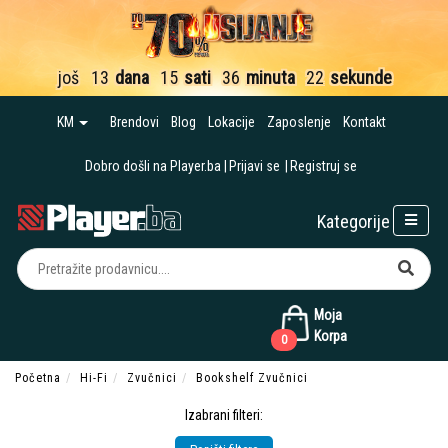
još
13
dana
15
sati
36
minuta
21
sekund
KM
Brendovi
Blog
Lokacije
Zaposlenje
Kontakt
Dobro došli na Player.ba
Prijavi se
Registruj se
Kategorije
Moja
Korpa
0
Početna
Hi-Fi
Zvučnici
Bookshelf Zvučnici
Izabrani filteri: