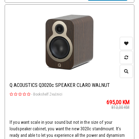
Q ACOUSTICS Q3020c SPEAKER CLARO WALNUT
-
Bookshelf Zvučnici
695,00
KM
813,00
KM
If you want scale in your sound but not in the size of your
loudspeaker cabinet, you want the new 3020c standmount. It’s
ready and able to let you experience all the power and dynamism