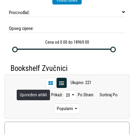
Poništi filtere
Proizvođač:
Opseg cijene:
Cena od 0.00 do 18969.00
Bookshelf Zvučnici
Ukupno: 221
Upoređeni artikli
Prikaži
Po Strani
Sortiraj Po
20
Popularni