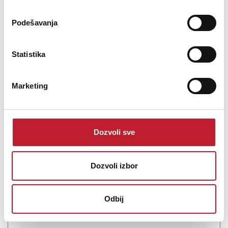
Šifra: 19194
Podešavanja
Na stanju
DODAJ U KORPU
Statistika
Marketing
Dozvoli sve
Dozvoli izbor
Klipsch RP-40PM Aktivni Bookshelf Zvučnici
-
Bookshelf Zvučnici
Odbij
919,00
KM
1.075,00
KM