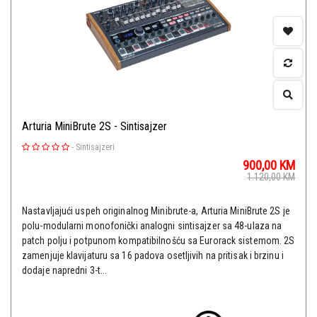
Arturia MiniBrute 2S - Sintisajzer
-
Sintisajzeri
900,00
KM
1.120,00
KM
Nastavljajući uspeh originalnog Minibrute-a, Arturia MiniBrute 2S je
polu-modularni monofonički analogni sintisajzer sa 48-ulaza na
patch polju i potpunom kompatibilnošću sa Eurorack sistemom. 2S
zamenjuje klavijaturu sa 16 padova osetljivih na pritisak i brzinu i
dodaje napredni 3-t...