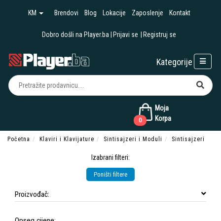
KM
Brendovi
Blog
Lokacije
Zaposlenje
Kontakt
Dobro došli na Player.ba
Prijavi se
Registruj se
Kategorije
Moja
Korpa
0
Početna
Klaviri i Klavijature
Sintisajzeri i Moduli
Sintisajzeri
Izabrani filteri:
Poništi filtere
Proizvođač:
Opseg cijene: