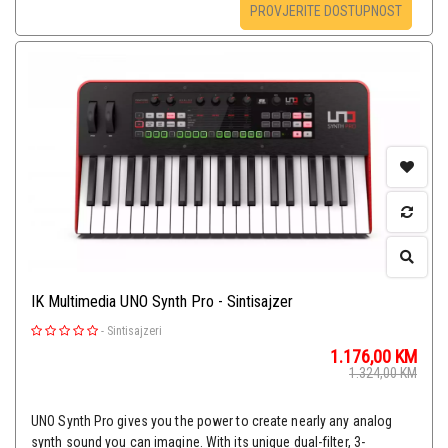
PROVJERITE DOSTUPNOST
IK Multimedia UNO Synth Pro - Sintisajzer
-
Sintisajzeri
1.176,00
KM
1.324,00
KM
UNO Synth Pro gives you the power to create nearly any analog
synth sound you can imagine. With its unique dual-filter, 3-