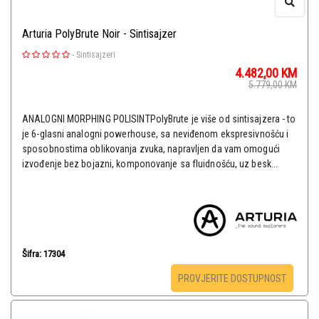
Arturia PolyBrute Noir - Sintisajzer
-
Sintisajzeri
4.482,00
KM
5.779,00
KM
ANALOGNI MORPHING POLISINTPolyBrute je više od sintisajzera - to
je 6-glasni analogni powerhouse, sa neviđenom ekspresivnošću i
sposobnostima oblikovanja zvuka, napravljen da vam omogući
izvođenje bez bojazni, komponovanje sa fluidnošću, uz besk...
Šifra: 17304
PROVJERITE DOSTUPNOST