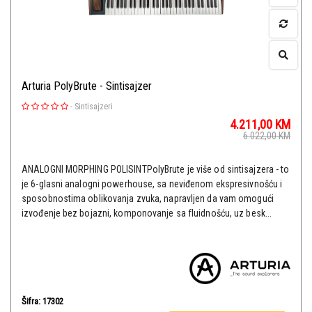
Arturia PolyBrute - Sintisajzer
-
Sintisajzeri
4.211,00
KM
6.022,00
KM
ANALOGNI MORPHING POLISINTPolyBrute je više od sintisajzera - to
je 6-glasni analogni powerhouse, sa neviđenom ekspresivnošću i
sposobnostima oblikovanja zvuka, napravljen da vam omogući
izvođenje bez bojazni, komponovanje sa fluidnošću, uz besk...
Šifra: 17302