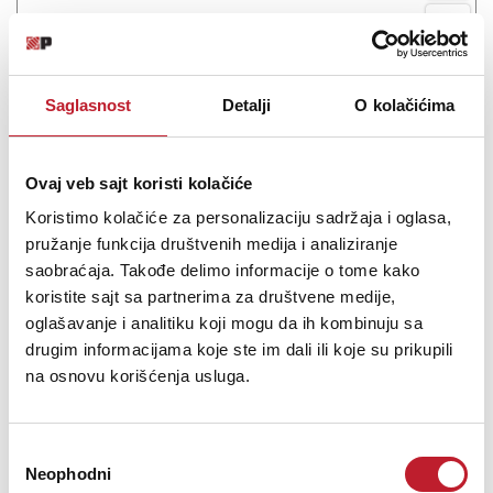
Arturia MiniFreak
Saglasnost
Detalji
O kolačićima
-
Sintisajzeri
1.075,00
KM
1.397,00
KM
Ovaj veb sajt koristi kolačiće
Algorithmic synthesizer
Koristimo kolačiće za personalizaciju sadržaja i oglasa,
pružanje funkcija društvenih medija i analiziranje
saobraćaja. Takođe delimo informacije o tome kako
koristite sajt sa partnerima za društvene medije,
oglašavanje i analitiku koji mogu da ih kombinuju sa
Šifra: 18068
drugim informacijama koje ste im dali ili koje su prikupili
na osnovu korišćenja usluga.
PROVJERITE DOSTUPNOST
Избор
Neophodni
сагласности