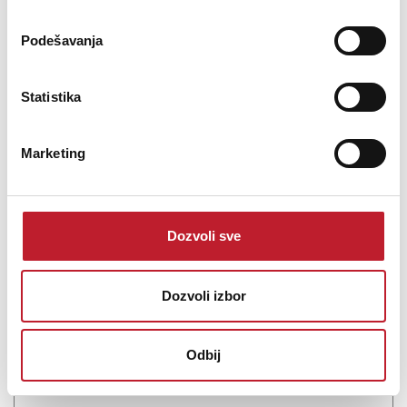
Podešavanja
Statistika
Marketing
Arturia AstroLab 61 White
-
Sintisajzeri
2.741,00
KM
Dozvoli sve
3.519,00
KM
Avant-garde Stage Keyboard Explore a vast spectrum of classic
Dozvoli izbor
and modern sounds. AstroLab is a 61-key stage keyboard
combining the power of synthesis, intuitive controls, and an
innovative ecosystem - inviting you to focus on your creative
Odbij
expression and transi...