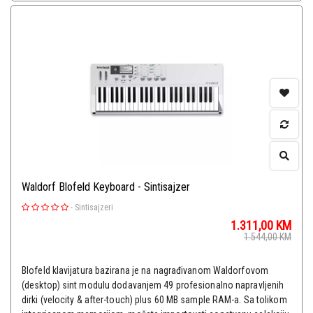
Waldorf Blofeld Keyboard - Sintisajzer
-
Sintisajzeri
1.311,00
KM
1.544,00
KM
Blofeld klavijatura bazirana je na nagrađivanom Waldorfovom
(desktop) sint modulu dodavanjem 49 profesionalno napravljenih
dirki (velocity & after-touch) plus 60 MB sample RAM-a. Sa tolikom