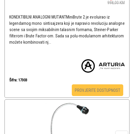
998,00
KM
KONEKTIBILNI ANALOGNI MUTANTMiniBrute 2 je evoluirao iz
legendarnog mono sintisajzera koji je napravio revoluciju analogne
scene sa svojim miksabilnim talasnim formama, Steiner-Parker
filterom i Brute Factor-om. Sada sa polu-modularnom arhitekturom
možete kombinovati nj...
Šifra: 17303
PROVJERITE DOSTUPNOST