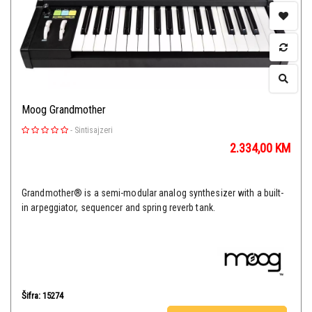
Moog Grandmother
-
Sintisajzeri
2.334,00
KM
Grandmother® is a semi-modular analog synthesizer with a built-
in arpeggiator, sequencer and spring reverb tank.
Šifra: 15274