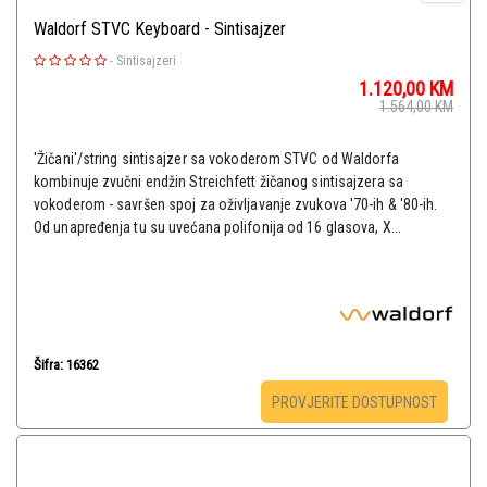
Waldorf STVC Keyboard - Sintisajzer
-
Sintisajzeri
1.120,00
KM
1.564,00
KM
'Žičani'/string sintisajzer sa vokoderom STVC od Waldorfa
kombinuje zvučni endžin Streichfett žičanog sintisajzera sa
vokoderom - savršen spoj za oživljavanje zvukova '70-ih & '80-ih.
Od unapređenja tu su uvećana polifonija od 16 glasova, X...
Šifra: 16362
PROVJERITE DOSTUPNOST