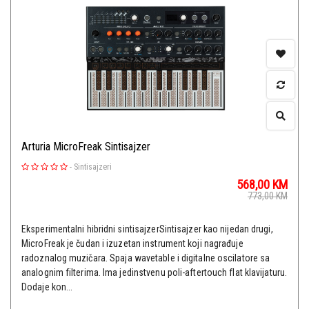
Arturia MicroFreak Sintisajzer
-
Sintisajzeri
568,00
KM
773,00
KM
Eksperimentalni hibridni sintisajzerSintisajzer kao nijedan drugi,
MicroFreak je čudan i izuzetan instrument koji nagrađuje
radoznalog muzičara. Spaja wavetable i digitalne oscilatore sa
analognim filterima. Ima jedinstvenu poli-aftertouch flat klavijaturu.
Dodaje kon...