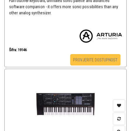
FullTouch® keyboard, unrivaled sonic palette and advanced
software companion - it offers more sonic possibilities than any
other analog synthesizer.
Šifra: 19146
PROVJERITE DOSTUPNOST