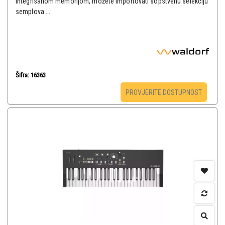
integrisanom memorijom, možete importovati sopstvenu selekciju
semplova ...
Šifra: 16363
PROVJERITE DOSTUPNOST