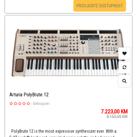
PROVJERITE DOSTUPNOST
Arturia PolyBrute 12
-
Sintisajzeri
7.223,00
KM
8.160,00
KM
PolyBrute 12 is the most expressive synthesizer ever. With a