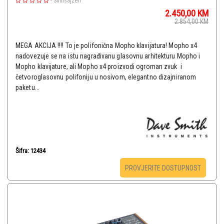
-
Sintisajzeri
2.450,00
KM
2.854,00
KM
MEGA AKCIJA !!!! To je polifonična Mopho klavijatura! Mopho x4
nadovezuje se na istu nagrađivanu glasovnu arhitekturu Mopho i
Mopho klavijature, ali Mopho x4 proizvodi ogroman zvuk i
četvoroglasovnu polifoniju u nosivom, elegantno dizajniranom
paketu...
Šifra: 12434
PROVJERITE DOSTUPNOST