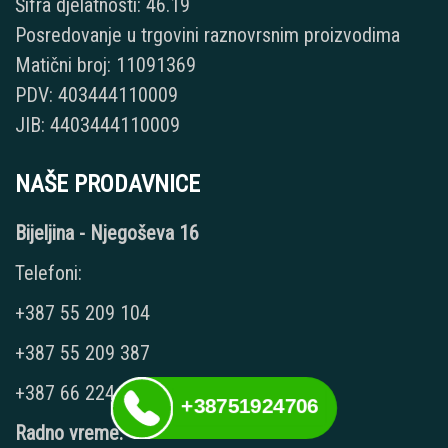
Šifra djelatnosti: 46.19
Posredovanje u trgovini raznovrsnim proizvodima
Matični broj: 11091369
PDV: 403444110009
JIB: 4403444110009
NAŠE PRODAVNICE
Bijeljina - Njegoševa 16
Telefoni:
+387 55 209 104
+387 55 209 387
+387 66 224 417
+38751924706
Radno vreme: