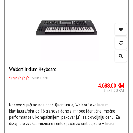
Waldorf Iridium Keyboard
-
Sintisajzeri
4.683,00
KM
5.241,00
KM
Nadovezujući se na uspeh Quantum-a, Waldorf-ova Iridium
klavijatura/sint od 16 glasova donosi mnoge identične, moćne
performanse u kompaktnijem 'pakovanju' i za povoljniju cenu. Za
dizajnere zvuka, muzičare i entuzijaste za sintisajzere – Iridium