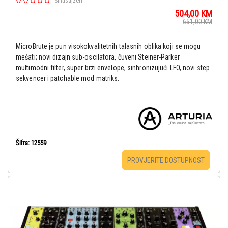
-
Sintisajzeri
504,00
KM
651,00
KM
MicroBrute je pun visokokvalitetnih talasnih oblika koji se mogu
mešati; novi dizajn sub-oscilatora, čuveni Steiner-Parker
multimodni filter, super brzi envelope, sinhronizujući LFO, novi step
sekvencer i patchable mod matriks.
Šifra: 12559
PROVJERITE DOSTUPNOST