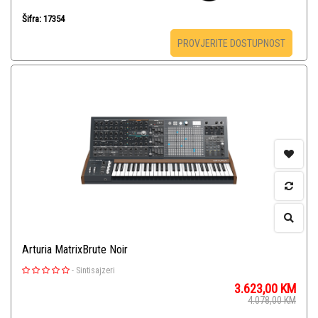
Šifra: 17354
PROVJERITE DOSTUPNOST
Arturia MatrixBrute Noir
-
Sintisajzeri
3.623,00
KM
4.078,00
KM