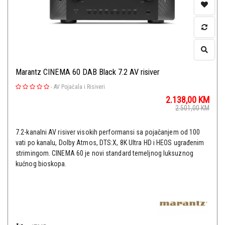
Marantz CINEMA 60 DAB Black 7.2 AV risiver
-
AV Pojačala i Risiveri
2.138,00
KM
2.501,00
KM
7.2-kanalni AV risiver visokih performansi sa pojačanjem od 100
vati po kanalu, Dolby Atmos, DTS:X, 8K Ultra HD i HEOS ugrađenim
strimingom. CINEMA 60 je novi standard temeljnog luksuznog
kućnog bioskopa.