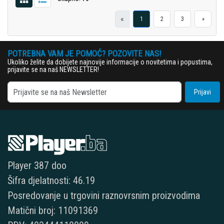
«
1
2
3
»
POTREBNA VAM JE POMOĆ? POZOVITE NAS!
Ukoliko želite da dobijete najnovije informacije o novitetima i popustima,
prijavite se na naš NEWSLETTER!
Prijavi
Player 387 doo
Šifra djelatnosti: 46.19
Posredovanje u trgovini raznovrsnim proizvodima
Matični broj: 11091369