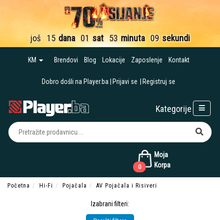
još
15
dana
01
sat
53
minuta
08
sekundi
KM
Brendovi
Blog
Lokacije
Zaposlenje
Kontakt
Dobro došli na Player.ba
Prijavi se
Registruj se
Kategorije
Moja
Korpa
0
Početna
Hi-Fi
Pojačala
AV Pojačala i Risiveri
Izabrani filteri: