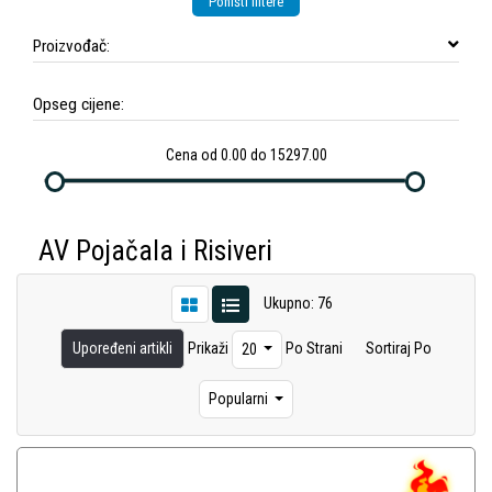
Poništi filtere
Proizvođač:
Opseg cijene:
Cena od 0.00 do 15297.00
AV Pojačala i Risiveri
Ukupno: 76
Upoređeni artikli
Prikaži
Po Strani
Sortiraj Po
20
Popularni