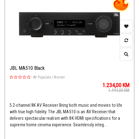
JBL MA510 Black
-
AV Pojačala i Risiveri
1.234,00
KM
1.444,00
KM
5.2-channel 8K AV Receiver Bring both music and movies to life
with true high fidelity. The JBL MA510 is an AV Receiver that
delivers spectacular realism with 8K HDMI specifications for a
supreme home cinema experience. Seamlessly integ...