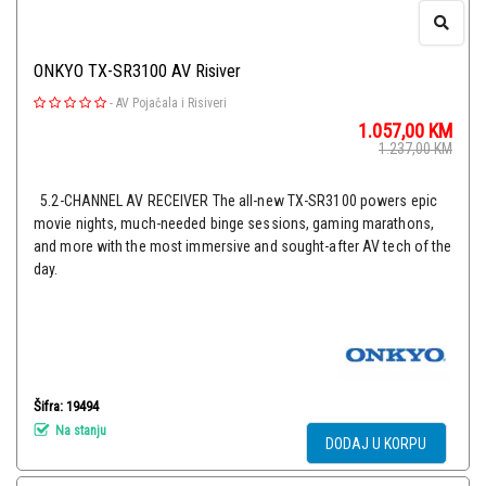
ONKYO TX-SR3100 AV Risiver
-
AV Pojačala i Risiveri
1.057,00
KM
1.237,00
KM
5.2-CHANNEL AV RECEIVER The all-new TX-SR3100 powers epic
movie nights, much-needed binge sessions, gaming marathons,
and more with the most immersive and sought-after AV tech of the
day.
Šifra: 19494
Na stanju
DODAJ U KORPU