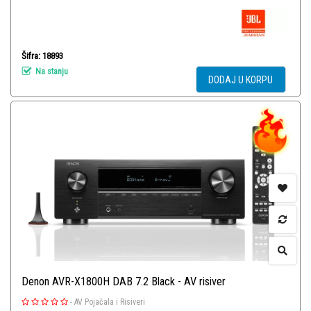
Šifra: 18893
Na stanju
DODAJ U KORPU
Denon AVR-X1800H DAB 7.2 Black - AV risiver
-
AV Pojačala i Risiveri