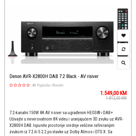
Denon AVR-X2800H DAB 7.2 Black - AV risiver
-
AV Pojačala i Risiveri
1.549,00
KM
1.812,00
KM
7.2-kanalni 150W 8K AV risiver sa ugrađenim HEOS® i DAB+
Uživajte u neverovatnom 8K videu i uranjajućem 3D zvuku uz AVR-
X2800H DAB. Ispunite prostorije srednje veličine rafiniranijim
zvukom iz 7.2 ili 5.2.2 postavke uz Dolby Atmos i DTS:X. Sa