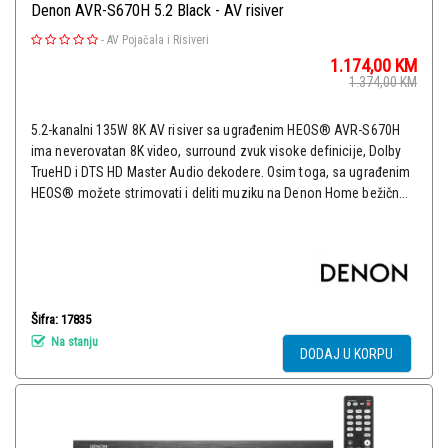
Denon AVR-S670H 5.2 Black - AV risiver
-
AV Pojačala i Risiveri
1.174,00
KM
1.374,00
KM
5.2-kanalni 135W 8K AV risiver sa ugrađenim HEOS® AVR-S670H
ima neverovatan 8K video, surround zvuk visoke definicije, Dolby
TrueHD i DTS HD Master Audio dekodere. Osim toga, sa ugrađenim
HEOS® možete strimovati i deliti muziku na Denon Home bežičn...
Šifra: 17835
Na stanju
DODAJ U KORPU