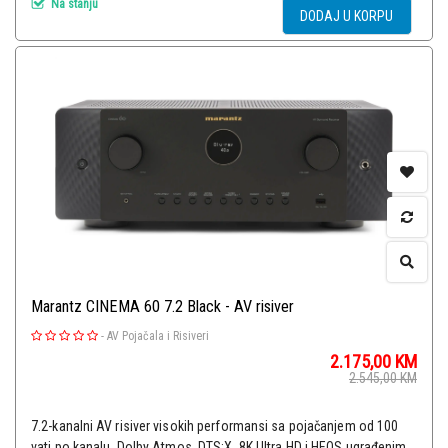
Na stanju
DODAJ U KORPU
Marantz CINEMA 60 7.2 Black - AV risiver
-
AV Pojačala i Risiveri
2.175,00
KM
2.545,00
KM
7.2-kanalni AV risiver visokih performansi sa pojačanjem od 100
vati po kanalu, Dolby Atmos, DTS:X, 8K Ultra HD i HEOS ugrađenim