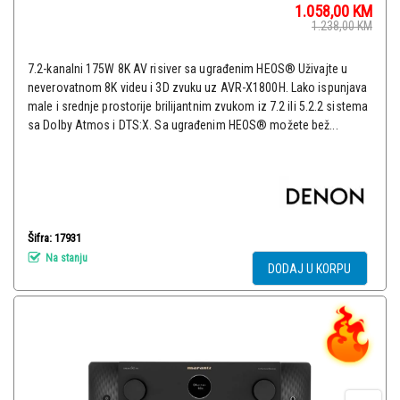
1.058,00
KM
1.238,00
KM
7.2-kanalni 175W 8K AV risiver sa ugrađenim HEOS® Uživajte u
neverovatnom 8K videu i 3D zvuku uz AVR-X1800H. Lako ispunjava
male i srednje prostorije brilijantnim zvukom iz 7.2 ili 5.2.2 sistema
sa Dolby Atmos i DTS:X. Sa ugrađenim HEOS® možete bež...
Šifra: 17931
Na stanju
DODAJ U KORPU