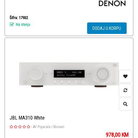
Šifra: 17932
Na stanju
DODAJ U KORPU
JBL MA310 White
-
AV Pojačala i Risiveri
978,00
KM