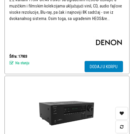
muzičkim i filmskim kolekcijama uključujući vinil, CD, audio fajlove
visoke rezolucije, Blu-ray, pa čak i najnoviji 8K sadržaj - sve iz
dvokanalnog sistema. Osim toga, sa ugrađenim HEOS&re...
Šifra: 17933
Na stanju
DODAJ U KORPU