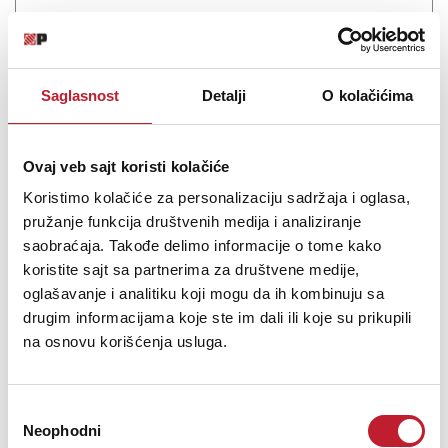
The Marantz Cinema 70s AV Receiver is the slimline model from
the new Marantz Cinema range, measuring in at less than 20cm
tall. This short stature makes it the perfect media hub for HiFi racks
Saglasnost
Detalji
O kolačićima
or subtle home theatre installations whilst still holding the latest
technologies the Cinema...
Ovaj veb sajt koristi kolačiće
Koristimo kolačiće za personalizaciju sadržaja i oglasa,
pružanje funkcija društvenih medija i analiziranje
Šifra: 17012
saobraćaja. Takođe delimo informacije o tome kako
Na stanju
koristite sajt sa partnerima za društvene medije,
DODAJ U KORPU
oglašavanje i analitiku koji mogu da ih kombinuju sa
drugim informacijama koje ste im dali ili koje su prikupili
na osnovu korišćenja usluga.
Избор
Neophodni
сагласности