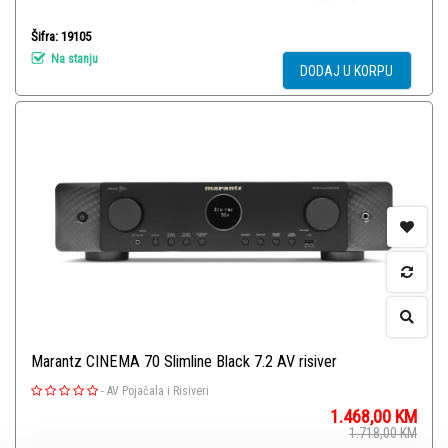
Šifra: 19105
Na stanju
DODAJ U KORPU
Marantz CINEMA 70 Slimline Black 7.2 AV risiver
-
AV Pojačala i Risiveri
1.468,00
KM
1.718,00
KM