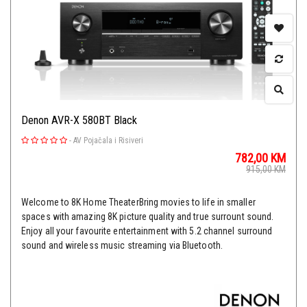
Denon AVR-X 580BT Black
-
AV Pojačala i Risiveri
782,00
KM
915,00
KM
Welcome to 8K Home TheaterBring movies to life in smaller
spaces with amazing 8K picture quality and true surrount sound.
Enjoy all your favourite entertainment with 5.2 channel surround
sound and wireless music streaming via Bluetooth.