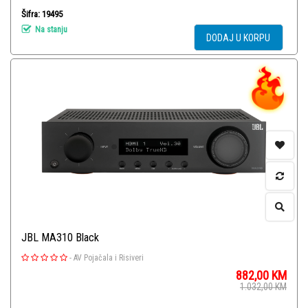
Šifra: 19495
Na stanju
DODAJ U KORPU
JBL MA310 Black
-
AV Pojačala i Risiveri
882,00
KM
1.032,00
KM