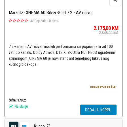
Marantz CINEMA 60 Silver-Gold 7.2 - AV risiver
-
AV Pojačala i Risiveri
2.175,00
KM
2.545,00
KM
7.2-kanalni AV risiver visokih performansi sa pojačanjem od 100
vati po kanalu, Dolby Atmos, DTS:X, 8K Ultra HD i HEOS ugrađenim
strimingom. CINEMA 60 je novi standard temeljnog luksuznog
kućnog bioskopa.
Šifra: 17002
Na stanju
DODAJ U KORPU
Ukupno: 76