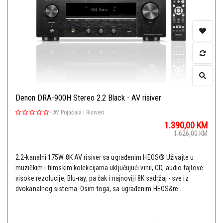
Denon DRA-900H Stereo 2.2 Black - AV risiver
-
AV Pojačala i Risiveri
1.390,00
KM
1.626,00
KM
2.2-kanalni 175W 8K AV risiver sa ugrađenim HEOS® Uživajte u
muzičkim i filmskim kolekcijama uključujući vinil, CD, audio fajlove
visoke rezolucije, Blu-ray, pa čak i najnoviji 8K sadržaj - sve iz
dvokanalnog sistema. Osim toga, sa ugrađenim HEOS&re...