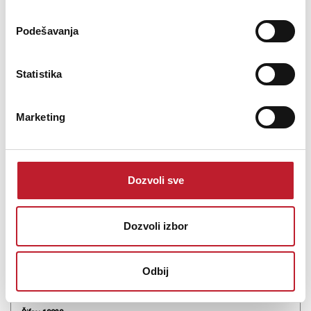
Podešavanja
Statistika
ONKYO TX-NR6100
-
AV Pojačala i Risiveri
Marketing
1.410,00
KM
1.650,00
KM
TX-NR6100 7.2-Channel THX Certified AV ReceiverThe Onkyo TX-
Dozvoli sve
6100 7.2-Channel AV Receiver delivers precision sound and
images with an emphasis on an enhanced gaming experience,
own your opponents with HDMI 2.1 enhancements for gamersThis
SMA...
Dozvoli izbor
Odbij