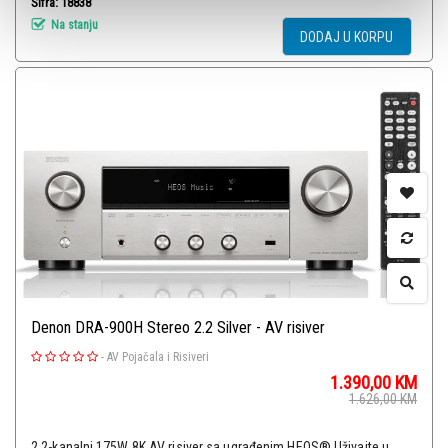
Šifra: 18838
Na stanju
DODAJ U KORPU
Denon DRA-900H Stereo 2.2 Silver - AV risiver
-
AV Pojačala i Risiveri
1.390,00
KM
1.626,00
KM
2.2-kanalni 175W 8K AV risiver sa ugrađenim HEOS® Uživajte u