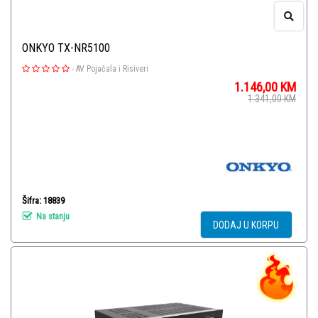
ONKYO TX-NR5100
-
AV Pojačala i Risiveri
1.146,00
KM
1.341,00
KM
Šifra: 18839
Na stanju
DODAJ U KORPU