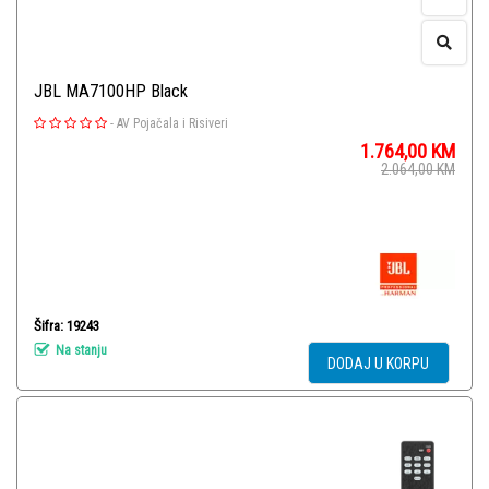
JBL MA7100HP Black
-
AV Pojačala i Risiveri
1.764,00
KM
2.064,00
KM
Šifra: 19243
Na stanju
DODAJ U KORPU