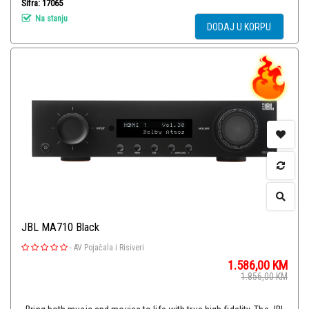
Šifra: 17065
Na stanju
DODAJ U KORPU
JBL MA710 Black
-
AV Pojačala i Risiveri
1.586,00
KM
1.856,00
KM