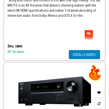
Bring both music and movies to life with true high fidelity. The JBL
MA710 is an AV Receiver that delivers stunning realism with the
latest 8K HDMI specifications and native 7-channel decoding of
immersive audio from Dolby Atmos and DTS:X for the...
Šifra: 18895
Na stanju
DODAJ U KORPU