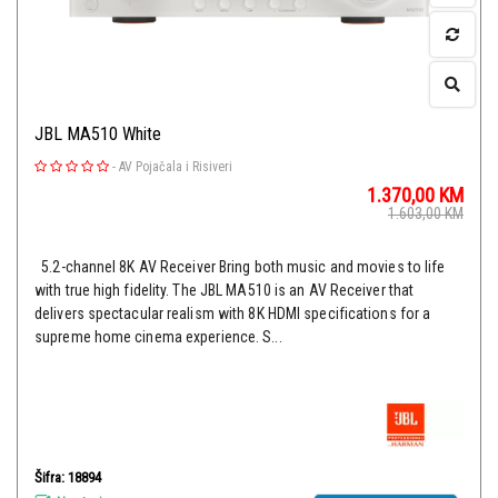
JBL MA510 White
-
AV Pojačala i Risiveri
1.370,00
KM
1.603,00
KM
5.2-channel 8K AV Receiver Bring both music and movies to life
with true high fidelity. The JBL MA510 is an AV Receiver that
delivers spectacular realism with 8K HDMI specifications for a
supreme home cinema experience. S...
Šifra: 18894