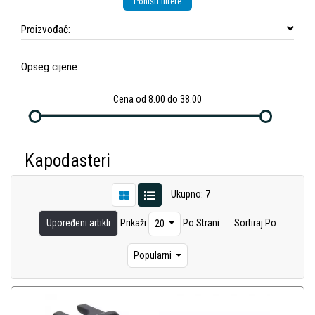
Poništi filtere
Proizvođač:
Opseg cijene:
Cena od 8.00 do 38.00
Kapodasteri
Ukupno: 7
Upoređeni artikli
Prikaži
Po Strani
Sortiraj Po
20
Popularni