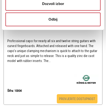
Dozvoli izbor
K&M Guitar Capo Chromed - Kapodaster
Odbij
-
Kapodasteri
39,00
KM
Professional capo for nearly all six and twelve string guitars with
curved fingerboards. Attached and released with one hand. The
capo's unique clamping mechanism is quick to attach to the guitar
neck and just as simple to release. This is a quality zinc die cast
model with rubber inserts. The...
Šifra: 10304
PROVJERITE DOSTUPNOST