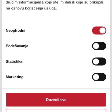
drugim informacijama koje ste im dali ili koje su prikupili
na osnovu korišćenja usluga.
Professional capo for classical guitars with flat fretboards.
Избор
Neophodni
сагласности
Šifra: 12541
Podešavanja
PROVJERITE DOSTUPNOST
Statistika
Marketing
Dozvoli sve