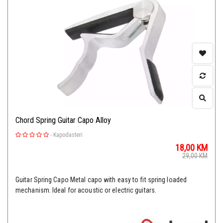
Chord Spring Guitar Capo Alloy
-
Kapodasteri
18,00
KM
29,00
KM
Guitar Spring Capo Metal capo with easy to fit spring loaded
mechanism. Ideal for acoustic or electric guitars.