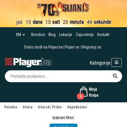
još
13
dana
15
sati
23
minuta
43
sekunde
KM
Brendovi
Blog
Lokacije
Zaposlenje
Kontakt
Dobro došli na Player.ba
Prijavi se
Registruj se
Kategorije
Moja
Korpa
0
Početna
Gitare
Gitarski Pribor
Kapodasteri
Izabrani filteri: