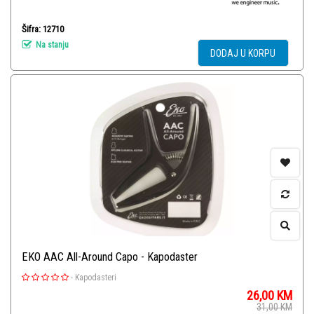
Šifra: 12710
Na stanju
DODAJ U KORPU
EKO AAC All-Around Capo - Kapodaster
-
Kapodasteri
26,00
KM
31,00
KM