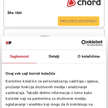
Šifra: 15261
PROVJERITE DOSTUPNOST
Saglasnost
Detalji
O kolačićima
Ovaj veb sajt koristi kolačiće
Koristimo kolačiće za personalizaciju sadržaja i oglasa,
pružanje funkcija društvenih medija i analiziranje
K&M 30910 Guitar capo-matt Chrome - Kapodaster
saobraćaja. Takođe delimo informacije o tome kako
koristite sajt sa partnerima za društvene medije,
-
Kapodasteri
39,00
KM
oglašavanje i analitiku koji mogu da ih kombinuju sa