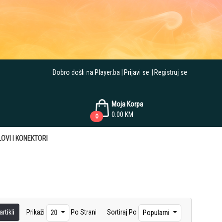
Dobro došli na Player.ba
Prijavi se
Registruj se
Moja Korpa
0.00
KM
0
OVI I KONEKTORI
rtikli
Prikaži
Po Strani
Sortiraj Po
20
Popularni