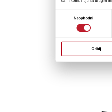
da ih kombinuju sa drugim inf
Избор
Neophodni
сагласности
Odbij