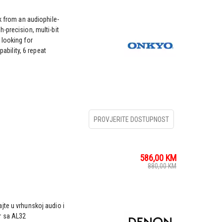
k from an audiophile-
-precision, multi-bit
 looking for
pability, 6 repeat
PROVJERITE DOSTUPNOST
586,00
KM
880,00
KM
jte u vrhunskoj audio i
r sa AL32