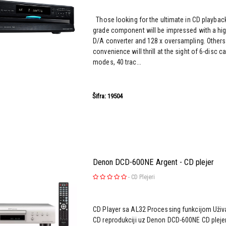
Those looking for the ultimate in CD playbac
grade component will be impressed with a high
D/A converter and 128 x oversampling. Others
convenience will thrill at the sight of 6-disc ca
modes, 40 trac...
Šifra: 19504
Denon DCD-600NE Argent - CD plejer
-
CD Plejeri
CD Player sa AL32 Processing funkcijom Uživa
CD reprodukciji uz Denon DCD-600NE CD pleje