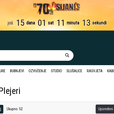
15
01
11
12
još
dana
sat
minuta
sekundi
TURE
BUBNJEVI
OZVUČENJE
STUDIO
SLUŠALICE
RASVJETA
KABL
lejeri
Ukupno: 52
Upoređeni a