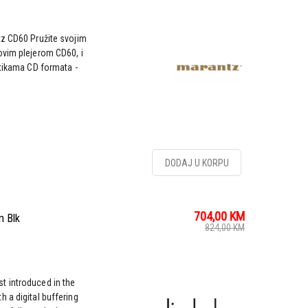
tz CD60 Pružite svojim
ovim plejerom CD60, i
stikama CD formata -
DODAJ U KORPU
704,00
KM
m Blk
824,00
KM
t introduced in the
 a digital buffering