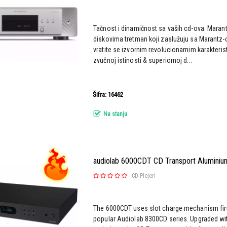
Tačnost i dinamičnost sa vaših cd-ova: Maran
diskovima tretman koji zaslužuju sa Marantz-
vratite se izvornim revolucionarnim karakteri
zvučnoj istinosti & superiornoj d...
Šifra: 16462
Na stanju
audiolab 6000CDT CD Transport Aluminiu
-
CD Plejeri
The 6000CDT uses slot charge mechanism firs
popular Audiolab 8300CD series. Upgraded with