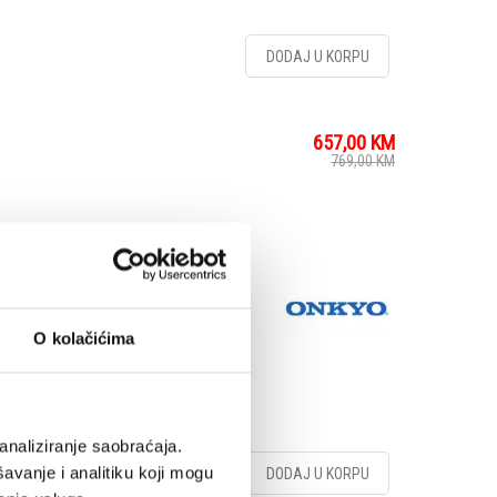
DODAJ U KORPU
657,00
KM
769,00
KM
e CD player. By
des of Onkyo audio
livers a superb playback
signal clean and free
O kolačićima
analiziranje saobraćaja.
avanje i analitiku koji mogu
DODAJ U KORPU