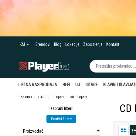
KM
Brendovi
Blog
Lokacije
Zaposlenje
Kontakt
LJETNA RASPRODAJA
HI-FI
DJ
GITARE
KLAVIRI I KLAVIJA
Početna
Hi-Fi
Plejeri
CD Plejeri
CD P
Izabrani filteri:
Poništi filtere
Proizvođač: