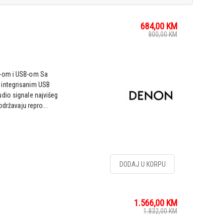
684,00
KM
800,00
KM
s-om i USB-om Sa
 integrisanim USB
dio signale najvišeg
održavaju repro...
DODAJ U KORPU
1.566,00
KM
1.832,00
KM