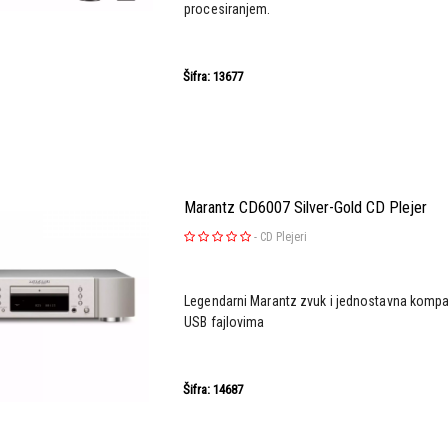
procesiranjem.
Šifra: 13677
Marantz CD6007 Silver-Gold CD Plejer
-
CD Plejeri
Legendarni Marantz zvuk i jednostavna kompat
USB fajlovima
Šifra: 14687