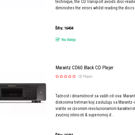
technique, the CD Transport avoids disc-reading
diminishes the errors whilst reading the discs 
Šifra: 16404
Na stanju
Marantz CD60 Black CD Plejer
-
CD Plejeri
Tačnost i dinamičnost sa vaših cd-ova: Maran
diskovima tretman koji zaslužuju sa Marantz-
vratite se izvornim revolucionarnim karakteri
zvučnoj istinosti & superiornoj d...