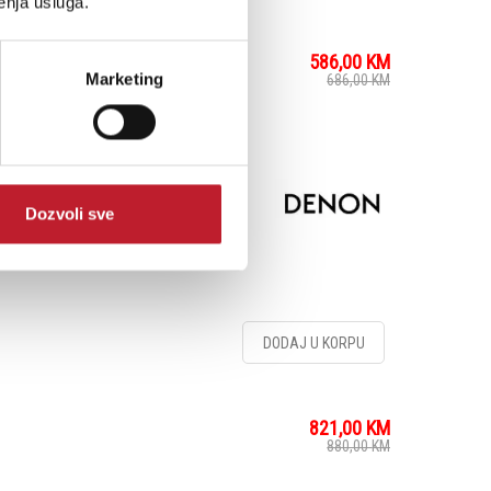
enja usluga.
586,00
KM
Marketing
686,00
KM
jte u vrhunskoj audio i
r sa AL32
Dozvoli sve
DODAJ U KORPU
821,00
KM
880,00
KM