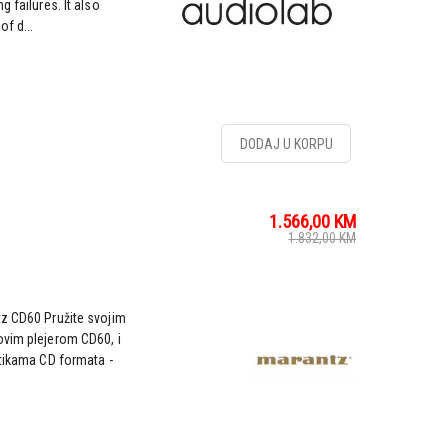
 failures. It also
of d...
DODAJ U KORPU
1.566,00
KM
1.832,00
KM
tz CD60 Pružite svojim
ovim plejerom CD60, i
stikama CD formata -