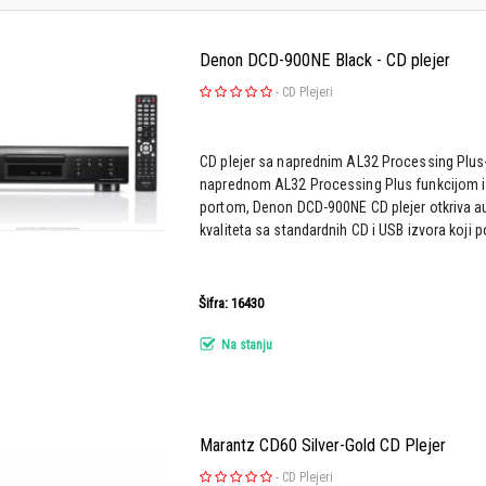
Denon DCD-900NE Black - CD plejer
-
CD Plejeri
CD plejer sa naprednim AL32 Processing Plu
naprednom AL32 Processing Plus funkcijom i
portom, Denon DCD-900NE CD plejer otkriva au
kvaliteta sa standardnih CD i USB izvora koji p
Šifra: 16430
Na stanju
Marantz CD60 Silver-Gold CD Plejer
-
CD Plejeri