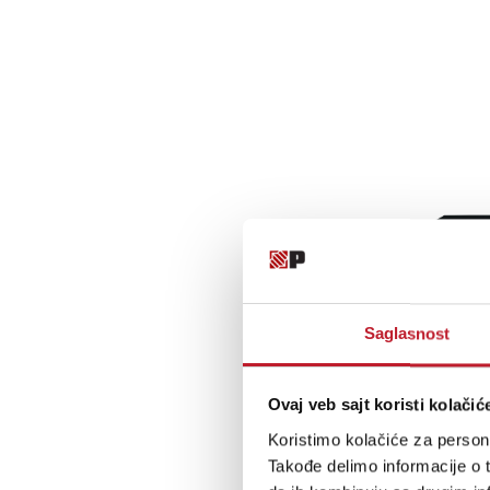
Saglasnost
Ovaj veb sajt koristi kolačić
Koristimo kolačiće za persona
Takođe delimo informacije o t