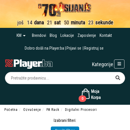
još
14
dana
21
sat
50
minuta
23
sekunde
KM
Brendovi
Blog
Lokacije
Zaposlenje
Kontakt
Dobro došli na Player.ba
Prijavi se
Registruj se
Kategorije
Moja
Korpa
0
Početna
Ozvučenje
PA Rack
Digitalni Procesori
Izabrani filteri: