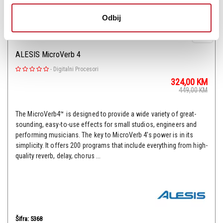
Odbij
ALESIS MicroVerb 4
-
Digitalni Procesori
324,00
KM
449,00
KM
The MicroVerb4™ is designed to provide a wide variety of great-
sounding, easy-to-use effects for small studios, engineers and
performing musicians. The key to MicroVerb 4's power is in its
simplicity. It offers 200 programs that include everything from high-
quality reverb, delay, chorus ...
Šifra: 5368