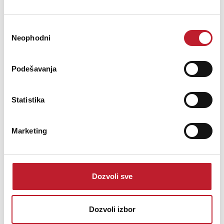
3.242,00
KM
Избор
dbx Compression AFS™ (Advanced Feedback Suppression) 31-
Neophodni
сагласности
Band Graphic EQ 12-Band Parametric EQ (with narrow notch
capabilities) Subharmonic Synthesis Backline Delay Noise Gate
Podešavanja
Statistika
Šifra: 11014
Marketing
PROVJERITE DOSTUPNOST
Dozvoli sve
Dozvoli izbor