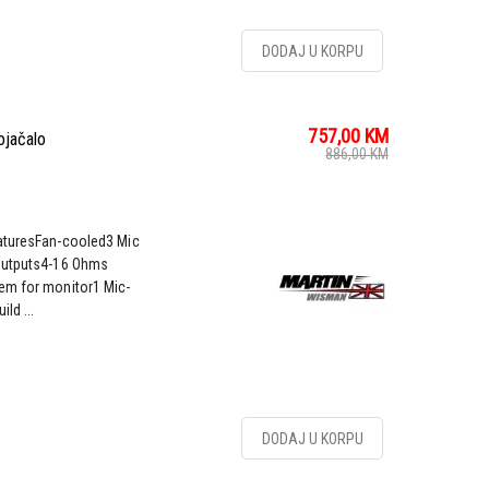
DODAJ U KORPU
757,00
KM
jačalo
886,00
KM
eaturesFan-cooled3 Mic
-outputs4-16 Ohms
em for monitor1 Mic-
ld ...
DODAJ U KORPU