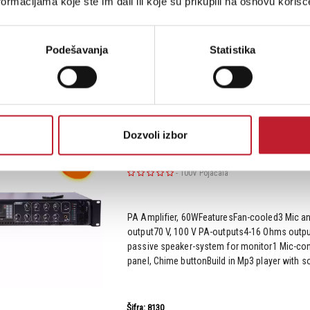
ormacijama koje ste im dali ili koje su prikupili na osnovu korišć
PA Amplifier, 500W, with 6 separate zoning
Podešavanja
Statistika
Šifra: 17178
Na stanju
Dozvoli izbor
MARTIN WISMAN TPU 3060 - 100V pojač
-
100V Pojačala
PA Amplifier, 60WFeaturesFan-cooled3 Mic an
output70 V, 100 V PA-outputs4-16 Ohms outpu
passive speaker-system for monitor1 Mic-con
panel, Chime buttonBuild in Mp3 player with so
Šifra: 8130