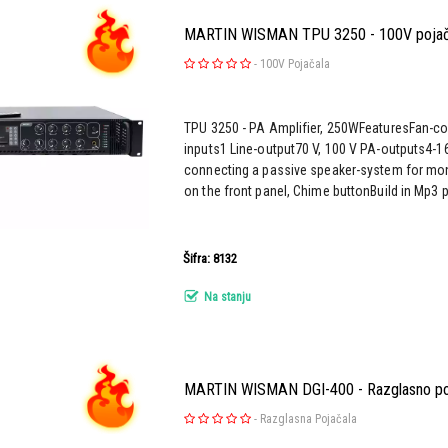
MARTIN WISMAN TPU 3250 - 100V pojač
-
100V Pojačala
TPU 3250 - PA Amplifier, 250WFeaturesFan-co
inputs1 Line-output70 V, 100 V PA-outputs4-1
connecting a passive speaker-system for mo
on the front panel, Chime buttonBuild in Mp3 pl
Šifra: 8132
Na stanju
MARTIN WISMAN DGI-400 - Razglasno po
-
Razglasna Pojačala