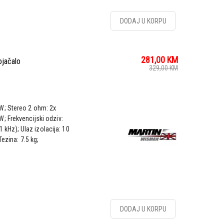
DODAJ U KORPU
281,00
KM
jačalo
329,00
KM
W; Stereo 2 ohm: 2x
; Frekvencijski odziv:
1 kHz); Ulaz izolacija: 10
ezina: 7.5 kg;
DODAJ U KORPU