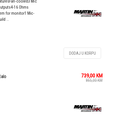
eaturesFan-cooled3 Mic
-outputs4-16 Ohms
em for monitor1 Mic-
ld ...
DODAJ U KORPU
739,00
KM
alo
865,00
KM