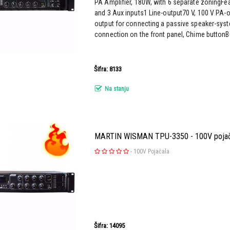
PA Amplifier, 180W, with 6 separate zoningF
and 3 Aux inputs1 Line-output70 V, 100 V PA
output for connecting a passive speaker-syst
connection on the front panel, Chime buttonBui
Šifra: 8133
Na stanju
MARTIN WISMAN TPU-3350 - 100V pojač
-
100V Pojačala
Šifra: 14095