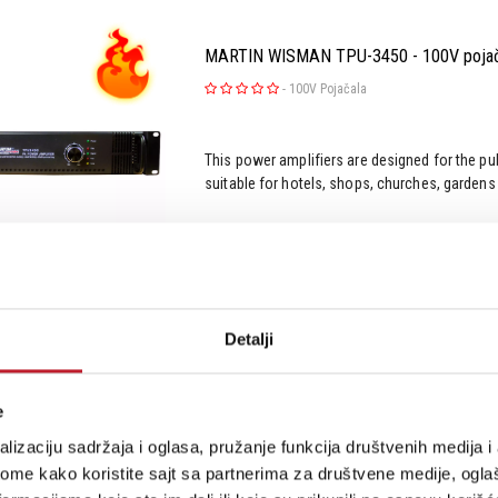
MARTIN WISMAN TPU-3450 - 100V pojač
-
100V Pojačala
This power amplifiers are designed for the p
suitable for hotels, shops, churches, gardens a
Šifra: 14096
Na stanju
Detalji
MARTIN WISMAN TPU-3500Z6 - 100V po
e
-
100V Pojačala
lizaciju sadržaja i oglasa, pružanje funkcija društvenih medija i 
ome kako koristite sajt sa partnerima za društvene medije, oglaš