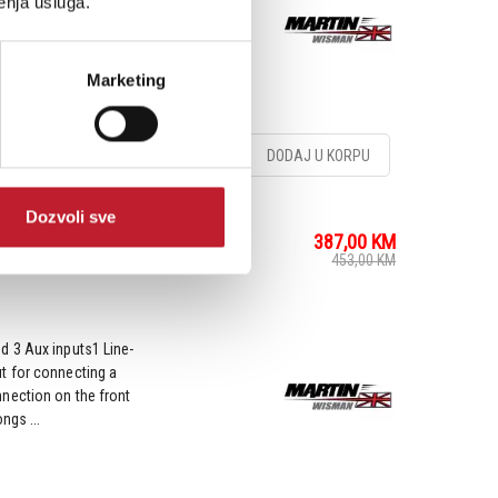
enja usluga.
Marketing
DODAJ U KORPU
Dozvoli sve
387,00
KM
alo
453,00
KM
d 3 Aux inputs1 Line-
t for connecting a
nection on the front
ngs ...