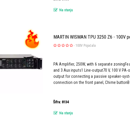
Na stanju
MARTIN WISMAN TPU 3250 Z6 - 100V po
-
100V Pojačala
PA Amplifier, 250W, with 6 separate zoningF
and 3 Aux inputs1 Line-output70 V, 100 V PA
output for connecting a passive speaker-syst
connection on the front panel, Chime buttonBui
Šifra: 8134
Na stanju