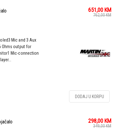
651,00
KM
alo
762,00
KM
oled3 Mic and 3 Aux
6 Ohms output for
nitor1 Mic-connection
ayer...
DODAJ U KORPU
298,00
KM
jačalo
349,00
KM