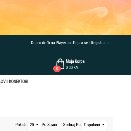
Dobro došli na Player.ba
Prijavi se
Registruj se
Moja Korpa
0.00
KM
0
OVI I KONEKTORI
Prikaži
Po Strani
Sortiraj Po
20
Popularni