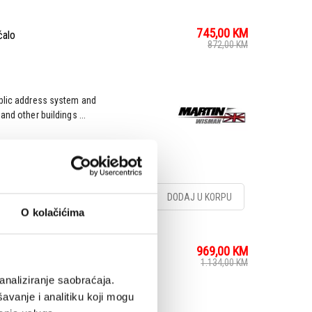
745,00
KM
alo
872,00
KM
ublic address system and
nd other buildings ...
DODAJ U KORPU
O kolačićima
969,00
KM
jačalo
1.134,00
KM
analiziranje saobraćaja.
avanje i analitiku koji mogu