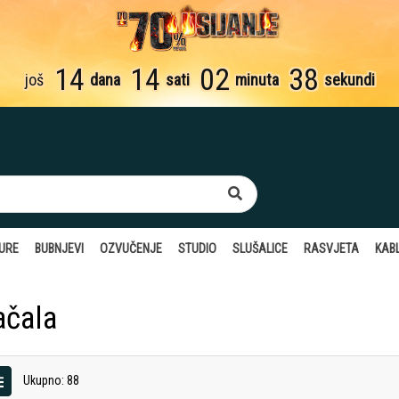
14
14
02
37
još
dana
sati
minuta
sekundi
TURE
BUBNJEVI
OZVUČENJE
STUDIO
SLUŠALICE
RASVJETA
KABL
ačala
Ukupno: 88