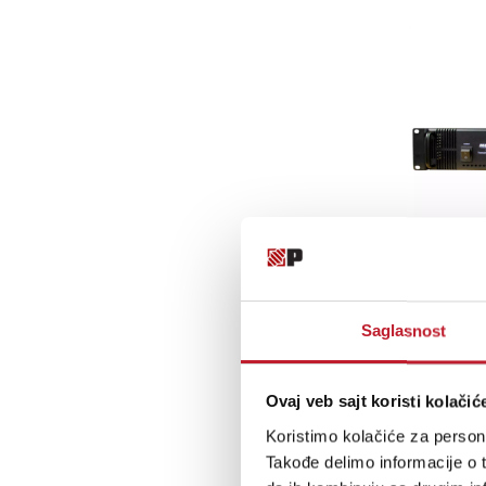
Saglasnost
Ovaj veb sajt koristi kolačić
Koristimo kolačiće za persona
Takođe delimo informacije o t