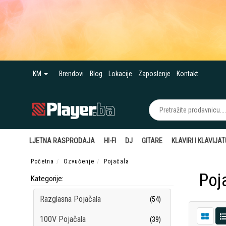
KM
Brendovi
Blog
Lokacije
Zaposlenje
Kontakt
LJETNA RASPRODAJA
HI-FI
DJ
GITARE
KLAVIRI I KLAVIJA
Početna
Ozvučenje
Pojačala
Poj
Kategorije:
Razglasna Pojačala
(54)
100V Pojačala
(39)