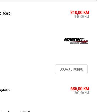
810,00
KM
jačalo
948,00
KM
DODAJ U KORPU
686,00
KM
jačalo
803,00
KM