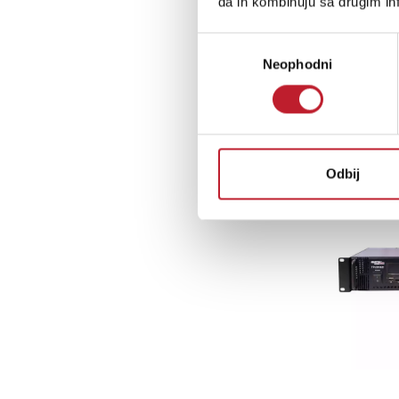
da ih kombinuju sa drugim inf
Избор
Neophodni
сагласности
Odbij