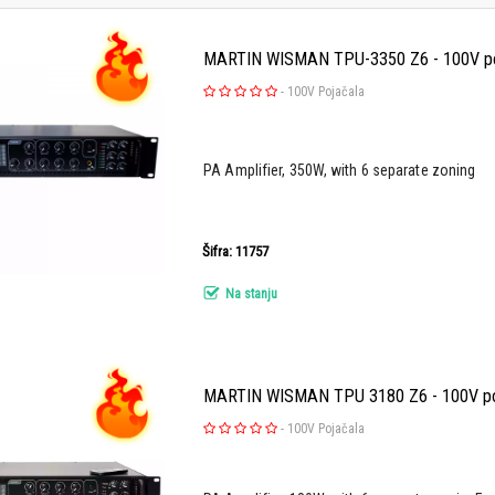
MARTIN WISMAN TPU-3350 Z6 - 100V po
-
100V Pojačala
PA Amplifier, 350W, with 6 separate zoning
Šifra: 11757
Na stanju
MARTIN WISMAN TPU 3180 Z6 - 100V po
-
100V Pojačala