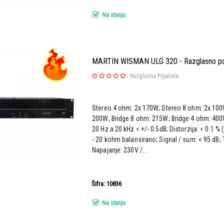
Na stanju
MARTIN WISMAN ULG 320 - Razglasno po
-
Razglasna Pojačala
Stereo 4 ohm: 2x 170W; Stereo 8 ohm: 2x 100
200W; Bridge 8 ohm: 215W; Bridge 4 ohm: 400W
20 Hz a 20 kHz < +/- 0.5dB; Distorzija: < 0.1 % (
- 20 kohm balansirano; Signal / sum: < 95 dB; T
Napajanje: 230V /...
Šifra: 10836
Na stanju