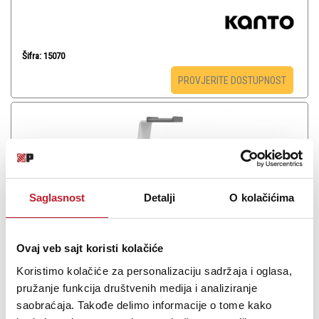
Šifra: 15070
PROVJERITE DOSTUPNOST
Saglasnost
Detalji
O kolačićima
Ovaj veb sajt koristi kolačiće
Koristimo kolačiće za personalizaciju sadržaja i oglasa,
Kanto H1 White
pružanje funkcija društvenih medija i analiziranje
saobraćaja. Takođe delimo informacije o tome kako
-
Stalci za Slušalice