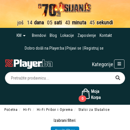
još
14
dana
05
sati
43
minuta
44
sekunde
KM
Brendovi
Blog
Lokacije
Zaposlenje
Kontakt
Dobro došli na Player.ba
Prijavi se
Registruj se
Kategorije
Moja
Korpa
0
Početna
Hi-Fi
Hi-Fi Pribor i Oprema
Stalci za Slušalice
Izabrani filteri: