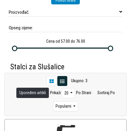
Poništi filtere
Proizvođač:
Opseg cijene:
Cena od 57.00 do 76.00
Stalci za Slušalice
Ukupno: 3
Upoređeni artikli
Prikaži
Po Strani
Sortiraj Po
20
Popularni