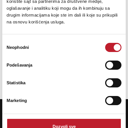
koristite sajt sa partnerima za društvene medije,
57,00
KM
oglašavanje i analitiku koji mogu da ih kombinuju sa
drugim informacijama koje ste im dali ili koje su prikupili
na osnovu korišćenja usluga.
Избор
Neophodni
сагласности
Šifra: 15071
PROVJERITE DOSTUPNOST
Podešavanja
Ukupno: 3
Statistika
«
»
1
Marketing
POTREBNA VAM JE POMOĆ? POZOVITE NAS!
Ukoliko želite da dobijete najnovije informacije o novitetima i popustima,
prijavite se na naš NEWSLETTER!
Dozvoli sve