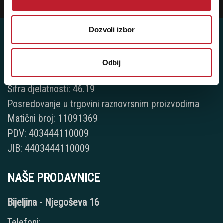
Prijavi
Dozvoli izbor
Odbij
Player 387 doo
Šifra djelatnosti: 46.19
Posredovanje u trgovini raznovrsnim proizvodima
Matični broj: 11091369
PDV: 403444110009
JIB: 4403444110009
NAŠE PRODAVNICE
Bijeljina - Njegoševa 16
Telefoni: