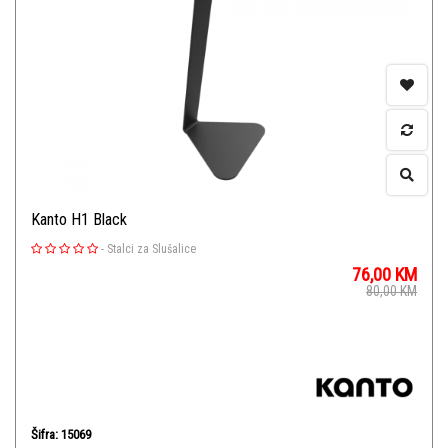
Kanto H1 Black
-
Stalci za Slušalice
76,00
KM
80,00
KM
Šifra: 15069