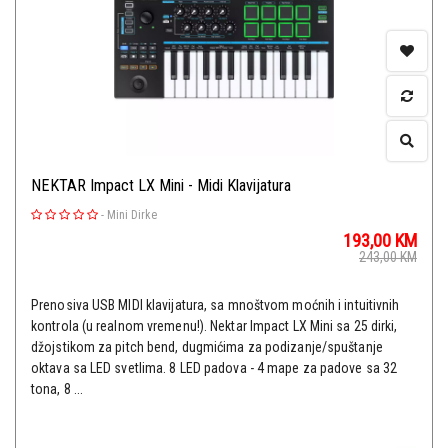
NEKTAR Impact LX Mini - Midi Klavijatura
-
Mini Dirke
193,00
KM
243,00
KM
Prenosiva USB MIDI klavijatura, sa mnoštvom moćnih i intuitivnih
kontrola (u realnom vremenu!). Nektar Impact LX Mini sa 25 dirki,
džojstikom za pitch bend, dugmićima za podizanje/spuštanje
oktava sa LED svetlima. 8 LED padova - 4 mape za padove sa 32
tona, 8 ...