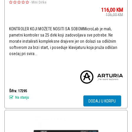
-
Mini Dirke
116,00
KM
136,00
KM
KONTROLER KOJI MOŽETE NOSITI SA SOBOMMicroLab je mali,
pametni kontroler sa 25 dirki koji zadovoljava sve potrebe. Ne
morate instalirati kompleksne drajvere jer on dolazi sa odličnim
softverom za brzi start, i poseduje klavijaturu koja pruža odličan
osećaj pri svira...
Šifra: 17295
Na stanju
DODAJ U KORPU