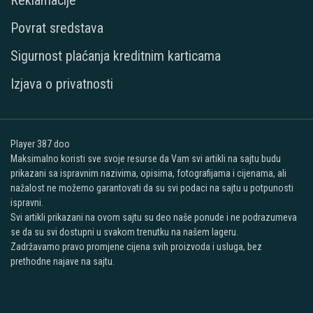
Reklamacije
Povrat sredstava
Sigurnost plaćanja kreditnim karticama
Izjava o privatnosti
Player 387 doo
Maksimalno koristi sve svoje resurse da Vam svi artikli na sajtu budu
prikazani sa ispravnim nazivima, opisima, fotografijama i cijenama, ali
nažalost ne možemo garantovati da su svi podaci na sajtu u potpunosti
ispravni.
Svi artikli prikazani na ovom sajtu su deo naše ponude i ne podrazumeva
se da su svi dostupni u svakom trenutku na našem lageru.
Zadržavamo pravo promjene cijena svih proizvoda i usluga, bez
prethodne najave na sajtu.