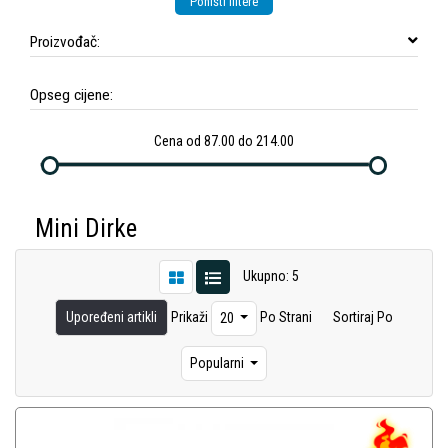
Poništi filtere
Proizvođač:
Opseg cijene:
Cena od 87.00 do 214.00
Mini Dirke
Ukupno: 5
Upoređeni artikli
Prikaži
Po Strani
Sortiraj Po
20
Popularni