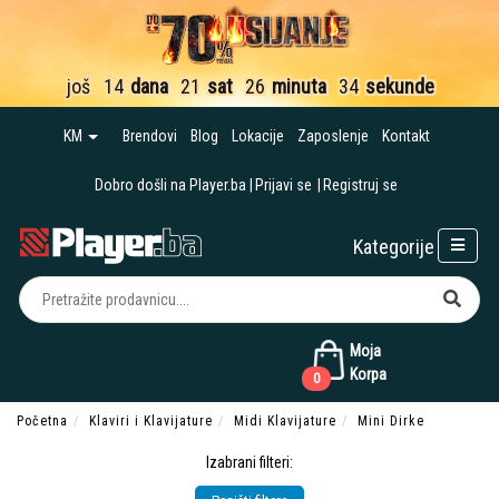
još
14
dana
21
sat
26
minuta
34
sekunde
KM
Brendovi
Blog
Lokacije
Zaposlenje
Kontakt
Dobro došli na Player.ba
Prijavi se
Registruj se
Kategorije
Moja
Korpa
0
Početna
Klaviri i Klavijature
Midi Klavijature
Mini Dirke
Izabrani filteri: