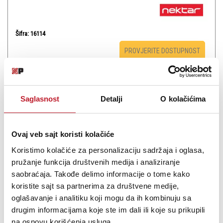
Šifra: 16114
PROVJERITE DOSTUPNOST
Saglasnost
Detalji
O kolačićima
Ovaj veb sajt koristi kolačiće
Koristimo kolačiće za personalizaciju sadržaja i oglasa,
pružanje funkcija društvenih medija i analiziranje
saobraćaja. Takođe delimo informacije o tome kako
koristite sajt sa partnerima za društvene medije,
Arturia MicroLab Orange - Midi Klavijatura
oglašavanje i analitiku koji mogu da ih kombinuju sa
drugim informacijama koje ste im dali ili koje su prikupili
-
Mini Dirke
na osnovu korišćenja usluga.
112,00
KM