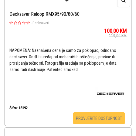
Decksaver Reloop RMX95/90/80/60
-
Decksaveri
100,00
KM
119,00
KM
NAPOMENA: Naznačena cena je samo za poklopac, odnosno
decksaver. On štiti uređaj od mehaničkih oštećenja, prašine ili
prosipanja tečnosti. Fotografija uređaja sa poklopcem je data
samo radi ilustracije. Patented smoked...
Šifra: 18192
PROVJERITE DOSTUPNOST