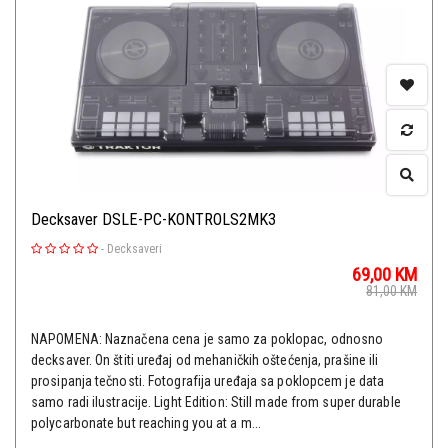
Decksaver DSLE-PC-KONTROLS2MK3
-
Decksaveri
69,00
KM
81,00
KM
NAPOMENA: Naznačena cena je samo za poklopac, odnosno
decksaver. On štiti uređaj od mehaničkih oštećenja, prašine ili
prosipanja tečnosti. Fotografija uređaja sa poklopcem je data
samo radi ilustracije. Light Edition: Still made from super durable
polycarbonate but reaching you at a m...