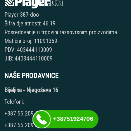
Player 387 doo
Šifra djelatnosti: 46.19
Posredovanje u trgovini raznovrsnim proizvodima
Matični broj: 11091369
PDV: 403444110009
JIB: 4403444110009
NAŠE PRODAVNICE
Bijeljina - Njegoševa 16
Telefoni:
+387 55 209 104
+38751924706
+387 55 209 387