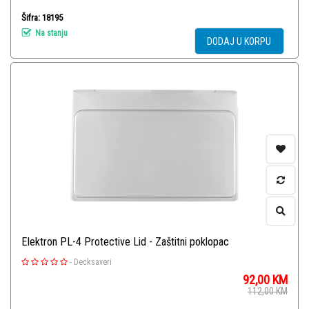
Šifra: 18195
Na stanju
DODAJ U KORPU
Elektron PL-4 Protective Lid - Zaštitni poklopac
-
Decksaveri
92,00
KM
112,00
KM