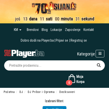
još
13
dana
11
sati
00
minuta
30
sekundi
KM
Brendovi
Blog
Lokacije
Zaposlenje
Kontakt
Dobro došli na Player.ba
Prijavi se
Registruj se
Kategorije
Moja
Korpa
0
Početna
DJ
DJ Pribor i Oprema
Decksaveri
Izabrani filteri: