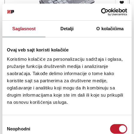
Saglasnost
Detalji
O kolačićima
Decksaver Pioneer Toraiz SP16
Ovaj veb sajt koristi kolačiće
-
Decksaveri
100,00
KM
Koristimo kolačiće za personalizaciju sadržaja i oglasa,
pružanje funkcija društvenih medija i analiziranje
saobraćaja. Takođe delimo informacije o tome kako
NAPOMENA: Uređaj nije uračunat u cenu Decksavera! Patented
koristite sajt sa partnerima za društvene medije,
smoked/clear transparency, unique to Decksaver. Protects
oglašavanje i analitiku koji mogu da ih kombinuju sa
against dust, liquid and impacts. ...
drugim informacijama koje ste im dali ili koje su prikupili
na osnovu korišćenja usluga.
Избор
Neophodni
Šifra: 18193
сагласности