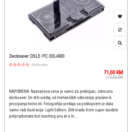
Decksaver DSLE-PC-DDJ400
-
Decksaveri
71,00
KM
112,00
KM
NAPOMENA: Naznačena cena je samo za poklopac, odnosno
decksaver. On štiti uređaj od mehaničkih oštećenja, prašine ili
prosipanja tečnosti. Fotografija uređaja sa poklopcem je data
samo radi ilustracije. Light Edition: Still made from super durable
polycarbonate but reaching you at a m...