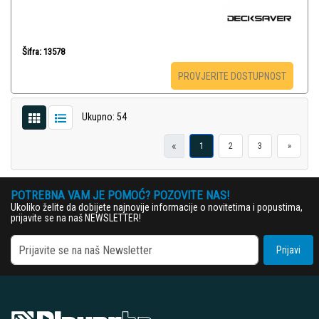
Šifra: 13578
PROVJERITE DOSTUPNOST
Ukupno: 54
«
1
2
3
»
POTREBNA VAM JE POMOĆ? POZOVITE NAS!
Ukoliko želite da dobijete najnovije informacije o novitetima i popustima,
prijavite se na naš NEWSLETTER!
Prijavi