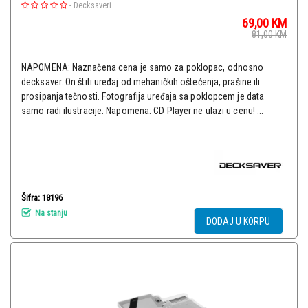
-
Decksaveri
69,00
KM
81,00
KM
NAPOMENA: Naznačena cena je samo za poklopac, odnosno
decksaver. On štiti uređaj od mehaničkih oštećenja, prašine ili
prosipanja tečnosti. Fotografija uređaja sa poklopcem je data
samo radi ilustracije. Napomena: CD Player ne ulazi u cenu! ...
Šifra: 18196
Na stanju
DODAJ U KORPU