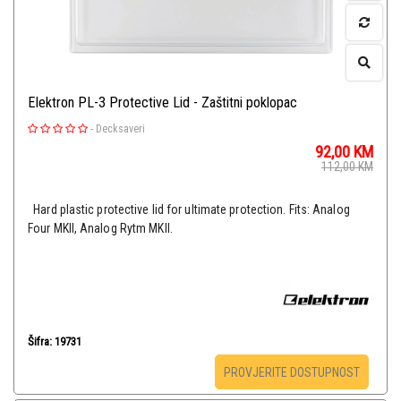
Elektron PL-3 Protective Lid - Zaštitni poklopac
-
Decksaveri
92,00
KM
112,00
KM
Hard plastic protective lid for ultimate protection. Fits: Analog
Four MKII, Analog Rytm MKII.
Šifra: 19731
PROVJERITE DOSTUPNOST