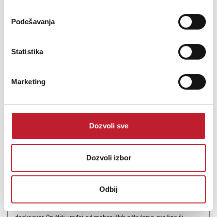
PROVJERITE DOSTUPNOST
Podešavanja
Statistika
Marketing
Dozvoli sve
Decksaver Play Diferently Model 1
Dozvoli izbor
-
Decksaveri
100,00
KM
119,00
KM
Odbij
NAPOMENA: Naznačena cena je samo za poklopac, odnosno