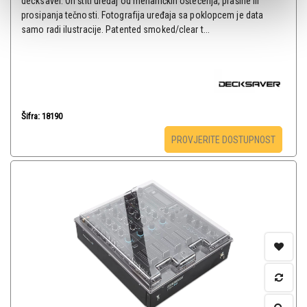
decksaver. On štiti uređaj od mehaničkih oštećenja, prašine ili
prosipanja tečnosti. Fotografija uređaja sa poklopcem je data
samo radi ilustracije. Patented smoked/clear t...
Šifra: 18190
PROVJERITE DOSTUPNOST