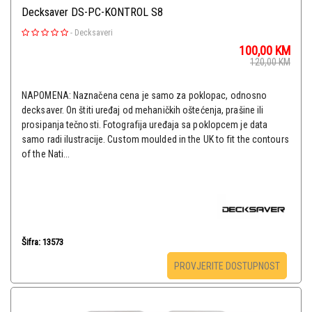
Decksaver DS-PC-KONTROL S8
-
Decksaveri
100,00
KM
120,00
KM
NAPOMENA: Naznačena cena je samo za poklopac, odnosno
decksaver. On štiti uređaj od mehaničkih oštećenja, prašine ili
prosipanja tečnosti. Fotografija uređaja sa poklopcem je data
samo radi ilustracije. Custom moulded in the UK to fit the contours
of the Nati...
Šifra: 13573
PROVJERITE DOSTUPNOST