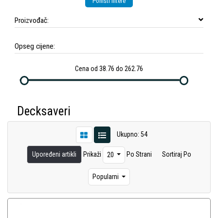
Poništi filtere
Proizvođač:
Opseg cijene:
Cena od 38.76 do 262.76
Decksaveri
Ukupno: 54
Upoređeni artikli
Prikaži
Po Strani
Sortiraj Po
20
Popularni