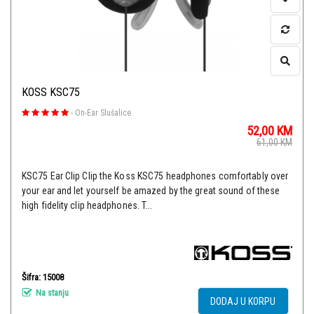
KOSS KSC75
-
On-Ear Slušalice
52,00
KM
61,00
KM
KSC75 Ear Clip Clip the Koss KSC75 headphones comfortably over
your ear and let yourself be amazed by the great sound of these
high fidelity clip headphones. T...
Šifra: 15008
Na stanju
DODAJ U KORPU