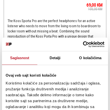
69,00
KM
100,00
KM
The Koss Sporta Pro are the perfect headphones for an active
listener who needs to move from the living room to boardroom to
locker room without missing a beat. Combining the sound
reproduction of the Koss Porta Pro with a unique design that
allows over-the-head or behind-the-head wearing, the...
Saglasnost
Detalji
O kolačićima
Šifra: 16013
Ovaj veb sajt koristi kolačiće
PROVJERITE DOSTUPNOST
Koristimo kolačiće za personalizaciju sadržaja i oglasa,
pružanje funkcija društvenih medija i analiziranje
saobraćaja. Takođe delimo informacije o tome kako
koristite sajt sa partnerima za društvene medije,
oglašavanje i analitiku koji mogu da ih kombinuju sa