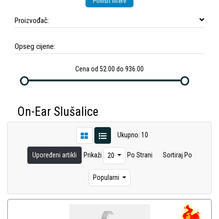
Poništi filtere
Proizvođač:
Opseg cijene:
Cena od 52.00 do 936.00
On-Ear Slušalice
Ukupno: 10
Upoređeni artikli
Prikaži
Po Strani
Sortiraj Po
20
Popularni