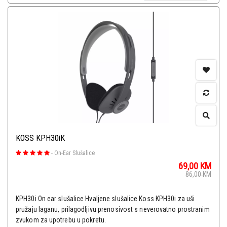
KOSS KPH30iK
-
On-Ear Slušalice
69,00
KM
86,00
KM
KPH30i On ear slušalice Hvaljene slušalice Koss KPH30i za uši
pružaju laganu, prilagodljivu prenosivost s neverovatno prostranim
zvukom za upotrebu u pokretu.