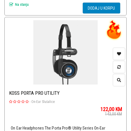
Na stanju
DODAJ U KORPU
KOSS PORTA PRO UTILITY
-
On-Ear Slušalice
122,00
KM
143,00
KM
On Ear Headphones The Porta Pro® Utility Series On-Ear