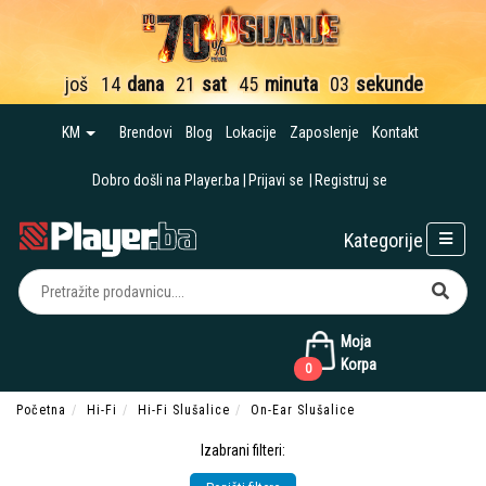
još
14
dana
21
sat
45
minuta
03
sekunde
KM
Brendovi
Blog
Lokacije
Zaposlenje
Kontakt
Dobro došli na Player.ba
Prijavi se
Registruj se
Kategorije
Moja
Korpa
0
Početna
Hi-Fi
Hi-Fi Slušalice
On-Ear Slušalice
Izabrani filteri: