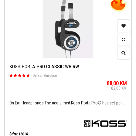
KOSS PORTA PRO CLASSIC WB RW
-
On-Ear Slušalice
88,00
KM
103,00
KM
On Ear Headphones The acclaimed Koss Porta Pro® has set per...
Šifra: 16014