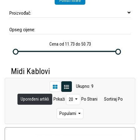
Poništi filtere
Proizvođač:
Opseg cijene:
Cena od 11.73 do 50.73
Midi Kablovi
Ukupno: 9
Upoređeni artikli
Prikaži
Po Strani
Sortiraj Po
20
Popularni