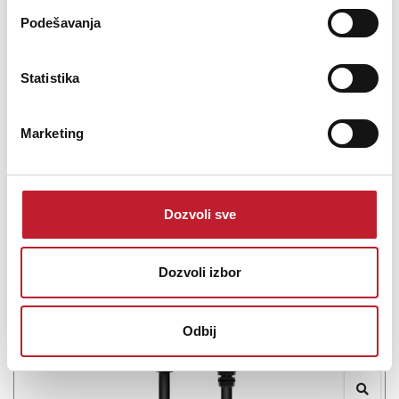
their metal sleeves provide enhanced stability. Moreover,
Podešavanja
sharpened kink protection d...
Statistika
Marketing
Šifra: 14260
PROVJERITE DOSTUPNOST
Dozvoli sve
Dozvoli izbor
Odbij