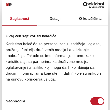
Saglasnost
Detalji
O kolačićima
Ovaj veb sajt koristi kolačiće
Koristimo kolačiće za personalizaciju sadržaja i oglasa,
pružanje funkcija društvenih medija i analiziranje
saobraćaja. Takođe delimo informacije o tome kako
koristite sajt sa partnerima za društvene medije,
Cordial CFD 0.6 AA
oglašavanje i analitiku koji mogu da ih kombinuju sa
drugim informacijama koje ste im dali ili koje su prikupili
-
Midi Kablovi
na osnovu korišćenja usluga.
12,00
KM
Избор
MIDI cableThe CFD AA MIDI cable with 5-pin plug and 3-pin standard
Neophodni
сагласности
assignment is used for studio as well as mobile stage operations.
The 5-pin REAN® by NEUTRIK® metal plugs are hand soldered and