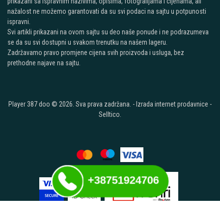
prikazani sa ispravnim nazivima, opisima, fotografijama i cijenama, ali
nažalost ne možemo garantovati da su svi podaci na sajtu u potpunosti
ispravni.
Svi artikli prikazani na ovom sajtu su deo naše ponude i ne podrazumeva
se da su svi dostupni u svakom trenutku na našem lageru.
Zadržavamo pravo promjene cijena svih proizvoda i usluga, bez
prethodne najave na sajtu.
Player 387 doo © 2026. Sva prava zadržana. -
Izrada internet prodavnice
-
Selltico.
+38751924706