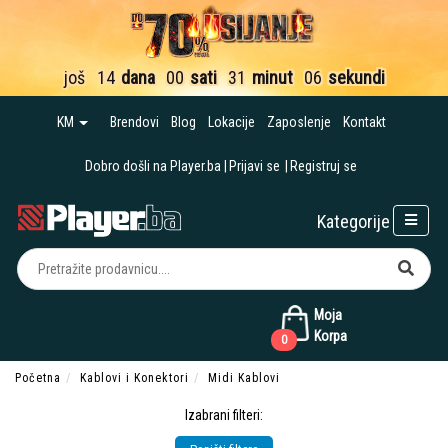
još
14
dana
00
sati
31
minut
05
sekundi
KM
Brendovi
Blog
Lokacije
Zaposlenje
Kontakt
Dobro došli na Player.ba
Prijavi se
Registruj se
Kategorije
Moja
Korpa
0
Početna
Kablovi i Konektori
Midi Kablovi
Izabrani filteri: