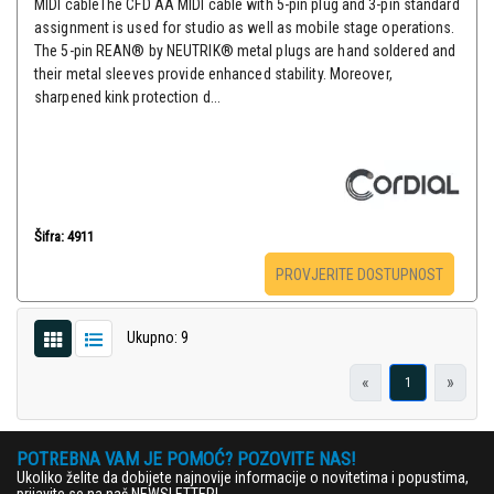
MIDI cableThe CFD AA MIDI cable with 5-pin plug and 3-pin standard
assignment is used for studio as well as mobile stage operations.
The 5-pin REAN® by NEUTRIK® metal plugs are hand soldered and
their metal sleeves provide enhanced stability. Moreover,
sharpened kink protection d...
Šifra: 4911
PROVJERITE DOSTUPNOST
Ukupno: 9
«
»
1
POTREBNA VAM JE POMOĆ? POZOVITE NAS!
Ukoliko želite da dobijete najnovije informacije o novitetima i popustima,