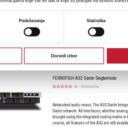
ormacijama koje ste im dali ili koje su prikupili na osnovu korišć
Networked audio nexus. The A32 Dante brings 
Dante network: All interfaces, whether analog
brought using the integrated routing matrix in
Podešavanja
Statistika
course, all features of the A32 are still availabl
Šifra: 13863
Dozvoli izbor
FERROFISH A32 Dante Singlemode
-
AD / DA Konverteri
Networked audio nexus. The A32 Dante brings 
Dante network: All interfaces, whether analog
brought using the integrated routing matrix in
course, all features of the A32 are still availabl