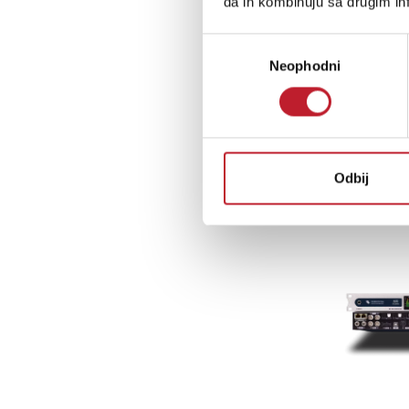
da ih kombinuju sa drugim inf
Избор
Neophodni
сагласности
Odbij