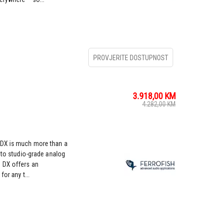
PROVJERITE DOSTUPNOST
3.918,00
KM
4.282,00
KM
 DX is much more than a
n to studio-grade analog
 DX offers an
or any t...