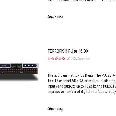
Šifra: 13858
FERROFISH Pulse 16 DX
-
AD / DA Konverteri
The audio unimatrix.Plus Dante. The PULSE16
16 x 16 channel AD / DA converter. In additio
inputs and outputs up to 192kHz, the PULSE16
impressive number of digital interfaces, ready f
Šifra: 13860