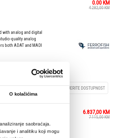
0.00
KM
4.282,00
KM
 with analog and digital
studio-quality analog
fers both ADAT and MADI
PROVJERITE DOSTUPNOST
O kolačićima
6.837,00
KM
7.115,00
KM
analiziranje saobraćaja.
avanje i analitiku koji mogu