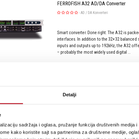
FERROFISH A32 AD/DA Converter
-
AD / DA Konverteri
Smart converter. Done right. The A32 is packed
interfaces. In addition to the 32×32 balanced 
inputs and outputs up to 192kHz, the A32 of
– probably the most widely used digital ...
Šifra: 13861
Detalji
FERROFISH A32 Dante
e
-
AD / DA Konverteri
lizaciju sadržaja i oglasa, pružanje funkcija društvenih medija i 
ome kako koristite sajt sa partnerima za društvene medije, oglaš