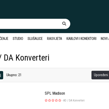
ČENJE
STUDIO
SLUŠALICE
RASVJETA
KABLOVI I KONEKTORI
NOVI A
/ DA Konverteri
Ukupno: 21
Upoređeni a
SPL Madison
-
AD / DA Konverteri