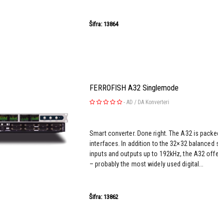
Šifra: 13864
FERROFISH A32 Singlemode
-
AD / DA Konverteri
Smart converter. Done right. The A32 is packed
interfaces. In addition to the 32×32 balanced 
inputs and outputs up to 192kHz, the A32 of
– probably the most widely used digital...
Šifra: 13862