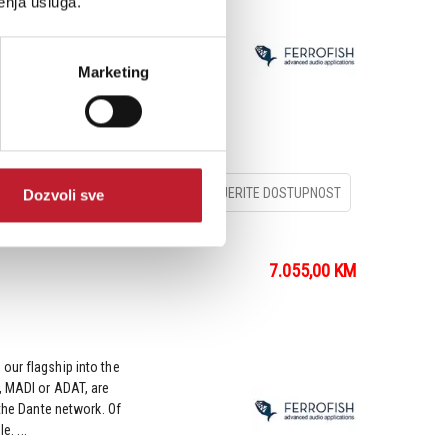
enja usluga.
our flagship into the
, MADI or ADAT, are
 the Dante network. Of
Marketing
e. ...
PROVJERITE DOSTUPNOST
Dozvoli sve
7.055,00
KM
our flagship into the
, MADI or ADAT, are
 the Dante network. Of
e. ...