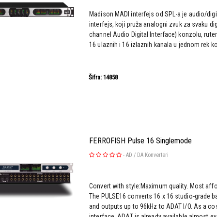
Madison MADI interfejs od SPL-a je audio/digi
interfejs, koji pruža analogni zvuk za svaku dig
channel Audio Digital Interface) konzolu, ruter
16 ulaznih i 16 izlaznih kanala u jednom rek 
Šifra: 14858
FERROFISH Pulse 16 Singlemode
-
AD / DA Konverteri
Convert with style:Maximum quality. Most affo
The PULSE16 converts 16 x 16 studio-grade b
and outputs up to 96kHz to ADAT I/O. As a co
interface, ADAT is already available almost ev