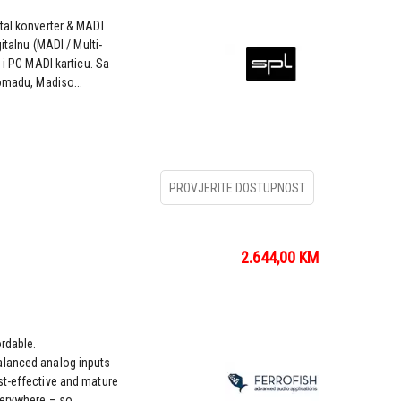
tal konverter & MADI
italnu (MADI / Multi-
 i PC MADI karticu. Sa
komadu, Madiso...
PROVJERITE DOSTUPNOST
2.644,00
KM
rdable.
alanced analog inputs
st-effective and mature
erywhere – so...