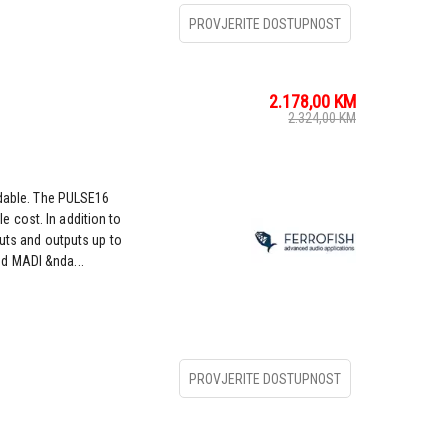
PROVJERITE DOSTUPNOST
2.178,00
KM
2.324,00
KM
rdable. The PULSE16
 cost. In addition to
puts and outputs up to
d MADI &nda...
PROVJERITE DOSTUPNOST