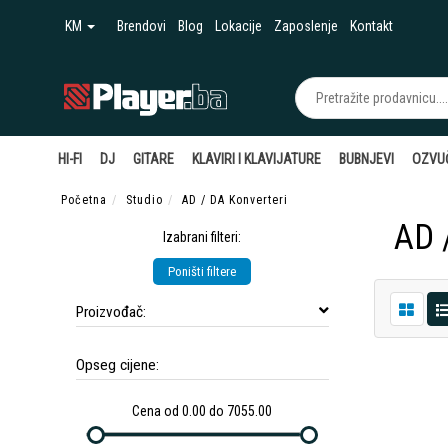
KM
Brendovi
Blog
Lokacije
Zaposlenje
Kontakt
HI-FI
DJ
GITARE
KLAVIRI I KLAVIJATURE
BUBNJEVI
OZVU
Početna
Studio
AD / DA Konverteri
AD 
Izabrani filteri:
Poništi filtere
Proizvođač:
Opseg cijene:
Cena od 0.00 do 7055.00