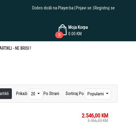
Dobro došli na Player.ba
Prijavi se
Registruj se
Moja Korpa
0.00
KM
0
RTIKLI - NE BRISI !
rtikli
Prikaži
Po Strani
Sortiraj Po
20
Popularni
2.546,00
KM
3.466,00
KM