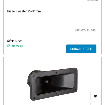
7,00
KM
Piezo Tweeter 85x85mm
Šifra: 19799
Na stanju
DODAJ U KORPU