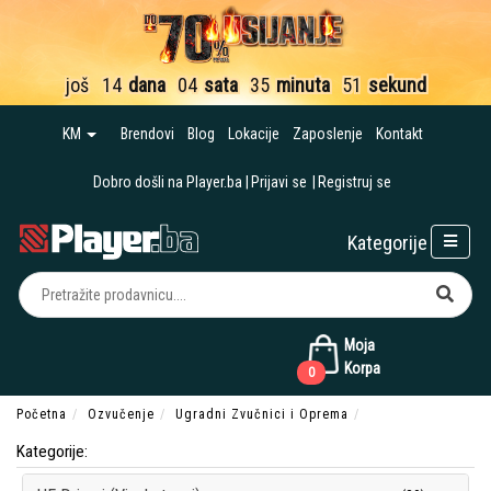
još
14
dana
04
sata
35
minuta
50
sekundi
KM
Brendovi
Blog
Lokacije
Zaposlenje
Kontakt
Dobro došli na Player.ba
Prijavi se
Registruj se
Kategorije
Moja
Korpa
0
Početna
Ozvučenje
Ugradni Zvučnici i Oprema
Kategorije: