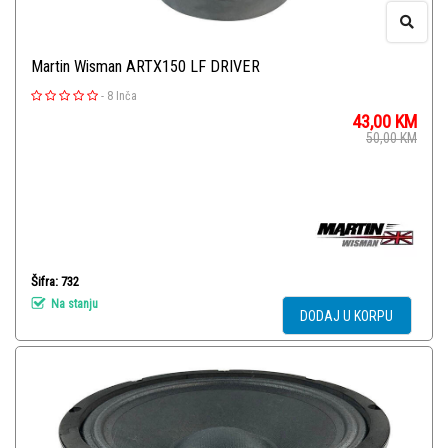
Martin Wisman ARTX150 LF DRIVER
-
8 Inča
43,00
KM
50,00
KM
Šifra: 732
Na stanju
DODAJ U KORPU