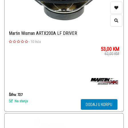
Martin Wisman ARTX200A LF DRIVER
-
10 Inča
53,00
KM
62,00
KM
Šifra: 727
Na stanju
DODAJ U KORPU