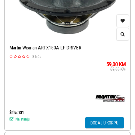
Martin Wisman ARTX150A LF DRIVER
-
8 Inča
59,00
KM
69,00
KM
Šifra: 731
Na stanju
DODAJ U KORPU