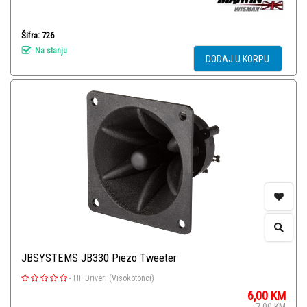
Šifra: 726
Na stanju
DODAJ U KORPU
JBSYSTEMS JB330 Piezo Tweeter
-
HF Driveri (Visokotonci)
6,00
KM