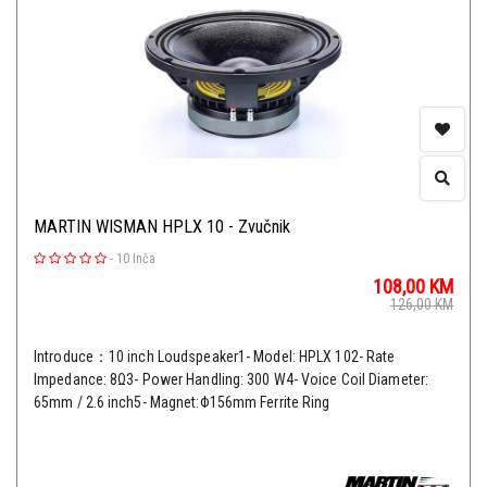
MARTIN WISMAN HPLX 10 - Zvučnik
-
10 Inča
108,00
KM
126,00
KM
Introduce：10 inch Loudspeaker1- Model: HPLX 102- Rate
Impedance: 8Ω3- Power Handling: 300 W4- Voice Coil Diameter:
65mm / 2.6 inch5- Magnet:Φ156mm Ferrite Ring