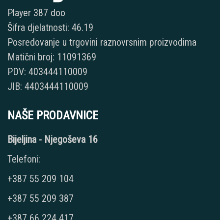
Player 387 doo
Šifra djelatnosti: 46.19
Posredovanje u trgovini raznovrsnim proizvodima
Matični broj: 11091369
PDV: 403444110009
JIB: 4403444110009
NAŠE PRODAVNICE
Bijeljina - Njegoševa 16
Telefoni:
+387 55 209 104
+387 55 209 387
+387 66 224 417