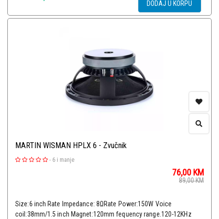
DODAJ U KORPU
MARTIN WISMAN HPLX 6 - Zvučnik
-
6 i manje
76,00
KM
89,00
KM
Size:6 inch Rate Impedance: 8ΩRate Power:150W Voice
coil:38mm/1.5 inch Magnet:120mm fequency range.120-12KHz