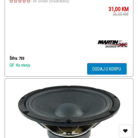
-
HF Driveri (Visokotonci)
31,00
KM
36,00
KM
Šifra: 733
Na stanju
DODAJ U KORPU