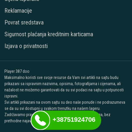
Reklamacije
Povrat sredstava
Sigurnost plaćanja kreditnim karticama
Izjava o privatnosti
Player 387 doo
Maksimalno koristi sve svoje resurse da Vam svi artikli na sajtu budu
prikazani sa ispravnim nazivima, opisima, fotografijama i cijenama, ali
nažalost ne možemo garantovati da su svi podaci na sajtu u potpunosti
ispravni.
Svi artikli prikazani na ovom sajtu su deo naše ponude i ne podrazumeva
se da su svi dostupni u svakom trenutku na našem lageru.
Zadržavamo pravo promjene cijena svih proizvoda i usluga, bez
+38751924706
prethodne najave na sajtu.