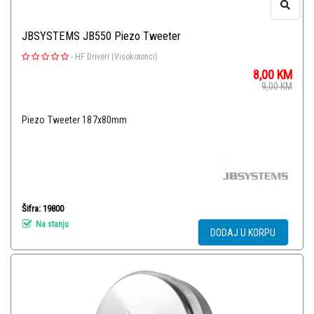
JBSYSTEMS JB550 Piezo Tweeter
-
HF Driveri (Visokotonci)
8,00
KM
9,00
KM
Piezo Tweeter 187x80mm
Šifra: 19800
Na stanju
DODAJ U KORPU