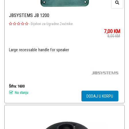
JBSYSTEMS JB 1200
-
Dijelovi za Ugradne Zvučnike
7,00
KM
8,00
KM
Large recessable handle for speaker
Šifra: 1630
Na stanju
DODAJ U KORPU