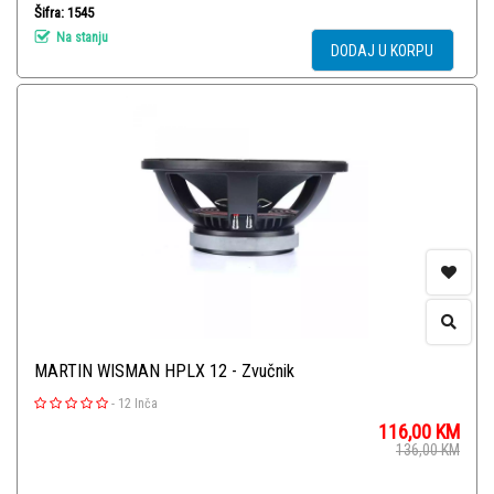
Šifra: 1545
Na stanju
DODAJ U KORPU
MARTIN WISMAN HPLX 12 - Zvučnik
-
12 Inča
116,00
KM
136,00
KM