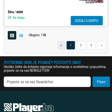
Šifra: 14099
Na stanju
DODAJ U KORPU
Ukupno: 146
«
1
2
3
»
POTREBNA VAM JE POMOĆ? POZOVITE NAS!
Ukoliko želite da dobijete najnovije informacije o novitetima i popustima,
prijavite se na naš NEWSLETTER!
Prijavi