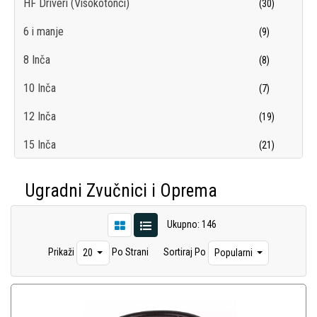
HF Driveri (Visokotonci)
(30)
6 i manje
(9)
8 Inča
(8)
10 Inča
(7)
12 Inča
(19)
15 Inča
(21)
18 Inča i Veće
(12)
Ugradni Zvučnici i Oprema
Dijelovi za Ugradne Zvučnike
(26)
Ukupno: 146
Ugradne Skretnice
(9)
Prikaži
Po Strani
Sortiraj Po
20
Popularni
Horne
(5)