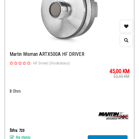
Martin Wisman ARTX500A HF DRIVER
-
HF Driveri (Visokotonci)
45,00
KM
53,00
KM
8 Ohm
Šifra: 723
Na stanju