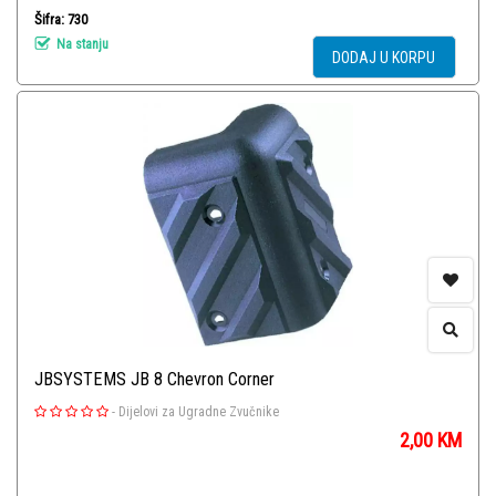
Šifra: 730
Na stanju
DODAJ U KORPU
JBSYSTEMS JB 8 Chevron Corner
-
Dijelovi za Ugradne Zvučnike
2,00
KM