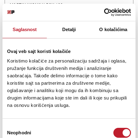
MARTIN WISMAN BOX 100
-
Dijelovi za Ugradne Zvučnike
13,00
KM
15,00
KM
Saglasnost
Detalji
O kolačićima
Speaker socket BOX 100A high quality mounting bracketweight –
0,3kgmaterial – steelpipe diameter – 35mm
Ovaj veb sajt koristi kolačiće
Koristimo kolačiće za personalizaciju sadržaja i oglasa,
pružanje funkcija društvenih medija i analiziranje
saobraćaja. Takođe delimo informacije o tome kako
koristite sajt sa partnerima za društvene medije,
Šifra: 8876
oglašavanje i analitiku koji mogu da ih kombinuju sa
Na stanju
drugim informacijama koje ste im dali ili koje su prikupili
DODAJ U KORPU
na osnovu korišćenja usluga.
Избор
Neophodni
сагласности