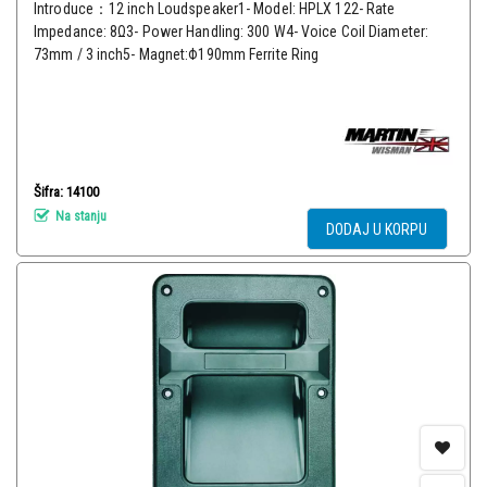
Introduce：12 inch Loudspeaker1- Model: HPLX 122- Rate
Impedance: 8Ω3- Power Handling: 300 W4- Voice Coil Diameter:
73mm / 3 inch5- Magnet:Φ190mm Ferrite Ring
Šifra: 14100
Na stanju
DODAJ U KORPU