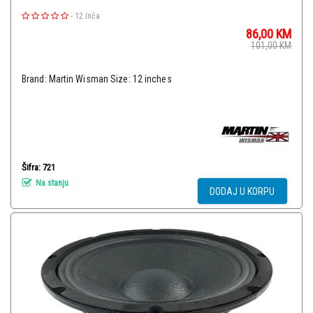
-
12 Inča
86,00
KM
101,00
KM
Brand: Martin Wisman Size: 12 inches
Šifra: 721
Na stanju
DODAJ U KORPU