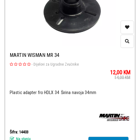
MARTIN WISMAN MR 34
-
Dijelovi za Ugradne Zvučnike
12,00
KM
14,00
KM
Plastic adapter fro HDLX 34 Širina navoja 34mm
Šifra: 14403
Na stanju