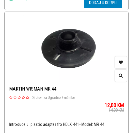
DODAJ U KORPU
MARTIN WISMAN MR 44
-
Dijelovi za Ugradne Zvučnike
12,00
KM
14,00
KM
Introduce： plastic adapter fro HDLX 441- Model: MR 44