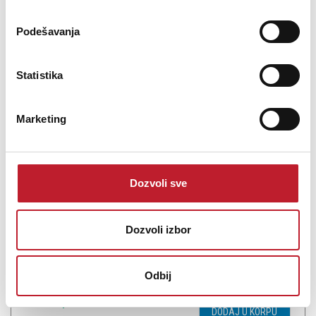
Podešavanja
Statistika
Martin Wisman ARTX500A LF DRIVER
Marketing
-
15 Inča
118,00
KM
138,00
KM
Dozvoli sve
4ohm 15"
Dozvoli izbor
Odbij
Šifra: 724
Na stanju
DODAJ U KORPU