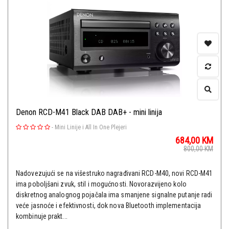
Denon RCD-M41 Black DAB DAB+ - mini linija
-
Mini Linije i All In One Plejeri
684,00
KM
800,00
KM
Nadovezujući se na višestruko nagrađivani RCD-M40, novi RCD-M41
ima poboljšani zvuk, stil i mogućnosti. Novorazvijeno kolo
diskretnog analognog pojačala ima smanjene signalne putanje radi
veće jasnoće i efektivnosti, dok nova Bluetooth implementacija
kombinuje prakt...