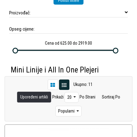
Poništi filtere
Proizvođač:
Opseg cijene:
Cena od 625.00 do 2919.00
Mini Linije i All In One Plejeri
Ukupno: 11
Upoređeni artikli
Prikaži
Po Strani
Sortiraj Po
20
Popularni