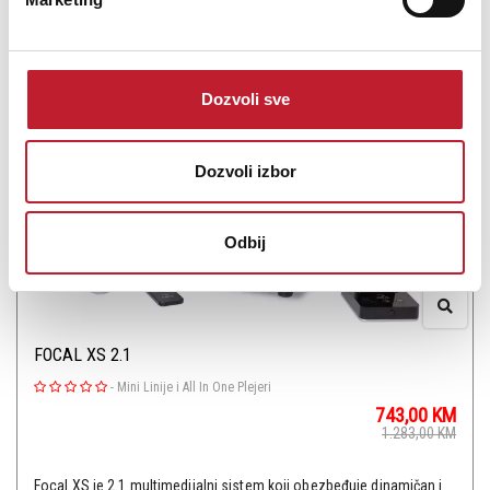
PROVJERITE DOSTUPNOST
Dozvoli sve
Dozvoli izbor
Odbij
FOCAL XS 2.1
-
Mini Linije i All In One Plejeri
743,00
KM
1.283,00
KM
Focal XS je 2.1 multimedijalni sistem koji obezbeđuje dinamičan i