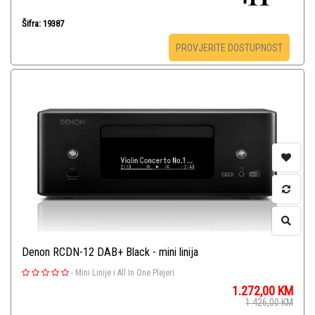
Šifra: 19387
PROVJERITE DOSTUPNOST
Denon RCDN-12 DAB+ Black - mini linija
-
Mini Linije i All In One Plejeri
1.272,00
KM
1.426,00
KM