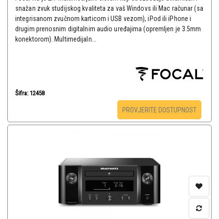
snažan zvuk studijskog kvaliteta za vaš Windovs ili Mac računar (sa
integrisanom zvučnom karticom i USB vezom), iPod ili iPhone i
drugim prenosnim digitalnim audio uređajima (opremljen je 3.5mm
konektorom). Multimedijaln...
Šifra: 12458
PROVJERITE DOSTUPNOST