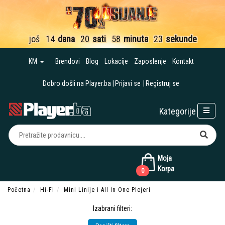
još
14
dana
20
sati
58
minuta
23
sekunde
KM
Brendovi
Blog
Lokacije
Zaposlenje
Kontakt
Dobro došli na Player.ba
Prijavi se
Registruj se
Kategorije
Moja
Korpa
0
Početna
Hi-Fi
Mini Linije i All In One Plejeri
Izabrani filteri: