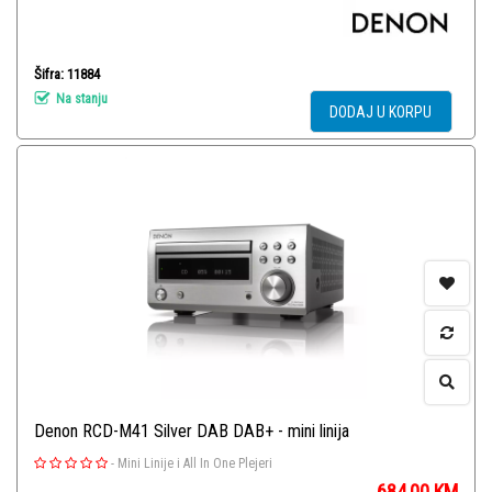
Šifra: 11884
Na stanju
DODAJ U KORPU
Denon RCD-M41 Silver DAB DAB+ - mini linija
-
Mini Linije i All In One Plejeri
684,00
KM