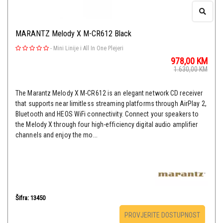
MARANTZ Melody X M-CR612 Black
-
Mini Linije i All In One Plejeri
978,00
KM
1.630,00
KM
The Marantz Melody X M-CR612 is an elegant network CD receiver
that supports near limitless streaming platforms through AirPlay 2,
Bluetooth and HEOS WiFi connectivity. Connect your speakers to
the Melody X through four high-efficiency digital audio amplifier
channels and enjoy the mo...
Šifra: 13450
PROVJERITE DOSTUPNOST