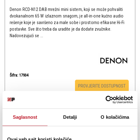
Denon RCD-N12 DAB mrežni mini sistem, koji se može pohvaliti
dvokanalnom 65 W izlaznom snagom, je all-in-one kućno audio
rešenje koje je savršeno za male sobe i prostorno efikasne Hi-Fi
postavke. Sve što treba da uradite je da dodate zvučnike.
Nadovezujući se ...
Šifra: 17934
PROVJERITE DOSTUPNOST
Saglasnost
Detalji
O kolačićima
Ovaj veb sajt koristi kolačiće