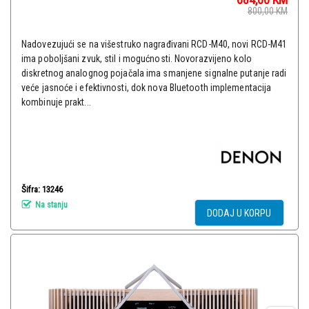
800,00
KM
Nadovezujući se na višestruko nagrađivani RCD-M40, novi RCD-M41
ima poboljšani zvuk, stil i mogućnosti. Novorazvijeno kolo
diskretnog analognog pojačala ima smanjene signalne putanje radi
veće jasnoće i efektivnosti, dok nova Bluetooth implementacija
kombinuje prakt...
Šifra: 13246
Na stanju
DODAJ U KORPU