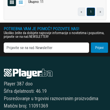
Ukupno: 11
«
»
1
POTREBNA VAM JE POMOĆ? POZOVITE NAS!
Ukoliko želite da dobijete najnovije informacije o novitetima i popustima,
prijavite se na naš NEWSLETTER!
Prijavi
Player 387 doo
Šifra djelatnosti: 46.19
Posredovanje u trgovini raznovrsnim proizvodima
Matični broj: 11091369