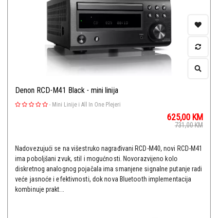
Denon RCD-M41 Black - mini linija
-
Mini Linije i All In One Plejeri
625,00
KM
731,00
KM
Nadovezujući se na višestruko nagrađivani RCD-M40, novi RCD-M41
ima poboljšani zvuk, stil i mogućnosti. Novorazvijeno kolo
diskretnog analognog pojačala ima smanjene signalne putanje radi
veće jasnoće i efektivnosti, dok nova Bluetooth implementacija
kombinuje prakt...