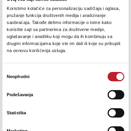
Koristimo kolačiće za personalizaciju sadržaja i oglasa,
pružanje funkcija društvenih medija i analiziranje
saobraćaja. Takođe delimo informacije o tome kako
koristite sajt sa partnerima za društvene medije,
Denon RCDN-12 DAB+ White - mini linija
oglašavanje i analitiku koji mogu da ih kombinuju sa
drugim informacijama koje ste im dali ili koje su prikupili
-
Mini Linije i All In One Plejeri
1.272,00
KM
na osnovu korišćenja usluga.
1.426,00
KM
Denon RCD-N12 DAB mrežni mini sistem, koji se može pohvaliti
Избор
dvokanalnom 65 W izlaznom snagom, je all-in-one kućno audio
Neophodni
сагласности
rešenje koje je savršeno za male sobe i prostorno efikasne Hi-Fi
postavke. Sve što treba da uradite je da dodate zvučnike.
Nadovezujući se ...
Podešavanja
Statistika
Marketing
Šifra: 17935