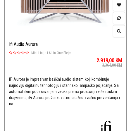
Ifi Audio Aurora
-
Mini Linije i All In One Plejeri
2.919,00
KM
3.364,00
KM
iFi Aurora je impresivan bežični audio sistem koji kombinuje
najnoviju digitalnu tehnologiju i starinsko lampaško pojačanje. Sa
automatskim podešavanjem zvuka prema prostoriji i višestrukim
drajverima, iFi Aurora pruža izuzetno snažnu zvučnu prezentaciju i
na...