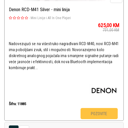
Denon RCD-M41 Silver - mini linija
-
Mini Linije i All In One Plejeri
625,00
KM
731,00
KM
Nadovezujući se na višestruko nagrađivani RCD-M40, novi RCD-M41
ima poboljšani zvuk, stil i mogućnosti. Novorazvijeno kolo
diskretnog analognog pojačala ima smanjene signalne putanje radi
veće jasnoće i efektivnosti, dok nova Bluetooth implementacija
kombinuje prakt...
Šifra: 11885
POZOVITE