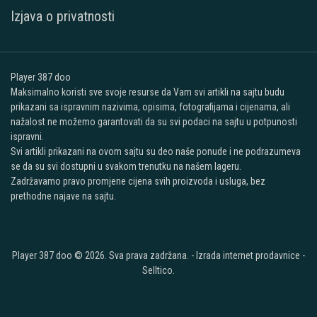
Izjava o privatnosti
Player 387 doo
Maksimalno koristi sve svoje resurse da Vam svi artikli na sajtu budu
prikazani sa ispravnim nazivima, opisima, fotografijama i cijenama, ali
nažalost ne možemo garantovati da su svi podaci na sajtu u potpunosti
ispravni.
Svi artikli prikazani na ovom sajtu su deo naše ponude i ne podrazumeva
se da su svi dostupni u svakom trenutku na našem lageru.
Zadržavamo pravo promjene cijena svih proizvoda i usluga, bez
prethodne najave na sajtu.
Player 387 doo © 2026. Sva prava zadržana. -
Izrada internet prodavnice
-
Selltico.