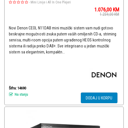
-
Mini Linije i All In One Plejeri
1.076,00
KM
1.259,00
KM
Novi Denon CEOL N11DAB mini muzički sistem vam nudi gotovo
beskrajne mogućnosti zvuka putem vaših omiljenih CD-a, striming
servisa, multi-room opcija putem ugrađenog HEOS kontrolnog
sistema ili radija preko DAB+. Sve integrisano u jedan muzički
sistem sa elegantnim, kompaktn...
Šifra: 14690
Na stanju
DODAJ U KORPU