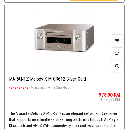
MARANTZ Melody X M-CR612 Silver-Gold
-
Mini Linije i All In One Plejeri
978,00
KM
1.630,00
KM
The Marantz Melody X M-CR612 is an elegant network CD receiver
that supports near limitless streaming platforms through AirPlay 2,
Bluetooth and HEOS WiFi connectivity. Connect your speakers to