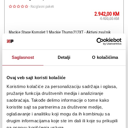
-
Razglasni paketi
2.942,00
KM
4.400,00
KM
Mackie Stage Komplet 1:Mackie Thump212XT - Aktivni zvučnik
(par)Mackie Thump115S - Aktivni vufer
Saglasnost
Detalji
O kolačićima
Šifra:
Ovaj veb sajt koristi kolačiće
PROVJERITE DOSTUPNOST
Koristimo kolačiće za personalizaciju sadržaja i oglasa,
pružanje funkcija društvenih medija i analiziranje
saobraćaja. Takođe delimo informacije o tome kako
koristite sajt sa partnerima za društvene medije,
oglašavanje i analitiku koji mogu da ih kombinuju sa
drugim informacijama koje ste im dali ili koje su prikupili
na osnovu korišćenja usluga.