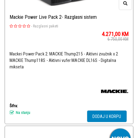
Mackie Power Live Pack 2- Razglasni sistem
-
Razglasni paketi
4.271,00
KM
6.750,00
KM
Mackei Power Pack 2: MACKIE Thump215 - Aktivni zvučnik x 2
MACKIE Thump118S - Aktivni vufer MACKIE DL16S - Digitalna
mikseta
Šifra:
Na stanju
DODAJ U KORPU