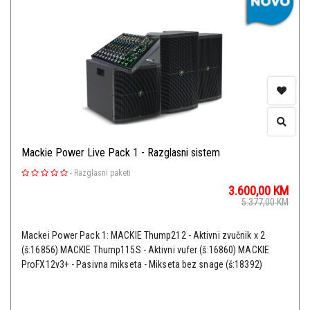
Mackie Power Live Pack 1 - Razglasni sistem
-
Razglasni paketi
3.600,00
KM
5.377,00
KM
Mackei Power Pack 1: MACKIE Thump212 - Aktivni zvučnik x 2
(š:16856) MACKIE Thump115S - Aktivni vufer (š:16860) MACKIE
ProFX12v3+ - Pasivna mikseta - Mikseta bez snage (š:18392)