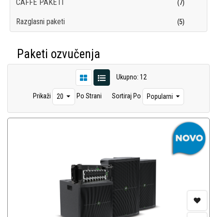
CAFFE PAKETI
(7)
Razglasni paketi
(5)
Paketi ozvučenja
Ukupno: 12
Prikaži
Po Strani
Sortiraj Po
20
Popularni