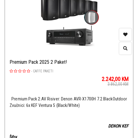
Premium Pack 2025 2 Paket!
-
CAFFE PAKETI
2.242,00
KM
3.862,00
KM
Premium Pack 2:AV Risiver: Denon AVR-X1700H 7.2 BlackOutdoor
Zvučnici: 6x KEF Ventura 5 (Black/White)
DENON KEF
Šifra: