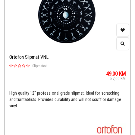
Ortofon Slipmat VNL
-
Slipmatovi
49,00
KM
57,00
KM
High quality 12" professional grade slipmat. Ideal for scratching
and turntablists. Provides durability and will not scuff or damage
vinyl.