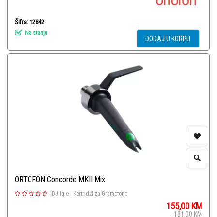
Šifra: 12842
Na stanju
DODAJ U KORPU
ORTOFON Concorde MKII Mix
-
DJ Igle i Kertridži za Gramofone
155,00
KM
181,00
KM