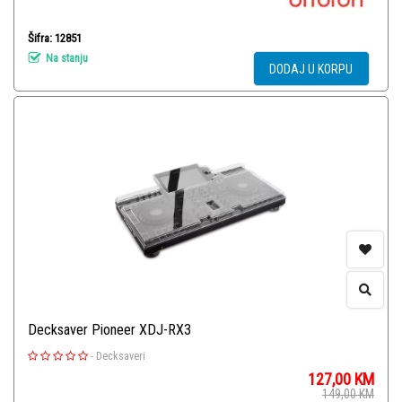
Šifra: 12851
Na stanju
DODAJ U KORPU
Decksaver Pioneer XDJ-RX3
-
Decksaveri
127,00
KM
149,00
KM