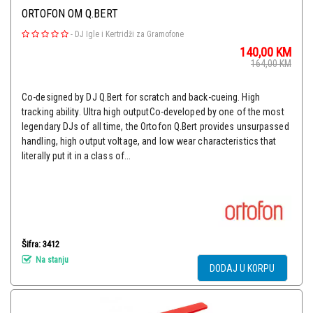
ORTOFON OM Q.BERT
-
DJ Igle i Kertridži za Gramofone
140,00
KM
164,00
KM
Co-designed by DJ Q.Bert for scratch and back-cueing. High
tracking ability. Ultra high outputCo-developed by one of the most
legendary DJs of all time, the Ortofon Q.Bert provides unsurpassed
handling, high output voltage, and low wear characteristics that
literally put it in a class of...
Šifra: 3412
Na stanju
DODAJ U KORPU