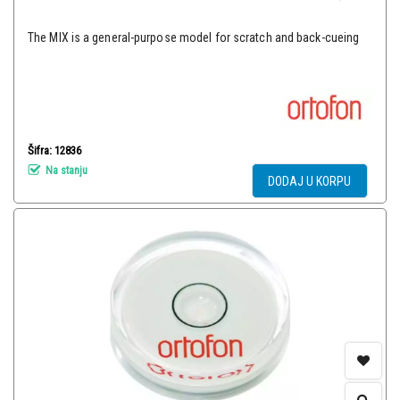
The MIX is a general-purpose model for scratch and back-cueing
Šifra: 12836
Na stanju
DODAJ U KORPU