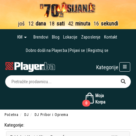
još
12
dana
18
sati
42
minuta
15
sekundi
KM
Brendovi
Blog
Lokacije
Zaposlenje
Kontakt
Dobro došli na Player.ba
Prijavi se
Registruj se
Kategorije
Moja
Korpa
0
Početna
DJ
DJ Pribor i Oprema
Kategorije: