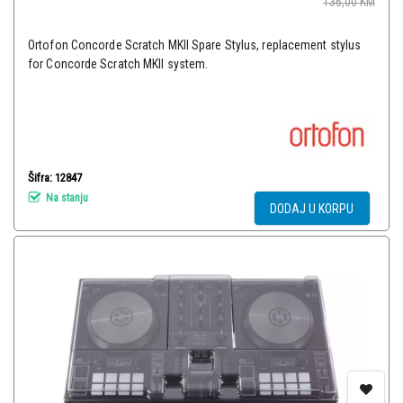
136,00
KM
Ortofon Concorde Scratch MKII Spare Stylus, replacement stylus
for Concorde Scratch MKII system.
Šifra: 12847
Na stanju
DODAJ U KORPU