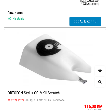
Šifra: 19830
Na stanju
DODAJ U KORPU
ORTOFON Stylus CC MKII Scratch
-
DJ Igle i Kertridži za Gramofone
116,00
KM