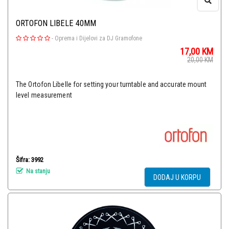
ORTOFON LIBELE 40MM
-
Oprema i Dijelovi za DJ Gramofone
17,00
KM
20,00
KM
The Ortofon Libelle for setting your turntable and accurate mount
level measurement
Šifra: 3992
Na stanju
DODAJ U KORPU