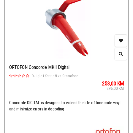
ORTOFON Concorde MKII Digital
-
DJ Igle i Kertridži za Gramofone
253,00
KM
296,00
KM
Concorde DIGITAL is designed to extend the life of timecode vinyl
and minimize errors in decoding