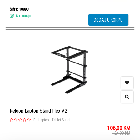
Šifra: 18898
Na stanju
DODAJ U KORPU
Reloop Laptop Stand Flex V.2
-
DJ Laptop i Tablet Stalci
106,00
KM
124,00
KM