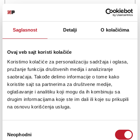
NAPOMENA: LAPTOP NIJE URAČUNAT U CENU STALKA! LAPTOP
STAND FLEX V.2 Extremely sturdy laptop stand for digital DJs
Optimized for laptops from 13'' - 16'' Easily folda...
Saglasnost
Detalji
O kolačićima
Ovaj veb sajt koristi kolačiće
Šifra: 15692
Koristimo kolačiće za personalizaciju sadržaja i oglasa,
Na stanju
pružanje funkcija društvenih medija i analiziranje
DODAJ U KORPU
saobraćaja. Takođe delimo informacije o tome kako
koristite sajt sa partnerima za društvene medije,
oglašavanje i analitiku koji mogu da ih kombinuju sa
drugim informacijama koje ste im dali ili koje su prikupili
na osnovu korišćenja usluga.
Избор
Neophodni
сагласности