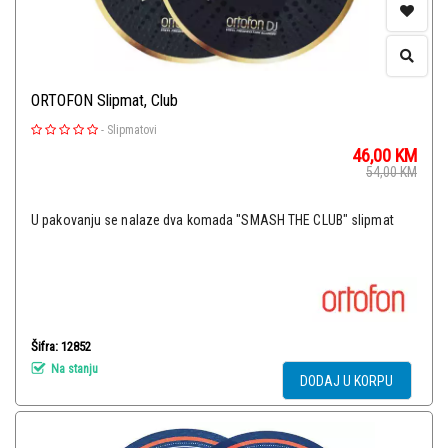
ORTOFON Slipmat, Club
-
Slipmatovi
46,00
KM
54,00
KM
U pakovanju se nalaze dva komada "SMASH THE CLUB" slipmat
Šifra: 12852
Na stanju
DODAJ U KORPU