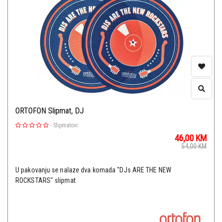
ORTOFON Slipmat, DJ
-
Slipmatovi
46,00
KM
54,00
KM
U pakovanju se nalaze dva komada "DJs ARE THE NEW
ROCKSTARS" slipmat