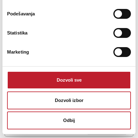
Podešavanja
NATIVE INSTRUMENTS Traktor Scratch Control Vinyl MK2
Clear
Statistika
-
DJ Control Vinyl
35,00
KM
41,00
KM
Marketing
The Native Instruments Traktor Scratch Control Vinyl MK2
replacement DJ vinyl gives you the feel of analog coupled with the
flexibility and precision of digital operation.
Dozvoli sve
Dozvoli izbor
Šifra: 16146
Odbij
Na stanju
DODAJ U KORPU