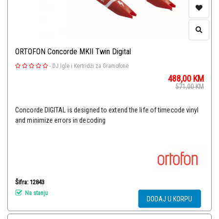
ORTOFON Concorde MKII Twin Digital
-
DJ Igle i Kertridži za Gramofone
488,00
KM
571,00
KM
Concorde DIGITAL is designed to extend the life of timecode vinyl
and minimize errors in decoding
Šifra: 12843
Na stanju
DODAJ U KORPU