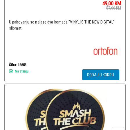
49,00
KM
57,00
KM
U pakovanju se nalaze dva komada "VINYL IS THE NEW DIGITAL"
slipmat
Šifra: 12853
Na stanju
DODAJ U KORPU