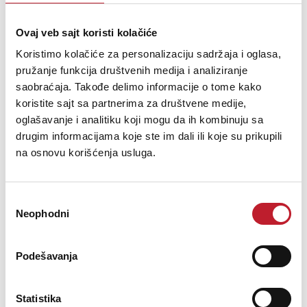
Audiophile power cord Maximise audio performance of your hi-fi
components!
Ovaj veb sajt koristi kolačiće
Koristimo kolačiće za personalizaciju sadržaja i oglasa,
pružanje funkcija društvenih medija i analiziranje
saobraćaja. Takođe delimo informacije o tome kako
koristite sajt sa partnerima za društvene medije,
Šifra: 15528
oglašavanje i analitiku koji mogu da ih kombinuju sa
drugim informacijama koje ste im dali ili koje su prikupili
PROVJERITE DOSTUPNOST
na osnovu korišćenja usluga.
Избор
Neophodni
сагласности
Podešavanja
Statistika