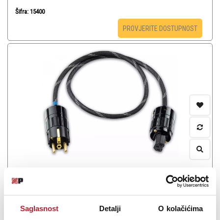
Šifra: 15400
PROVJERITE DOSTUPNOST
PRO-JECT Connect It Power Cable 1,5m 10A
-
Hi-Fi Strujni kablovi
155,00
KM
182,00
KM
Saglasnost
Detalji
O kolačićima