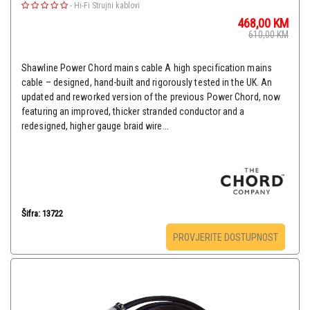
-
Hi-Fi Strujni kablovi
468,00
KM
610,00
KM
Shawline Power Chord mains cable A high specification mains
cable – designed, hand-built and rigorously tested in the UK. An
updated and reworked version of the previous Power Chord, now
featuring an improved, thicker stranded conductor and a
redesigned, higher gauge braid wire...
Šifra: 13722
PROVJERITE DOSTUPNOST