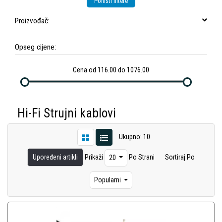
Poništi filtere
Proizvođač:
Opseg cijene:
Cena od 116.00 do 1076.00
Hi-Fi Strujni kablovi
Ukupno: 10
Upoređeni artikli
Prikaži
Po Strani
Sortiraj Po
20
Popularni