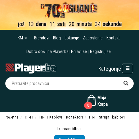
još
13
dana
11
sati
20
minuta
33
sekunde
KM
Brendovi
Blog
Lokacije
Zaposlenje
Kontakt
Dobro došli na Player.ba
Prijavi se
Registruj se
Kategorije
Moja
Korpa
0
Početna
Hi-Fi
Hi-Fi Kablovi i Konektori
Hi-Fi Strujni kablovi
Izabrani filteri: