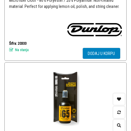
Microfiber Cloth - 80% Polyester / 20% Polyamide. Non-treated
material. Perfect for applying lemon oil, polish, and string cleaner.
Šifra: 20333
Na stanju
DODAJ U KORPU