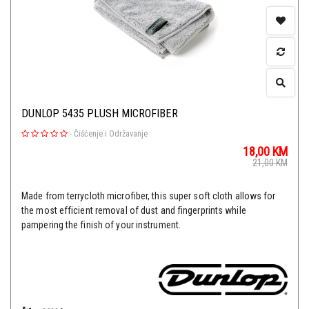
DUNLOP 5435 PLUSH MICROFIBER
-
Čišćenje i Održavanje
18,00
KM
21,00
KM
Made from terrycloth microfiber, this super soft cloth allows for
the most efficient removal of dust and fingerprints while
pampering the finish of your instrument.