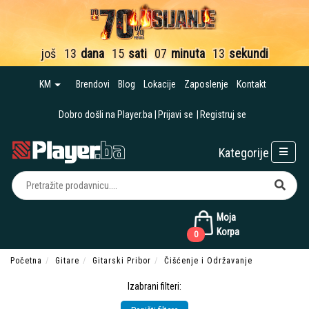
još
13
dana
15
sati
07
minuta
12
sekundi
KM
Brendovi
Blog
Lokacije
Zaposlenje
Kontakt
Dobro došli na Player.ba
Prijavi se
Registruj se
Kategorije
Moja
Korpa
0
Početna
Gitare
Gitarski Pribor
Čišćenje i Održavanje
Izabrani filteri: