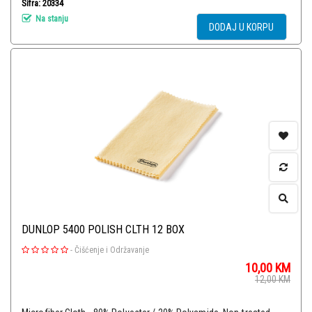
Šifra: 20334
Na stanju
DODAJ U KORPU
DUNLOP 5400 POLISH CLTH 12 BOX
-
Čišćenje i Održavanje
10,00
KM
12,00
KM