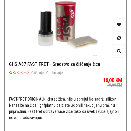
GHS A87 FAST FRET - Sredstvo za čišćenje žica
-
Čišćenje i Održavanje
16,00
KM
19,00
KM
FAST-FRET ORIGINALNI čistač žica, nije u spreju! Ne sadrži silikon.
Nanesite na žice i grifplatnu da biste uklonili nakupljenu prašinu i
prljavštinu. Fast Fret održava vaše žice tako da uvek zvuče sjajno i
novo, produžavajuć...