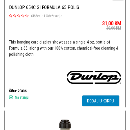
DUNLOP 654C SI FORMULA 65 POLIS
-
Čišćenje i Održavanje
31,00
KM
36,00
KM
This hanging card display showcases a single 4 oz. bottle of
Formula 65, along with our 100% cotton, chemical-free cleaning &
polishing cloth.
Šifra: 20336
Na stanju
DODAJ U KORPU