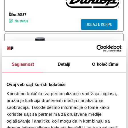
Šifra: 20337
Na stanju
DODAJ U KORPU
Saglasnost
Detalji
O kolačićima
Ovaj veb sajt koristi kolačiće
Koristimo kolačiće za personalizaciju sadržaja i oglasa,
pružanje funkcija društvenih medija i analiziranje
saobraćaja. Takođe delimo informacije o tome kako
GHS A98 GUITAR GLOSS - Tečnost i krpa za telo gitare
koristite sajt sa partnerima za društvene medije,
-
Čišćenje i Održavanje
oglašavanje i analitiku koji mogu da ih kombinuju sa
31,00
KM
drugim informacijama koje ste im dali ili koje su prikupili