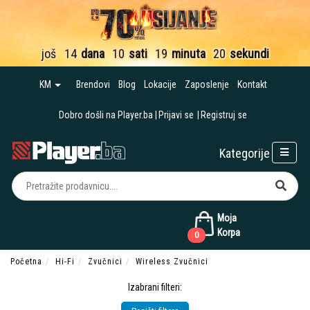
još
14
dana
10
sati
19
minuta
19
sekundi
KM
Brendovi
Blog
Lokacije
Zaposlenje
Kontakt
Dobro došli na Player.ba
Prijavi se
Registruj se
Kategorije
Moja
Korpa
0
Početna
Hi-Fi
Zvučnici
Wireless Zvučnici
Izabrani filteri: