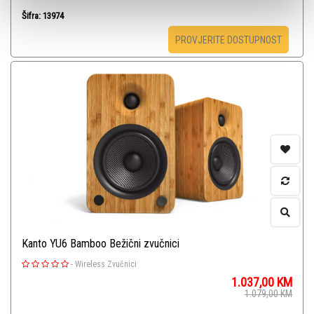
Šifra: 13974
PROVJERITE DOSTUPNOST
Kanto YU6 Bamboo Bežični zvučnici
-
Wireless Zvučnici
1.037,00
KM
1.079,00
KM