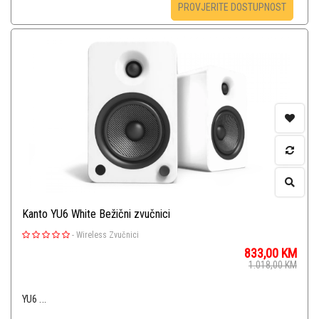
PROVJERITE DOSTUPNOST
Kanto YU6 White Bežični zvučnici
-
Wireless Zvučnici
833,00
KM
1.018,00
KM
YU6 ...