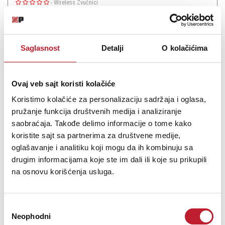
-
Wireless Zvučnici
4.898,00
KM
5.098,00
KM
Saglasnost
Detalji
O kolačićima
What Hi-Fi As a new product following in the footsteps of such a
huge success, the KEF LS50 Wireless IIs arrive with a world of
expectation...
Ovaj veb sajt koristi kolačiće
Koristimo kolačiće za personalizaciju sadržaja i oglasa,
pružanje funkcija društvenih medija i analiziranje
saobraćaja. Takođe delimo informacije o tome kako
Šifra: 14866
koristite sajt sa partnerima za društvene medije,
oglašavanje i analitiku koji mogu da ih kombinuju sa
PROVJERITE DOSTUPNOST
drugim informacijama koje ste im dali ili koje su prikupili
na osnovu korišćenja usluga.
Избор
Neophodni
сагласности