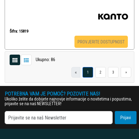
Šifra: 15819
PROVJERITE DOSTUPNOST
Ukupno: 86
«
1
2
3
»
POTREBNA VAM JE POMOĆ? POZOVITE NAS!
Ukoliko želite da dobijete najnovije informacije o novitetima i popustima,
prijavite se na naš NEWSLETTER!
Prijavi