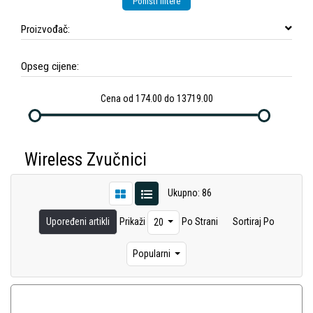
Poništi filtere
Proizvođač:
Opseg cijene:
Cena od 174.00 do 13719.00
Wireless Zvučnici
Ukupno: 86
Upoređeni artikli
Prikaži
Po Strani
Sortiraj Po
20
Popularni