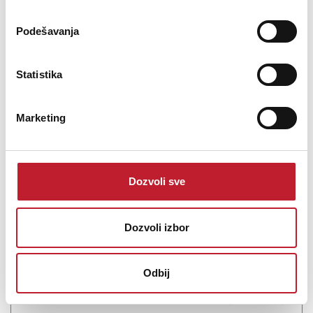
Podešavanja
Statistika
Naim Mu-so (2nd Gen) Bežični zvučnik
Marketing
-
Wireless Zvučnici
2.801,00
KM
3.466,00
KM
Dozvoli sve
Naim Audio, the British hi-fi specialist with 45 years of audio
expertise, has launched the 2nd Generation of its multi award-
winning Mu-so wireless music system. Mu-so 2nd Generation
evolves the iconic styling of its predecessor, but under its luxury
Dozvoli izbor
aluminium casing are game-changing...
Odbij