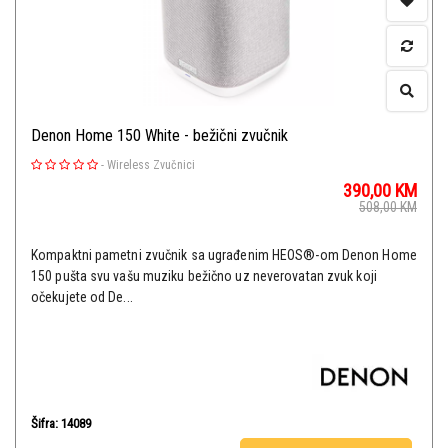
Denon Home 150 White - bežični zvučnik
-
Wireless Zvučnici
390,00
KM
508,00
KM
Kompaktni pametni zvučnik sa ugrađenim HEOS®-om Denon Home
150 pušta svu vašu muziku bežično uz neverovatan zvuk koji
očekujete od De...
Šifra: 14089