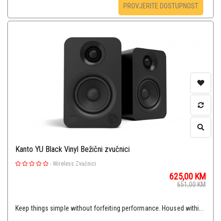
PROVJERITE DOSTUPNOST
Kanto YU Black Vinyl Bežični zvučnici
-
Wireless Zvučnici
625,00
KM
651,00
KM
Keep things simple without forfeiting performance. Housed withi...