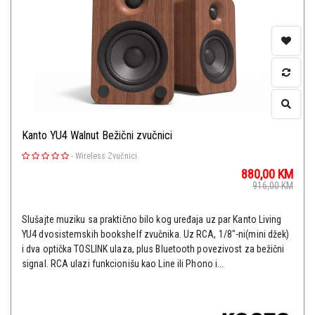
Kanto YU4 Walnut Bežični zvučnici
-
Wireless Zvučnici
880,00
KM
916,00
KM
Slušajte muziku sa praktično bilo kog uređaja uz par Kanto Living
YU4 dvosistemskih bookshelf zvučnika. Uz RCA, 1/8"-ni(mini džek)
i dva optička TOSLINK ulaza, plus Bluetooth povezivost za bežični
signal. RCA ulazi funkcionišu kao Line ili Phono i...