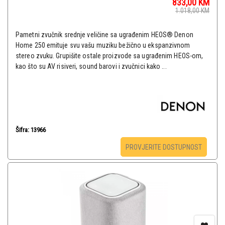
833,00
KM
1.018,00
KM
Pametni zvučnik srednje veličine sa ugrađenim HEOS® Denon
Home 250 emituje svu vašu muziku bežično u ekspanzivnom
stereo zvuku. Grupišite ostale proizvode sa ugrađenim HEOS-om,
kao što su AV risiveri, sound barovi i zvučnici kako ...
Šifra: 13966
PROVJERITE DOSTUPNOST