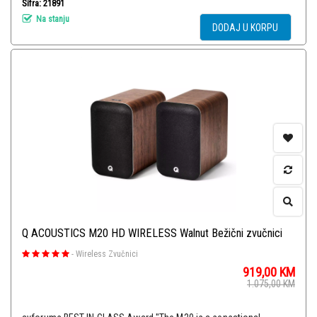
Šifra: 21891
Na stanju
DODAJ U KORPU
Q ACOUSTICS M20 HD WIRELESS Walnut Bežični zvučnici
-
Wireless Zvučnici
919,00
KM
1.075,00
KM