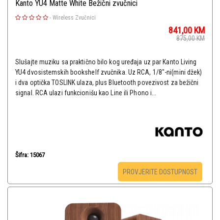
Kanto YU4 Matte White Bežični zvučnici
-
Wireless Zvučnici
841,00
KM
875,00
KM
Slušajte muziku sa praktično bilo kog uređaja uz par Kanto Living
YU4 dvosistemskih bookshelf zvučnika. Uz RCA, 1/8"-ni(mini džek)
i dva optička TOSLINK ulaza, plus Bluetooth povezivost za bežični
signal. RCA ulazi funkcionišu kao Line ili Phono i...
Šifra: 15067
PROVJERITE DOSTUPNOST