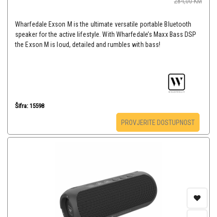
284,00
KM
Wharfedale Exson M is the ultimate versatile portable Bluetooth
speaker for the active lifestyle. With Wharfedale’s Maxx Bass DSP
the Exson M is loud, detailed and rumbles with bass!
Šifra: 15598
PROVJERITE DOSTUPNOST