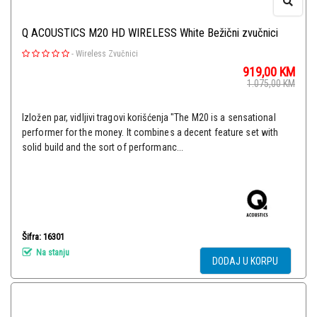
Q ACOUSTICS M20 HD WIRELESS White Bežični zvučnici
-
Wireless Zvučnici
919,00
KM
1.075,00
KM
Izložen par, vidljivi tragovi korišćenja "The M20 is a sensational
performer for the money. It combines a decent feature set with
solid build and the sort of performanc...
Šifra: 16301
Na stanju
DODAJ U KORPU