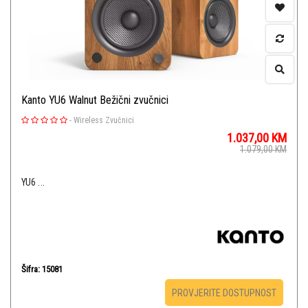
Kanto YU6 Walnut Bežični zvučnici
-
Wireless Zvučnici
1.037,00
KM
1.079,00
KM
YU6 ...
Šifra: 15081
PROVJERITE DOSTUPNOST