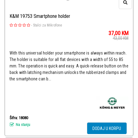
K&M 19753 Smartphone holder
-
Stalci za Mikrofone
37,00
KM
43,00
KM
With this universal holder your smartphone is always within reach.
The holder is suitable for all flat devices with a width of 55 to 85
mm. The operation is quick and easy. A quick-release button on the
back with latching mechanism unlocks the rubberized clamps and
the smartphone can b...
Šifra: 18080
Na stanju
DODAJ U KORPU