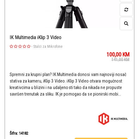
IK Multimedia iKlip 3 Video
-
Stalci za Mikrofone
100,00
KM
141,00
KM
Spremni za krupni plan? IK Multimedia donosi vam najnoviji nosač
stativa za kameru, iKlip 3 Video. iKlip 3 Video otvara mogućnost
kreativcima u blizini i na udaljenosti tako da nikada ne propuste
savršen trenutak za sliku. IK je pomogao da se pionirski mobi...
Šifra: 14182