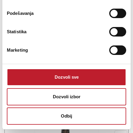
25,00
KM
29,00
KM
Podešavanja
Microphone stand MS-4Innovative, fully foldable conference
microphone stand. Small size makes that stand very handy and
Statistika
universal. thread - 3/8”height - 170mmweight - 0,30kgmaterial -
steel
Marketing
Dozvoli sve
Šifra: 7311
Na stanju
DODAJ U KORPU
Dozvoli izbor
Odbij