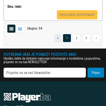
Šifra: 14361
PROVJERITE DOSTUPNOST
Ukupno: 54
«
1
2
3
»
POTREBNA VAM JE POMOĆ? POZOVITE NAS!
Ukoliko želite da dobijete najnovije informacije o novitetima i popustima,
prijavite se na naš NEWSLETTER!
Prijavi