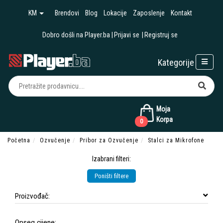
KM
Brendovi
Blog
Lokacije
Zaposlenje
Kontakt
Dobro došli na Player.ba
Prijavi se
Registruj se
Kategorije
Moja
Korpa
0
Početna
Ozvučenje
Pribor za Ozvučenje
Stalci za Mikrofone
Izabrani filteri:
Poništi filtere
Proizvođač:
Opseg cijene: