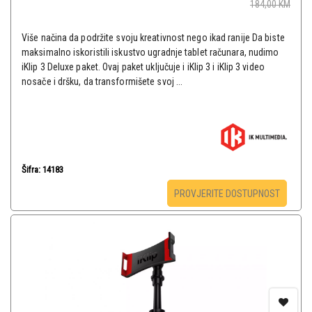
184,00
KM
Više načina da podržite svoju kreativnost nego ikad ranije Da biste
maksimalno iskoristili iskustvo ugradnje tablet računara, nudimo
iKlip 3 Deluxe paket. Ovaj paket uključuje i iKlip 3 i iKlip 3 video
nosače i dršku, da transformišete svoj ...
Šifra: 14183
PROVJERITE DOSTUPNOST