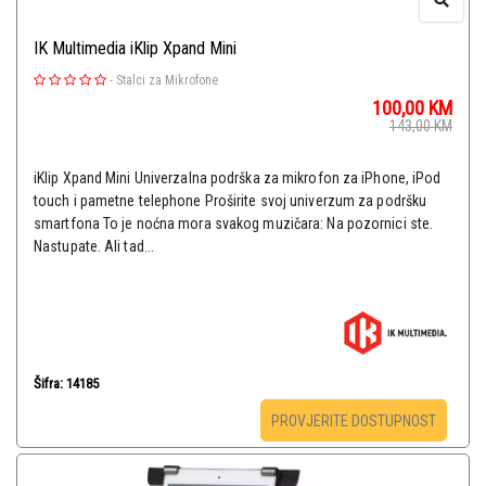
IK Multimedia iKlip Xpand Mini
-
Stalci za Mikrofone
100,00
KM
143,00
KM
iKlip Xpand Mini Univerzalna podrška za mikrofon za iPhone, iPod
touch i pametne telephone Proširite svoj univerzum za podršku
smartfona To je noćna mora svakog muzičara: Na pozornici ste.
Nastupate. Ali tad...
Šifra: 14185
PROVJERITE DOSTUPNOST