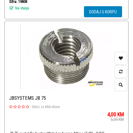
Šifra: 19808
Na stanju
DODAJ U KORPU
JBSYSTEMS JB 75
-
Stalci za Mikrofone
4,00
KM
5,00
KM