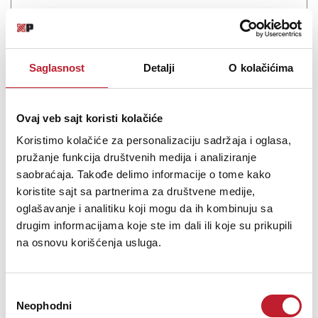
Šifra: 12798
Saglasnost
Detalji
O kolačićima
Na stanju
DODAJ U KORPU
Ovaj veb sajt koristi kolačiće
Koristimo kolačiće za personalizaciju sadržaja i oglasa,
pružanje funkcija društvenih medija i analiziranje
saobraćaja. Takođe delimo informacije o tome kako
koristite sajt sa partnerima za društvene medije,
oglašavanje i analitiku koji mogu da ih kombinuju sa
drugim informacijama koje ste im dali ili koje su prikupili
na osnovu korišćenja usluga.
MARTIN WISMAN MS 4 - Stoni mikrofonski stalak
Избор
Neophodni
сагласности
-
Stalci za Mikrofone