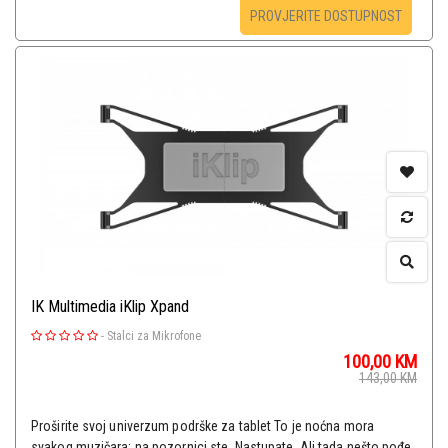
PROVJERITE DOSTUPNOST
IK Multimedia iKlip Xpand
-
Stalci za Mikrofone
100,00
KM
143,00
KM
Proširite svoj univerzum podrške za tablet To je noćna mora
svakog muzičara: na pozornici ste. Nastupate. Ali tada nešto pođe