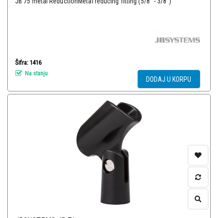
JB 75 metal ReductionMetal reducing fitting (5/8" - 3/8")
Šifra: 1416
Na stanju
DODAJ U KORPU