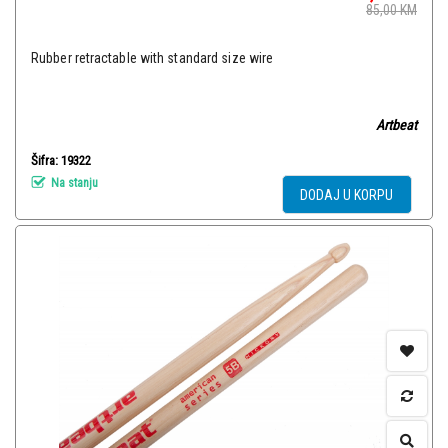
85,00
KM
Rubber retractable with standard size wire
Artbeat
Šifra: 19322
Na stanju
DODAJ U KORPU