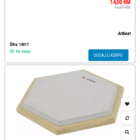
14,00
KM
16,00
KM
Artbeat
Šifra: 19317
Na stanju
DODAJ U KORPU