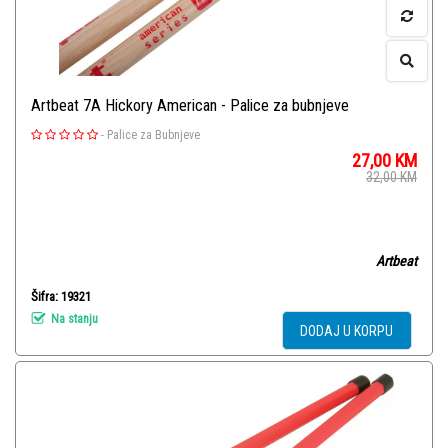
Artbeat 7A Hickory American - Palice za bubnjeve
-
Palice za Bubnjeve
27,00
KM
32,00
KM
Artbeat
Šifra: 19321
Na stanju
DODAJ U KORPU