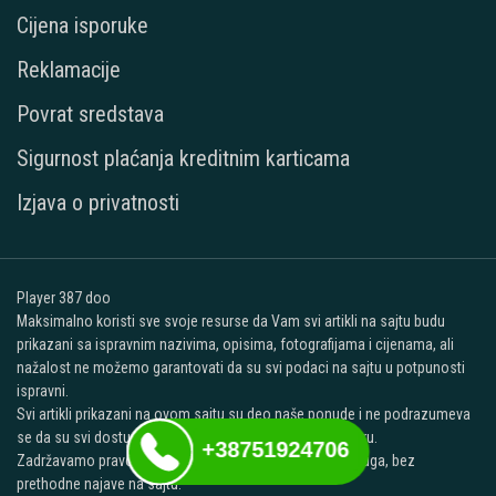
Cijena isporuke
Reklamacije
Povrat sredstava
Sigurnost plaćanja kreditnim karticama
Izjava o privatnosti
Player 387 doo
Maksimalno koristi sve svoje resurse da Vam svi artikli na sajtu budu
prikazani sa ispravnim nazivima, opisima, fotografijama i cijenama, ali
nažalost ne možemo garantovati da su svi podaci na sajtu u potpunosti
ispravni.
Svi artikli prikazani na ovom sajtu su deo naše ponude i ne podrazumeva
se da su svi dostupni u svakom trenutku na našem lageru.
+38751924706
Zadržavamo pravo promjene cijena svih proizvoda i usluga, bez
prethodne najave na sajtu.