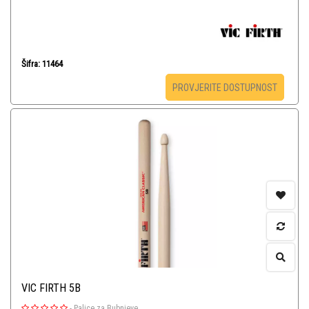
Šifra: 11464
PROVJERITE DOSTUPNOST
VIC FIRTH 5B
-
Palice za Bubnjeve