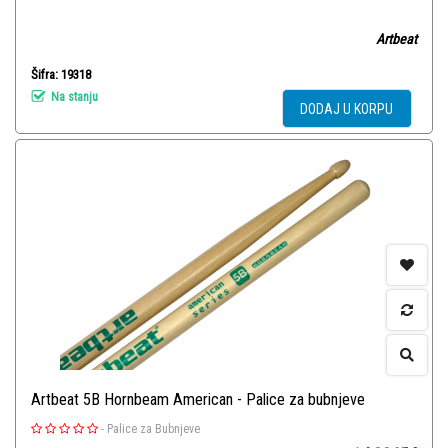
Artbeat
Šifra: 19318
Na stanju
DODAJ U KORPU
Artbeat 5B Hornbeam American - Palice za bubnjeve
-
Palice za Bubnjeve