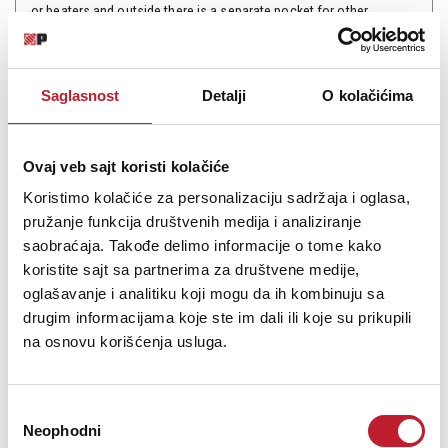
or beaters and outside there is a separate pocket for other
accessories. 2 adjustabl...
Saglasnost
Detalji
O kolačićima
Šifra: 15251
Ovaj veb sajt koristi kolačiće
PROVJERITE DOSTUPNOST
Koristimo kolačiće za personalizaciju sadržaja i oglasa,
pružanje funkcija društvenih medija i analiziranje
saobraćaja. Takođe delimo informacije o tome kako
koristite sajt sa partnerima za društvene medije,
oglašavanje i analitiku koji mogu da ih kombinuju sa
drugim informacijama koje ste im dali ili koje su prikupili
na osnovu korišćenja usluga.
Избор
Neophodni
сагласности