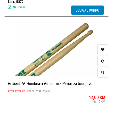
Šifra: 15270
Na stanju
DODAJ U KORPU
Artbeat 7A Hornbeam American - Palice za bubnjeve
-
Palice za Bubnjeve
14,00
KM
16,00
KM