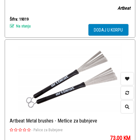
Artbeat
Šifra: 19319
Na stanju
DODAJ U KORPU
Artbeat Metal brushes - Metlice za bubnjeve
-
Palice za Bubnjeve
73,00
KM