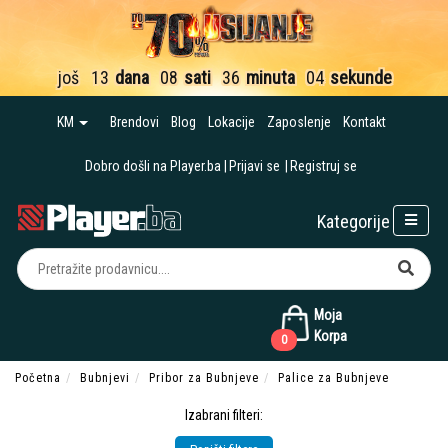
još
13
dana
08
sati
36
minuta
03
sekunde
KM
Brendovi
Blog
Lokacije
Zaposlenje
Kontakt
Dobro došli na Player.ba
Prijavi se
Registruj se
Kategorije
Moja
Korpa
0
Početna
Bubnjevi
Pribor za Bubnjeve
Palice za Bubnjeve
Izabrani filteri: