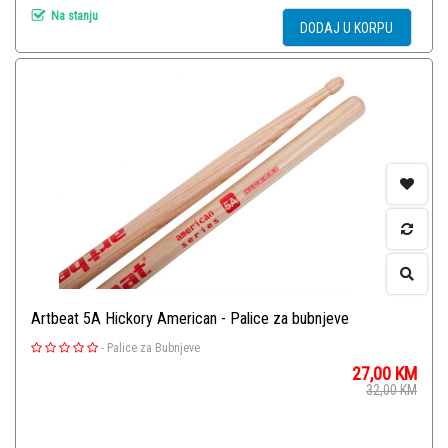
Na stanju
DODAJ U KORPU
Artbeat 5A Hickory American - Palice za bubnjeve
-
Palice za Bubnjeve
27,00
KM
32,00
KM