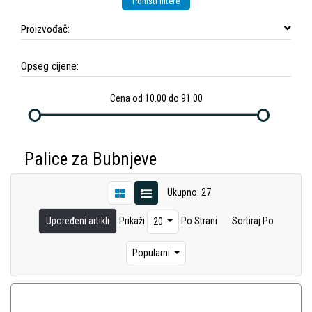
Poništi filtere
Proizvođač:
Opseg cijene:
Cena od 10.00 do 91.00
Palice za Bubnjeve
Ukupno: 27
Upoređeni artikli
Prikaži
Po Strani
Sortiraj Po
20
Popularni