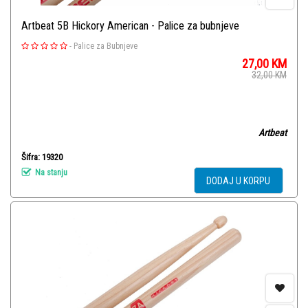
Artbeat 5B Hickory American - Palice za bubnjeve
-
Palice za Bubnjeve
27,00
KM
32,00
KM
Artbeat
Šifra: 19320
Na stanju
DODAJ U KORPU