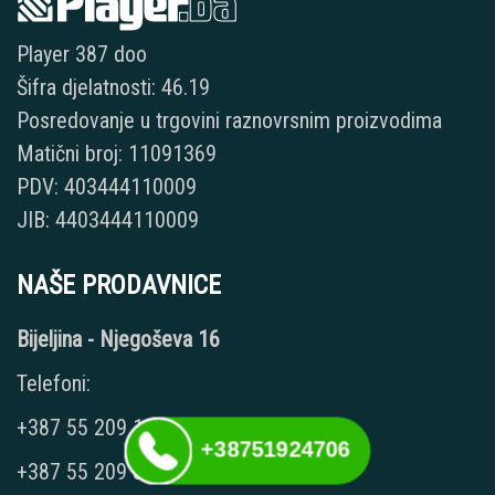
Player 387 doo
Šifra djelatnosti: 46.19
Posredovanje u trgovini raznovrsnim proizvodima
Matični broj: 11091369
PDV: 403444110009
JIB: 4403444110009
NAŠE PRODAVNICE
Bijeljina - Njegoševa 16
Telefoni:
+387 55 209 104
+38751924706
+387 55 209 387