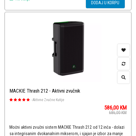
DODAJ U KORPU
MACKIE Thrash 212 - Aktivni zvučnik
-
Aktivne Zvučne Kutije
586,00
KM
686,00
KM
Moćni aktivni zvučni sistem MACKIE Thrash 212 od 12 inča - dolazi
sa integrisanim dvokanalnim mikserom, i sjajan je izbor za manje