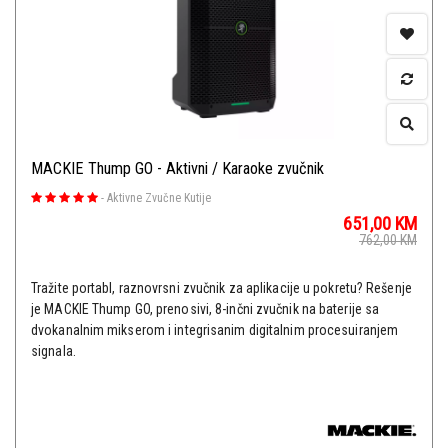
MACKIE Thump GO - Aktivni / Karaoke zvučnik
-
Aktivne Zvučne Kutije
651,00
KM
762,00
KM
Tražite portabl, raznovrsni zvučnik za aplikacije u pokretu? Rešenje
je MACKIE Thump GO, prenosivi, 8-inčni zvučnik na baterije sa
dvokanalnim mikserom i integrisanim digitalnim procesuiranjem
signala.