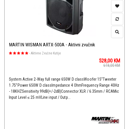
MARTIN WISMAN ARTX-500A - Aktivni zvučnik
-
Aktivne Zvučne Kutije
528,00
KM
618,00
KM
System Active 2-Way full range 650W D classWoofer 15”Tweeter
1.75”Power 650W D classImpedance 4 OhmFrequency Range 40Hz
- 18KHZSensitivity 99dB(+/-2dB)Connector XLR / 6.35mm / RCAMic
Input Level ≤ 25 mVLine input / Outp...