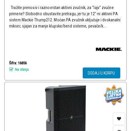
Tražite prenosiv i raznovrstan aktivni zvučnik, za "lajv" zvučne
primene? Slobodno obustavite pretragu, jer tu je 12"-ni aktivni PA
sistem Mackie Thump212. Moćan PA zvučnik uključuje i dvokanalni
mikser, sjajan za manje klupske/bend sisteme, pevače/k...
Šifra: 16856
Na stanju
DODAJ U KORPU