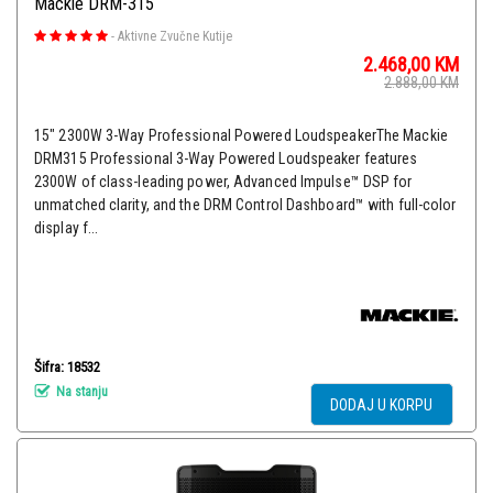
Mackie DRM-315
-
Aktivne Zvučne Kutije
2.468,00
KM
2.888,00
KM
15" 2300W 3-Way Professional Powered LoudspeakerThe Mackie
DRM315 Professional 3-Way Powered Loudspeaker features
2300W of class-leading power, Advanced Impulse™ DSP for
unmatched clarity, and the DRM Control Dashboard™ with full-color
display f...
Šifra: 18532
Na stanju
DODAJ U KORPU