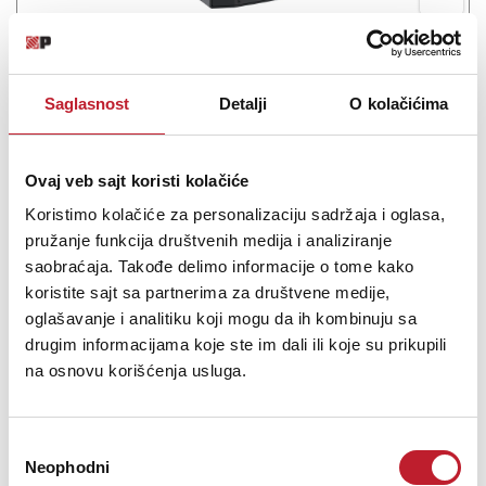
MACKIE Thump212XT - Aktivni zvučnik
-
Aktivne Zvučne Kutije
828,00
KM
Saglasnost
Detalji
O kolačićima
969,00
KM
Tražite prenosiv i raznovrstan aktivni zvučnik, za "lajv" zvučne
Ovaj veb sajt koristi kolačiće
primene? Slobodno obustavite pretragu, jer tu je 12"-ni aktivni PA
Koristimo kolačiće za personalizaciju sadržaja i oglasa,
sistem Mackie Thump212XT. Moćan PA zvučnik uključuje i
dvokanalni mikser, sjajan za manje klupske/bend sisteme,
pružanje funkcija društvenih medija i analiziranje
pevače/kantautore, ko...
saobraćaja. Takođe delimo informacije o tome kako
koristite sajt sa partnerima za društvene medije,
oglašavanje i analitiku koji mogu da ih kombinuju sa
drugim informacijama koje ste im dali ili koje su prikupili
na osnovu korišćenja usluga.
Šifra: 16857
Na stanju
DODAJ U KORPU
Избор
Neophodni
сагласности