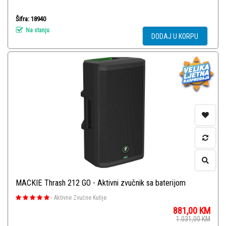
Šifra: 18940
Na stanju
DODAJ U KORPU
MACKIE Thrash 212 GO - Aktivni zvučnik sa baterijom
-
Aktivne Zvučne Kutije
881,00
KM
1.031,00
KM