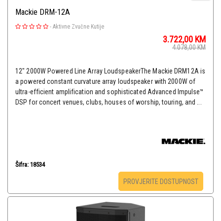
Mackie DRM-12A
-
Aktivne Zvučne Kutije
3.722,00
KM
4.078,00
KM
12" 2000W Powered Line Array LoudspeakerThe Mackie DRM12A is
a powered constant curvature array loudspeaker with 2000W of
ultra-efficient amplification and sophisticated Advanced Impulse™
DSP for concert venues, clubs, houses of worship, touring, and ...
Šifra: 18534
PROVJERITE DOSTUPNOST