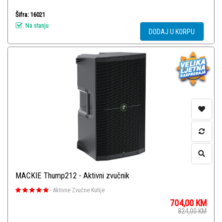
Šifra: 16021
Na stanju
DODAJ U KORPU
MACKIE Thump212 - Aktivni zvučnik
-
Aktivne Zvučne Kutije
704,00
KM
824,00
KM