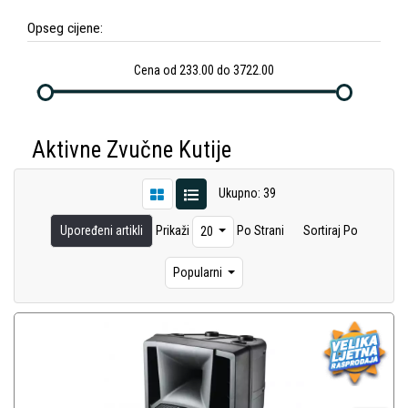
Opseg cijene:
Cena od 233.00 do 3722.00
Aktivne Zvučne Kutije
Ukupno: 39
Upoređeni artikli
Prikaži
Po Strani
Sortiraj Po
20
Popularni