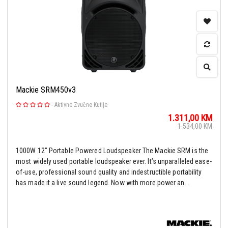
Mackie SRM450v3
-
Aktivne Zvučne Kutije
1.311,00
KM
1.534,00
KM
1000W 12" Portable Powered Loudspeaker The Mackie SRM is the
most widely used portable loudspeaker ever. It’s unparalleled ease-
of-use, professional sound quality and indestructible portability
has made it a live sound legend. Now with more power an...