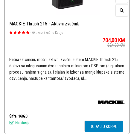
MACKIE Thrash 215 - Aktivni zvučnik
-
Aktivne Zvučne Kutije
704,00
KM
824,00
KM
Petnaestoinčni, moćni aktivni zvučni sistem MACKIE Thrash 215
dolazi sa integrisanim dvokanalnim mikserom i DSP-om (digitalnim
procesuiranjem signala), i sjajan je izbor za manje klupske sisteme
ozvučenja, nastupe kantautora/izvođača, ul...
Šifra: 16020
Na stanju
DODAJ U KORPU