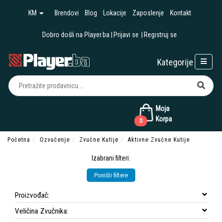
KM
Brendovi
Blog
Lokacije
Zaposlenje
Kontakt
Dobro došli na Player.ba
Prijavi se
Registruj se
Kategorije
Moja
Korpa
0
Početna
Ozvučenje
Zvučne Kutije
Aktivne Zvučne Kutije
Izabrani filteri:
Poništi filtere
Proizvođač:
Veličina Zvučnika: