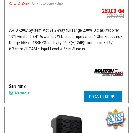
-
Aktivne Zvučne Kutije
263,00
KM
308,00
KM
ARTX-200АSystem Active 2-Way full range 200W D classWoofer
10”Tweeter 1.34”Power 200W D classImpedance 4 OhmFrequency
Range 55Hz - 18KHZSensitivity 96dB(+/-2dB)Connector XLR /
6.35mm / RCAMic Input Level ≤ 25 mVLine in...
Šifra: 1018
Na stanju
DODAJ U KORPU