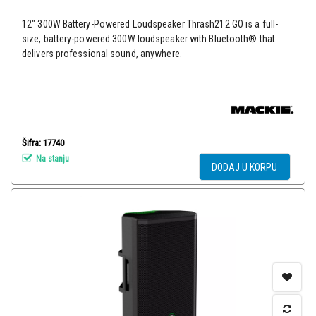
12" 300W Battery-Powered Loudspeaker Thrash212 GO is a full-
size, battery-powered 300W loudspeaker with Bluetooth® that
delivers professional sound, anywhere.
Šifra: 17740
Na stanju
DODAJ U KORPU