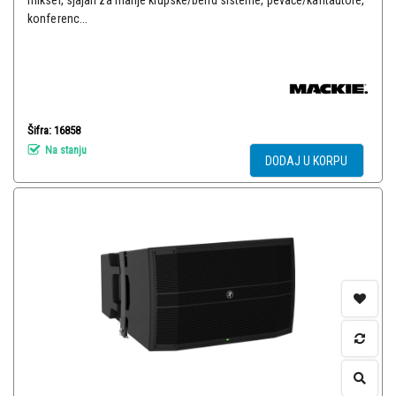
mikser, sjajan za manje klupske/bend sisteme, pevače/kantautore,
konferenc...
Šifra: 16858
Na stanju
DODAJ U KORPU