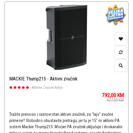
MACKIE Thump215 - Aktivni zvučnik
-
Aktivne Zvučne Kutije
792,00
KM
927,00
KM
Tražite prenosiv i raznovrstan aktivni zvučnik, za "lajv" zvučne
primene? Slobodno obustavite pretragu, jer tu je 15"-ni aktivni PA
sistem Mackie Thump215. Moćan PA zvučnik uključuje i dvokanalni