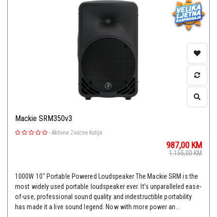
Mackie SRM350v3
-
Aktivne Zvučne Kutije
987,00
KM
1.155,00
KM
1000W 10" Portable Powered Loudspeaker The Mackie SRM is the
most widely used portable loudspeaker ever. It’s unparalleled ease-
of-use, professional sound quality and indestructible portability
has made it a live sound legend. Now with more power an...