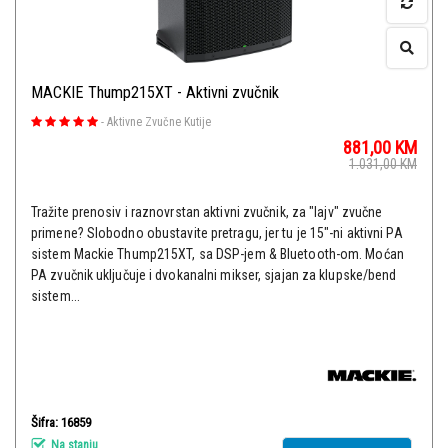
MACKIE Thump215XT - Aktivni zvučnik
-
Aktivne Zvučne Kutije
881,00
KM
1.031,00
KM
Tražite prenosiv i raznovrstan aktivni zvučnik, za "lajv" zvučne
primene? Slobodno obustavite pretragu, jer tu je 15"-ni aktivni PA
sistem Mackie Thump215XT, sa DSP-jem & Bluetooth-om. Moćan
PA zvučnik uključuje i dvokanalni mikser, sjajan za klupske/bend
sistem...
Šifra: 16859
Na stanju