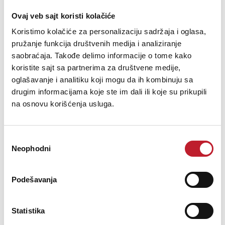
Ovaj veb sajt koristi kolačiće
Koristimo kolačiće za personalizaciju sadržaja i oglasa,
pružanje funkcija društvenih medija i analiziranje
saobraćaja. Takođe delimo informacije o tome kako
koristite sajt sa partnerima za društvene medije,
oglašavanje i analitiku koji mogu da ih kombinuju sa
Neumann M 149 TUBE - Lampaški mikrofoni
drugim informacijama koje ste im dali ili koje su prikupili
-
Lampaški Mikrofoni
na osnovu korišćenja usluga.
0.00
KM
Избор
STATE OF THE ART TUBE MICROPHONEThe M 149 Tube is a modern
Neophodni
сагласности
version of Neumann’s famous M 49 microphone. Like its
predecessor, it uses the classic K47/49 large diaphragm capsule in
an acoustically open headgrille. The M 149 is a universal studio
Podešavanja
microphone w...
Statistika