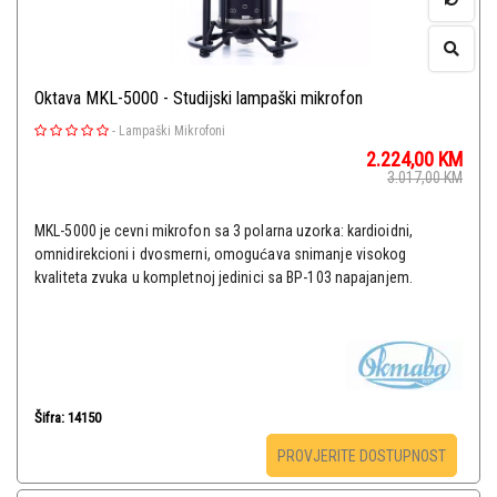
Oktava MKL-5000 - Studijski lampaški mikrofon
-
Lampaški Mikrofoni
2.224,00
KM
3.017,00
KM
MKL-5000 je cevni mikrofon sa 3 polarna uzorka: kardioidni,
omnidirekcioni i dvosmerni, omogućava snimanje visokog
kvaliteta zvuka u kompletnoj jedinici sa BP-103 napajanjem.
Šifra: 14150
PROVJERITE DOSTUPNOST