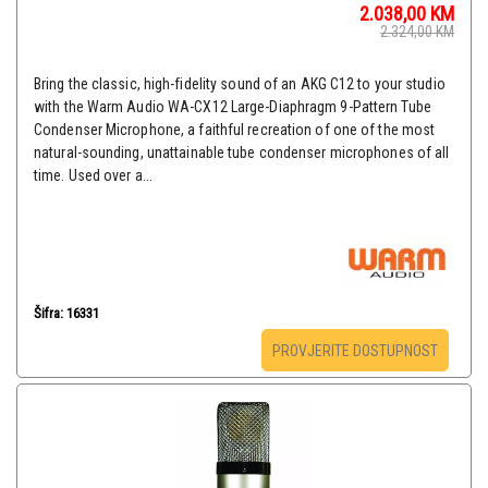
2.038,00
KM
2.324,00
KM
Bring the classic, high-fidelity sound of an AKG C12 to your studio
with the Warm Audio WA-CX12 Large-Diaphragm 9-Pattern Tube
Condenser Microphone, a faithful recreation of one of the most
natural-sounding, unattainable tube condenser microphones of all
time. Used over a...
Šifra: 16331
PROVJERITE DOSTUPNOST