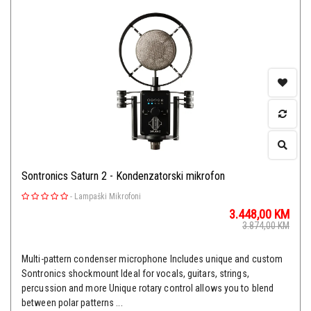
Sontronics Saturn 2 - Kondenzatorski mikrofon
-
Lampaški Mikrofoni
3.448,00
KM
3.874,00
KM
Multi-pattern condenser microphone Includes unique and custom
Sontronics shockmount Ideal for vocals, guitars, strings,
percussion and more Unique rotary control allows you to blend
between polar patterns ...