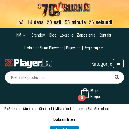
još
14
dana
20
sati
55
minuta
25
sekundi
KM
Brendovi
Blog
Lokacije
Zaposlenje
Kontakt
Dobro došli na Player.ba
Prijavi se
Registruj se
Kategorije
Moja
Korpa
0
Početna
Studio
Studijski Mikrofoni
Lampaški Mikrofoni
Izabrani filteri: