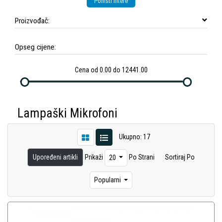
Poništi filtere
Proizvođač:
Opseg cijene:
Cena od 0.00 do 12441.00
Lampaški Mikrofoni
Ukupno: 17
Upoređeni artikli
Prikaži
Po Strani
Sortiraj Po
20
Popularni