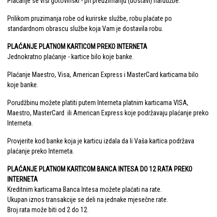
Plaćanje se vrši gotovinski - pri preuzimanju (dostavi) narudžbe.
Prilikom pruzimanja robe od kurirske službe, robu plaćate po
standardnom obrascu službe koja Vam je dostavila robu.
PLAĆANJE PLATNOM KARTICOM PREKO INTERNETA
Jednokratno plaćanje - kartice bilo koje banke.
Plaćanje Maestro, Visa, American Express i MasterCard karticama bilo
koje banke.
Porudžbinu možete platiti putem Interneta platnim karticama VISA,
Maestro, MasterCard ili American Express koje podržavaju plaćanje preko
Interneta.
Provjerite kod banke koja je karticu izdala da li Vaša kartica podržava
plaćanje preko Interneta.
PLAĆANJE PLATNOM KARTICOM BANCA INTESA DO 12 RATA PREKO
INTERNETA
Kreditnim karticama Banca Intesa možete plaćati na rate.
Ukupan iznos transakcije se deli na jednake mjesečne rate.
Broj rata može biti od 2 do 12.