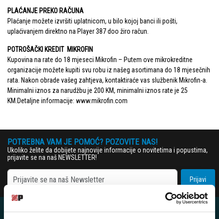
PLAĆANJE PREKO RAČUNA
Plaćanje možete izvršiti uplatnicom, u bilo kojoj banci ili pošti,
uplaćivanjem direktno na Player 387 doo žiro račun.
POTROŠAČKI KREDIT MIKROFIN
Kupovina na rate do 18 mjeseci Mikrofin – Putem ove mikrokreditne
organizacije možete kupiti svu robu iz našeg asortimana do 18 mjesečnih
rata. Nakon obrade vašeg zahtjeva, kontaktiraće vas službenik Mikrofin-a.
Minimalni iznos za narudžbu je 200 KM, minimalni iznos rate je 25
KM.Detaljne informacije:
www.mikrofin.com
POTREBNA VAM JE POMOĆ? POZOVITE NAS!
Ukoliko želite da dobijete najnovije informacije o novitetima i popustima,
prijavite se na naš NEWSLETTER!
Prijavi