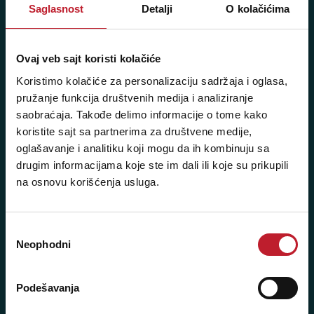
Saglasnost
Detalji
O kolačićima
Player 387 doo
Ovaj veb sajt koristi kolačiće
Šifra djelatnosti: 46.19
Koristimo kolačiće za personalizaciju sadržaja i oglasa,
Posredovanje u trgovini raznovrsnim proizvodima
pružanje funkcija društvenih medija i analiziranje
Matični broj: 11091369
saobraćaja. Takođe delimo informacije o tome kako
PDV: 403444110009
koristite sajt sa partnerima za društvene medije,
oglašavanje i analitiku koji mogu da ih kombinuju sa
JIB: 4403444110009
drugim informacijama koje ste im dali ili koje su prikupili
na osnovu korišćenja usluga.
NAŠE PRODAVNICE
Bijeljina - Njegoševa 16
Избор
Neophodni
сагласности
Telefoni:
+387 55 209 104
Podešavanja
+387 55 209 387