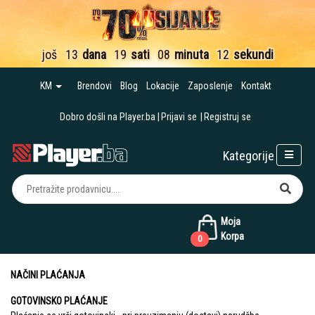
još
13
dana
19
sati
08
minuta
12
sekundi
KM
Brendovi
Blog
Lokacije
Zaposlenje
Kontakt
Dobro došli na Player.ba
Prijavi se
Registruj se
Kategorije
Moja
Korpa
0
NAČINI PLAĆANJA
GOTOVINSKO PLAĆANJE