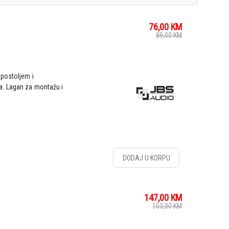
76,00
KM
89,00
KM
 postoljem i
a. Lagan za montažu i
DODAJ U KORPU
147,00
KM
153,00
KM