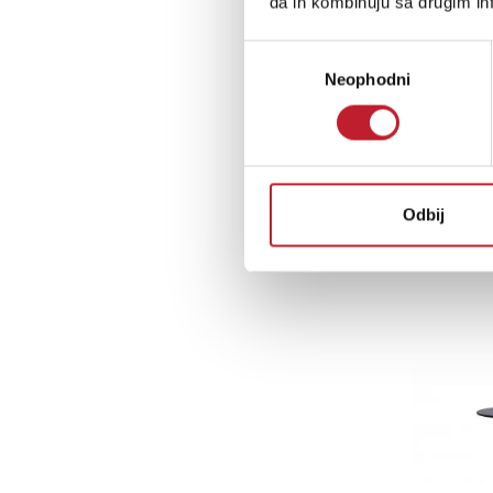
da ih kombinuju sa drugim inf
Избор
Neophodni
сагласности
Odbij