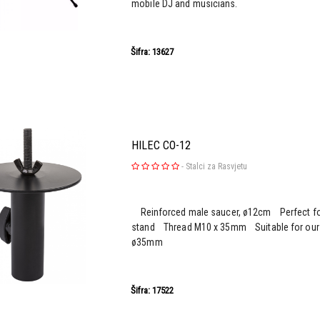
mobile DJ and musicians.
Šifra: 13627
HILEC CO-12
-
Stalci za Rasvjetu
Reinforced male saucer, ø12cm Perfect for 
stand Thread M10 x 35mm Suitable for our s
ø35mm
Šifra: 17522