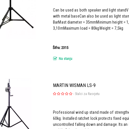
Can be used as both speaker and light standV
with metal baseCan also be used as light stan
BarMast diameter = 35mmMinimum height = 
3,10mMaximum load = 80kgWeight = 7,5kg
Šifra: 2315
Na stanju
MARTIN WISMAN LS-9
-
Stalci za Rasvjetu
Professional wind up stand made of strengthe
60kg. Installed ratchet lock protects fixed eq
uncontrolled falling down and damage. Its an i