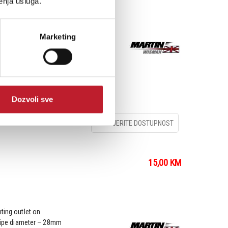
enja usluga.
table lighting stand with
nts ensuring extra
Marketing
g to mount up to 4
l & magnesium base
Dozvoli sve
PROVJERITE DOSTUPNOST
15,00
KM
ting outlet on
l pipe diameter – 28mm