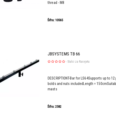
thread - M8
Šifra: 10565
JBSYSTEMS TB 66
-
Stalci za Rasvjetu
DESCRIPTIONT-Bar for LS64Supports up to 12
bolds and nuts includedLength = 150cmSuita
masts
Šifra: 2582