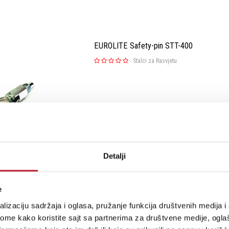
EUROLITE Safety-pin STT-400
-
Stalci za Rasvjetu
Šifra: 18215
Detalji
e
MARTIN WISMAN LSS KIT 100
lizaciju sadržaja i oglasa, pružanje funkcija društvenih medija i 
-
Stalci za Rasvjetu
ome kako koristite sajt sa partnerima za društvene medije, oglaš