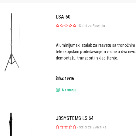
LSA-60
-
Stalci za Rasvjetu
Aluminijumski stalak za rasvetu sa tronožnim
teleskopskim podešavanjem visine u dva nivo
demontažu, transport i skladištenje.
Šifra: 19816
Na stanju
JBSYSTEMS LS 64
-
Stalci za Zvučnike