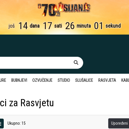
14
17
26
00
još
dana
sati
minuta
sekundi
TURE
BUBNJEVI
OZVUČENJE
STUDIO
SLUŠALICE
RASVJETA
KABL
ci za Rasvjetu
Ukupno: 15
Upoređeni a