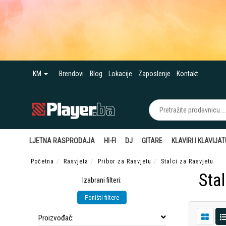
KM
Brendovi
Blog
Lokacije
Zaposlenje
Kontakt
LJETNA RASPRODAJA
HI-FI
DJ
GITARE
KLAVIRI I KLAVIJA
Početna
Rasvjeta
Pribor za Rasvjetu
Stalci za Rasvjetu
Stal
Izabrani filteri:
Poništi filtere
Proizvođač: