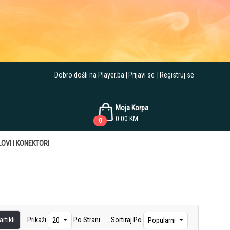
Dobro došli na Player.ba
Prijavi se
Registruj se
Moja Korpa
0.00
KM
0
OVI I KONEKTORI
rtikli
Prikaži
Po Strani
Sortiraj Po
20
Popularni