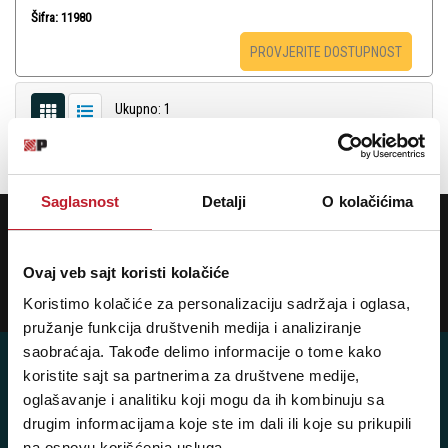
Šifra: 11980
PROVJERITE DOSTUPNOST
Ukupno: 1
«
»
1
Saglasnost
Detalji
O kolačićima
POTREBNA VAM JE POMOĆ? POZOVITE NAS!
Ukoliko želite da dobijete najnovije informacije o novitetima i popustima,
prijavite se na naš NEWSLETTER!
Ovaj veb sajt koristi kolačiće
Prijavi
Koristimo kolačiće za personalizaciju sadržaja i oglasa,
pružanje funkcija društvenih medija i analiziranje
saobraćaja. Takođe delimo informacije o tome kako
koristite sajt sa partnerima za društvene medije,
oglašavanje i analitiku koji mogu da ih kombinuju sa
drugim informacijama koje ste im dali ili koje su prikupili
Player 387 doo
na osnovu korišćenja usluga.