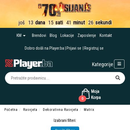
još
13
dana
15
sati
41
minut
26
sekundi
KM
Brendovi
Blog
Lokacije
Zaposlenje
Kontakt
Dobro došli na Player.ba
Prijavi se
Registruj se
Kategorije
Moja
Korpa
0
Početna
Rasvjeta
Dekorativna Rasvjeta
Matrix
Izabrani filteri: