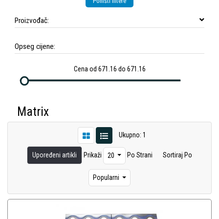
Poništi filtere
Proizvođač:
Opseg cijene:
Cena od 671.16 do 671.16
Matrix
Ukupno: 1
Upoređeni artikli
Prikaži
Po Strani
Sortiraj Po
20
Popularni