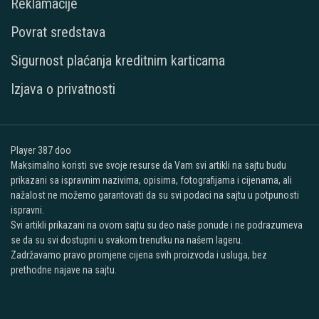
Reklamacije
Povrat sredstava
Sigurnost plaćanja kreditnim karticama
Izjava o privatnosti
Player 387 doo
Maksimalno koristi sve svoje resurse da Vam svi artikli na sajtu budu
prikazani sa ispravnim nazivima, opisima, fotografijama i cijenama, ali
nažalost ne možemo garantovati da su svi podaci na sajtu u potpunosti
ispravni.
Svi artikli prikazani na ovom sajtu su deo naše ponude i ne podrazumeva
se da su svi dostupni u svakom trenutku na našem lageru.
Zadržavamo pravo promjene cijena svih proizvoda i usluga, bez
prethodne najave na sajtu.