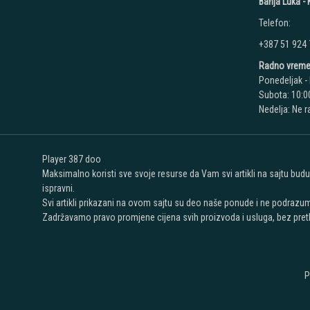
Banja Luka - K
Telefon:
+387 51 924
Radno vreme
Ponedeljak - 
Subota: 10:00
Nedelja: Ne 
Player 387 doo
Maksimalno koristi sve svoje resurse da Vam svi artikli na sajtu bud
ispravni.
Svi artikli prikazani na ovom sajtu su deo naše ponude i ne podrazu
Zadržavamo pravo promjene cijena svih proizvoda i usluga, bez pret
P