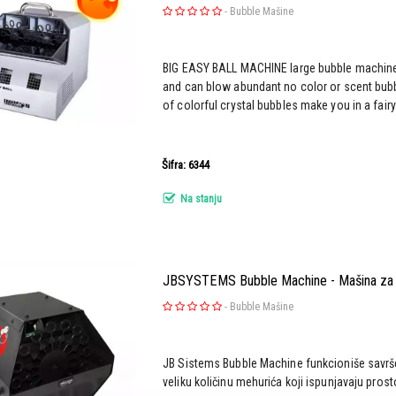
-
Bubble Mašine
BIG EASY BALL MACHINE large bubble machine
and can blow abundant no color or scent bubble
of colorful crystal bubbles make you in a fairy
Šifra: 6344
Na stanju
JBSYSTEMS Bubble Machine - Mašina za 
-
Bubble Mašine
JB Sistems Bubble Machine funkcioniše savrše
veliku količinu mehurića koji ispunjavaju prosto