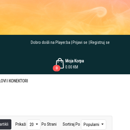
Dobro došli na Player.ba
Prijavi se
Registruj se
Moja Korpa
0.00
KM
0
OVI I KONEKTORI
rtikli
Prikaži
Po Strani
Sortiraj Po
20
Popularni