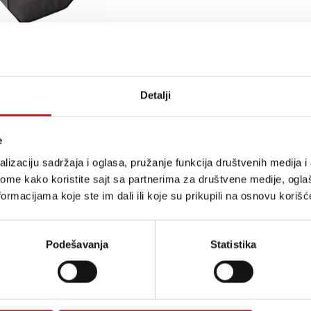
Šifra: 897
Na stanju
Detalji
LITEQUEST ULTRABUBBLE BASIC - Mašina
e
-
Bubble Mašine
lizaciju sadržaja i oglasa, pružanje funkcija društvenih medija i 
ome kako koristite sajt sa partnerima za društvene medije, oglaš
ormacijama koje ste im dali ili koje su prikupili na osnovu korišć
Podešavanja
Statistika
Šifra: 14211