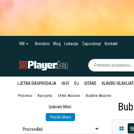
KM
Brendovi
Blog
Lokacije
Zaposlenje
Kontakt
LJETNA RASPRODAJA
HI-FI
DJ
GITARE
KLAVIRI I KLAVIJA
Početna
Rasvjeta
Efekt Mašine
Bubble Mašine
Bub
Izabrani filteri:
Poništi filtere
Proizvođač: