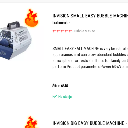
INVISION SMALL EASY BUBBLE MACHINE
balončiće
-
Bubble Mašine
SMALL EASY BALL MACHINE is very beautiful a
appearance, and can blow abundant bubbles a
atmosphere for festivals. It fits for family pa
perform.Product parameters:Power:60wVolta.
Šifra: 6345
Na stanju
INVISION BIG EASY BUBBLE MACHINE - M