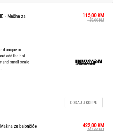
115,00
KM
 - Mašina za
135,00
KM
nd unique in
nd add the hot
rty and small scale
..
DODAJ U KORPU
422,00
KM
ašina za balončiće
494,00
KM