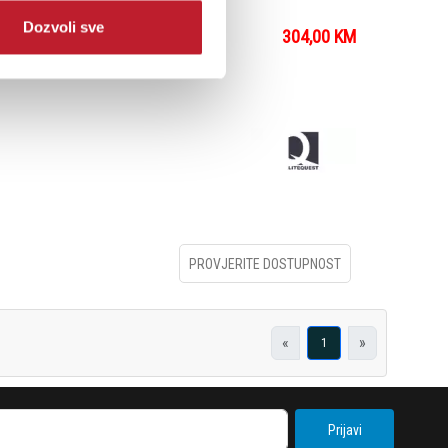
Dozvoli sve
304,00
KM
za balončiće
PROVJERITE DOSTUPNOST
«
»
1
Prijavi