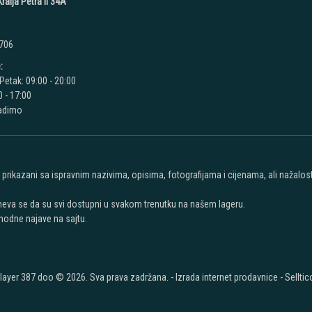
ralja Petra II 34A
 706
:
Petak: 09:00 - 20:00
 - 17:00
radimo
u prikazani sa ispravnim nazivima, opisima, fotografijama i cijenama, ali nažal
meva se da su svi dostupni u svakom trenutku na našem lageru.
hodne najave na sajtu.
layer 387 doo © 2026. Sva prava zadržana. -
Izrada internet prodavnice
-
Selltic