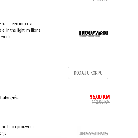
 has been improved,
. In the light, millions
 world.
DODAJ U KORPU
96,00
KM
balončiće
112,00
KM
no tiho i proizvodi
riju.