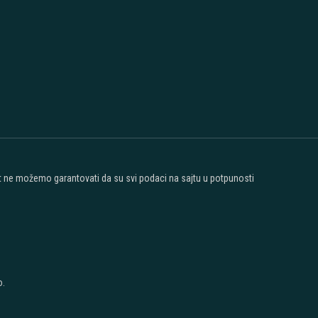
ost ne možemo garantovati da su svi podaci na sajtu u potpunosti
o.