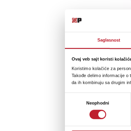
Saglasnost
Ovaj veb sajt koristi kolačić
Koristimo kolačiće za persona
Takođe delimo informacije o t
da ih kombinuju sa drugim inf
Избор
Neophodni
сагласности