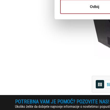
Odbij
POTREBNA VAM JE POMOĆ? POZOVITE NAS!
Ukoliko želite da dobijete najnovije informacije o novitetima i popu