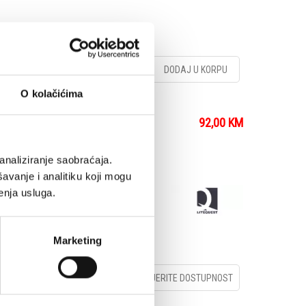
DODAJ U KORPU
O kolačićima
92,00
KM
 za balončiće
analiziranje saobraćaja.
avanje i analitiku koji mogu
enja usluga.
Marketing
PROVJERITE DOSTUPNOST