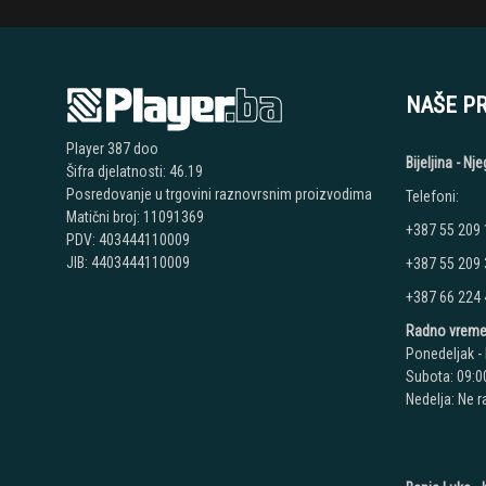
NAŠE P
Player 387 doo
Bijeljina - N
Šifra djelatnosti: 46.19
Posredovanje u trgovini raznovrsnim proizvodima
Telefoni:
Matični broj: 11091369
+387 55 209
PDV: 403444110009
JIB: 4403444110009
+387 55 209
+387 66 224
Radno vreme
Ponedeljak - 
Subota: 09:00
Nedelja: Ne 