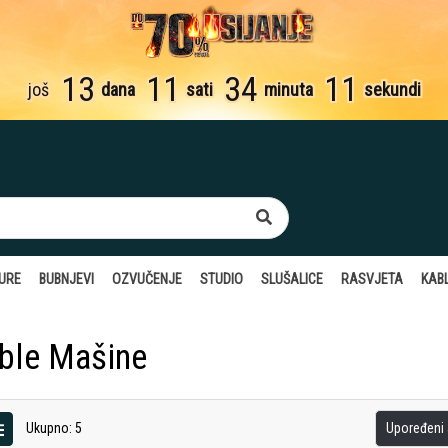
13
11
34
10
još
dana
sati
minuta
sekundi
TURE
BUBNJEVI
OZVUČENJE
STUDIO
SLUŠALICE
RASVJETA
KABL
ble Mašine
Ukupno: 5
Upoređeni a