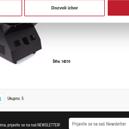
Dozvoli izbor
LITEQUEST ULTRABUBBLE PRO - Mašina 
-
Bubble Mašine
Šifra: 14210
Ukupno: 5
stima, prijavite se na naš NEWSLETTER!