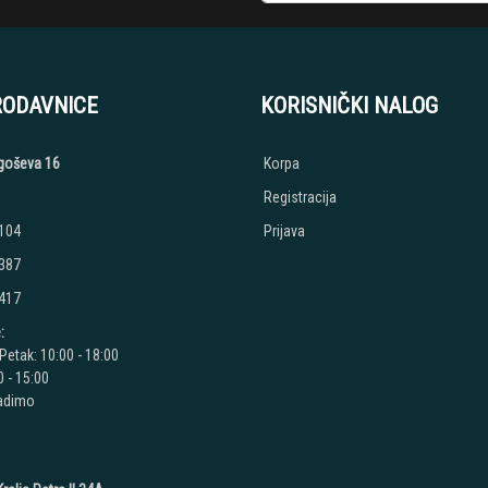
RODAVNICE
KORISNIČKI NALOG
jegoševa 16
Korpa
Registracija
 104
Prijava
 387
 417
:
Petak: 10:00 - 18:00
 - 15:00
radimo