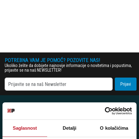
POTREBNA VAM JE POMOĆ? POZOVITE NAS!
Ukoliko želite da dobijete najnovije informacije o novitetima i popustima,
prijavite se na naš NEWSLETTER!
Prijavi
Saglasnost
Detalji
O kolačićima
Player 387 doo