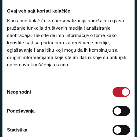
Šifra djelatnosti: 46.19
Posredovanje u trgovini raznovrsnim proizvodima
Ovaj veb sajt koristi kolačiće
Matični broj: 11091369
Koristimo kolačiće za personalizaciju sadržaja i oglasa,
PDV: 403444110009
pružanje funkcija društvenih medija i analiziranje
saobraćaja. Takođe delimo informacije o tome kako
JIB: 4403444110009
koristite sajt sa partnerima za društvene medije,
oglašavanje i analitiku koji mogu da ih kombinuju sa
NAŠE PRODAVNICE
drugim informacijama koje ste im dali ili koje su prikupili
na osnovu korišćenja usluga.
Bijeljina - Njegoševa 16
Telefoni:
Избор
Neophodni
сагласности
+387 55 209 104
+387 55 209 387
Podešavanja
+387 66 224 417
Statistika
Radno vreme: