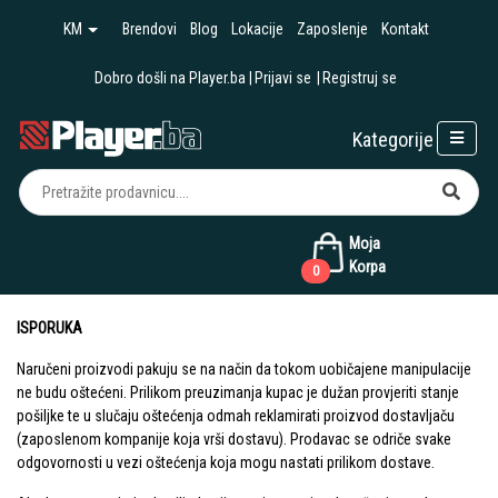
KM
Brendovi
Blog
Lokacije
Zaposlenje
Kontakt
Dobro došli na Player.ba
Prijavi se
Registruj se
Kategorije
Moja
Korpa
0
ISPORUKA
Naručeni proizvodi pakuju se na način da tokom uobičajene manipulacije
ne budu oštećeni. Prilikom preuzimanja kupac je dužan provjeriti stanje
pošiljke te u slučaju oštećenja odmah reklamirati proizvod dostavljaču
(zaposlenom kompanije koja vrši dostavu). Prodavac se odriče svake
odgovornosti u vezi oštećenja koja mogu nastati prilikom dostave.