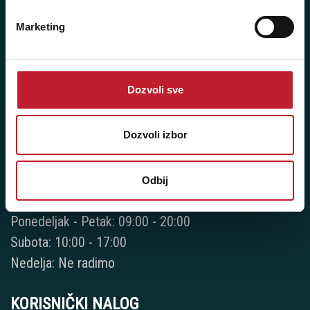
Ponedeljak - Petak: 10:00 - 18:00
Subota: 09:00 - 15:00
Marketing
Nedelja: Ne radimo
Dozvoli sve
Banja Luka - Kralja Petra II 34A
Dozvoli izbor
Telefon:
+387 51 924 706
Odbij
Radno vreme:
Ponedeljak - Petak: 09:00 - 20:00
Subota: 10:00 - 17:00
Nedelja: Ne radimo
KORISNIČKI NALOG