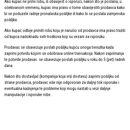
Ako kupac ne primi robu, ili obavijest o isporuci, nakon što je poslana, u
očekivanom vremenu, kupac ima pravo o tome obavijestiti prodavca kako
bi se poduzele radnje pronalaska pošiljke ili kako bi se poslala zamjenska
pošiljka.
Ako kupac odbije primiti robu koju je naručio od prodavca ima pravo tražiti
od kupca nadoknadu svih troškova koji su vezani za isporuku.
Prodavac se obavezuje poslati pošiljku kupcu onoga trenutka kada
zaprimi potvrdu kojom se odobrava online transakcija. Nakon zaprimanja
te potvrde prodavac se obavezuje poslati pošiljku u roku do 5 (pet) radnih
dana.
Nakon što dostavljač (kompanija koja vrši dostavu) zaprimi pošiljku od
strane prodavca, prodavac više nije odgovoran za daljnji tok isporuke i
eventualna kašnjenja te probleme koji mogu nastati u vezi daljnje
manipulacije i isporuke robe.