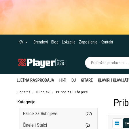
KM
Brendovi
Blog
Lokacije
Zaposlenje
Kontakt
LJETNA RASPRODAJA
HI-FI
DJ
GITARE
KLAVIRI I KLAVIJA
Početna
Bubnjevi
Pribor za Bubnjeve
Pri
Kategorije:
Palice za Bubnjeve
(27)
Činele i Stalci
(2)