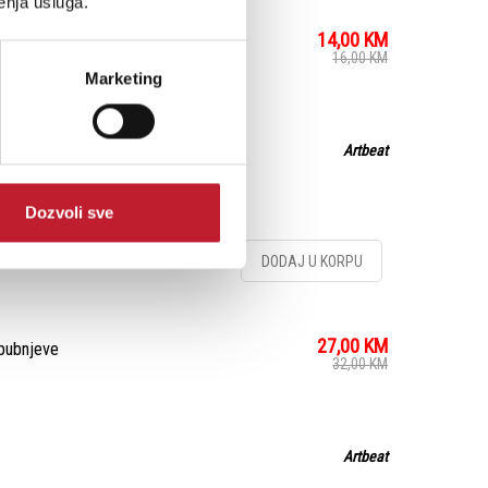
enja usluga.
14,00
KM
za bubnjeve
16,00
KM
Marketing
Artbeat
Dozvoli sve
DODAJ U KORPU
27,00
KM
 bubnjeve
32,00
KM
Artbeat