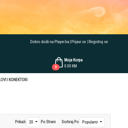
Dobro došli na Player.ba
Prijavi se
Registruj se
Moja Korpa
0.00
KM
0
OVI I KONEKTORI
Prikaži
Po Strani
Sortiraj Po
20
Popularni