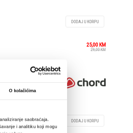
DODAJ U KORPU
25,00
KM
29,00
KM
eat-shrink coated grip
irmer alternative to
O kolačićima
analiziranje saobraćaja.
DODAJ U KORPU
avanje i analitiku koji mogu