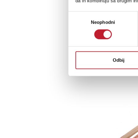
da ih kombinuju sa drugim inf
Избор
Neophodni
сагласности
Odbij