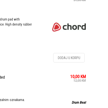
57,00
KM
 drum pad with
ice. High density rubber
DODAJ U KORPU
10,00
KM
ded
12,00
KM
erzalnim oznakama.
Drum Beat