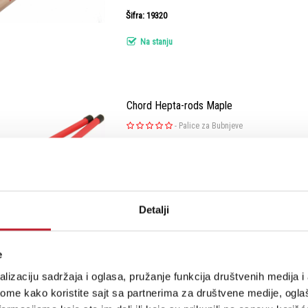
Šifra: 19320
Na stanju
Chord Hepta-rods Maple
-
Palice za Bubnjeve
Hepta-rods Maple Pair Heavy duty rutes with h
and 7 thick maple dowels for a firmer strike. F
regular rutes Solid maple dowels
Detalji
Šifra: 15270
e
Na stanju
lizaciju sadržaja i oglasa, pružanje funkcija društvenih medija i 
ome kako koristite sajt sa partnerima za društvene medije, oglaš