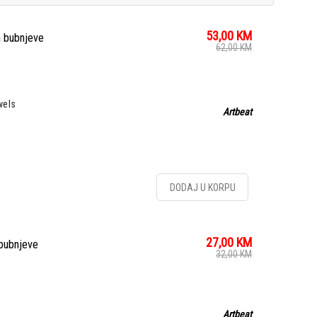
53,00
KM
a bubnjeve
62,00
KM
wels
Artbeat
DODAJ U KORPU
27,00
KM
 bubnjeve
32,00
KM
Artbeat