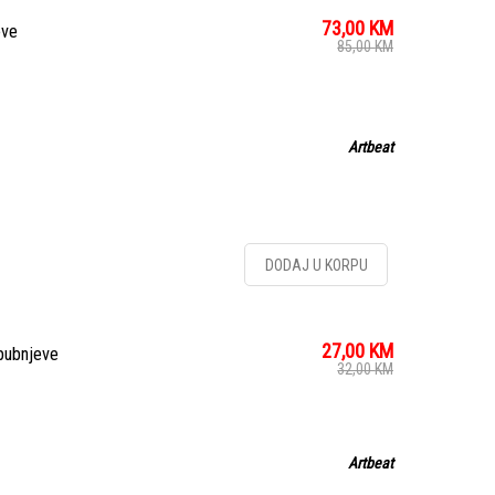
73,00
KM
eve
85,00
KM
Artbeat
DODAJ U KORPU
27,00
KM
 bubnjeve
32,00
KM
Artbeat