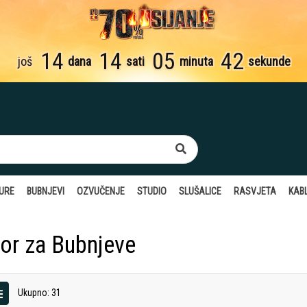
14
14
05
41
još
dana
sati
minuta
sekund
TURE
BUBNJEVI
OZVUČENJE
STUDIO
SLUŠALICE
RASVJETA
KABL
bor za Bubnjeve
Ukupno: 31