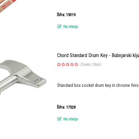
Šifra: 19319
Na stanju
Chord Standard Drum Key - Bubnjarski klj
-
Činele i Stalci
Standard box socket drum key in chrome finis
Šifra: 17528
Na stanju