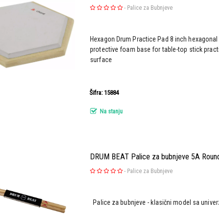
-
Palice za Bubnjeve
Hexagon Drum Practice Pad 8 inch hexagonal
protective foam base for table-top stick pract
surface
Šifra: 15884
Na stanju
DRUM BEAT Palice za bubnjeve 5A Roun
-
Palice za Bubnjeve
Palice za bubnjeve - klasični model sa univ