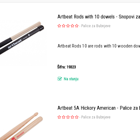
Artbeat Rods with 10 dowels - Snopovi z
-
Palice za Bubnjeve
Artbeat Rods 10 are rods with 10 wooden do
Šifra: 19323
Na stanju
Artbeat 5A Hickory American - Palice za
-
Palice za Bubnjeve