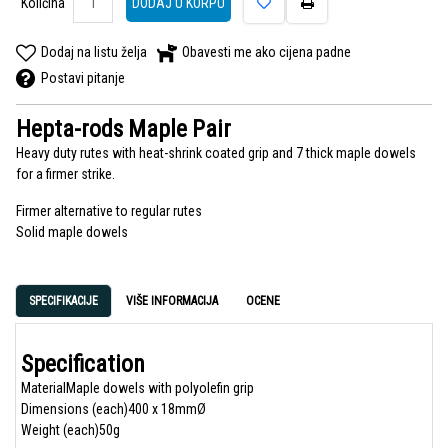
Količina
DODAJ U KORPU
Dodaj na listu želja
Obavesti me ako cijena padne
Postavi pitanje
Hepta-rods Maple Pair
Heavy duty rutes with heat-shrink coated grip and 7 thick maple dowels
for a firmer strike.
Firmer alternative to regular rutes
Solid maple dowels
SPECIFIKACIJE
VIŠE INFORMACIJA
OCENE
Specification
MaterialMaple dowels with polyolefin grip
Dimensions (each)400 x 18mmØ
Weight (each)50g