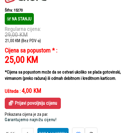
Šifra: 15270
NA STANJU
Regularna cijena:
29,00
KM
21,00
KM
(Bez PDV-a)
Cijena sa popustom * :
25,00
KM
*Cijena sa popustom može da se ostvari ukoliko se plaća gotovinski,
virmanom (preko računa) ili odmah debitnom i kreditnom karticom.
4,00
KM
Ušteda :
Prijavi povoljniju cijenu
Prikazana cijena je za par.
Garantujemo najnižu cijenu!