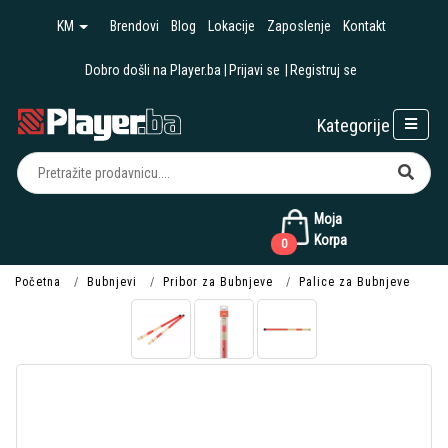
KM
Brendovi
Blog
Lokacije
Zaposlenje
Kontakt
Dobro došli na Player.ba
Prijavi se
Registruj se
Kategorije
Moja
Korpa
0
Početna
Bubnjevi
Pribor za Bubnjeve
Palice za Bubnjeve