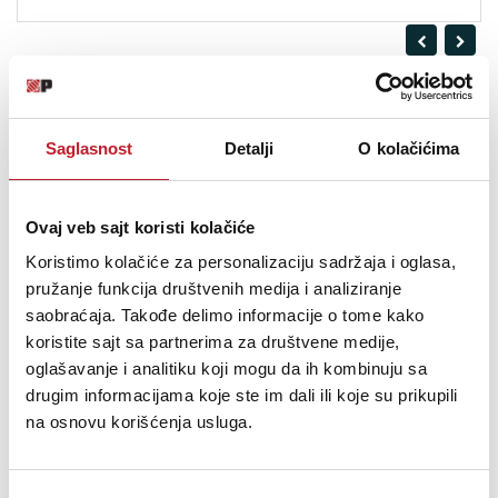
Saglasnost
Detalji
O kolačićima
Ovaj veb sajt koristi kolačiće
Koristimo kolačiće za personalizaciju sadržaja i oglasa,
pružanje funkcija društvenih medija i analiziranje
saobraćaja. Takođe delimo informacije o tome kako
Artbeat 5A Hickory American - Palice za bubnjeve
koristite sajt sa partnerima za društvene medije,
oglašavanje i analitiku koji mogu da ih kombinuju sa
drugim informacijama koje ste im dali ili koje su prikupili
27,00
KM
na osnovu korišćenja usluga.
32,00
KM
DODAJ U KORPU