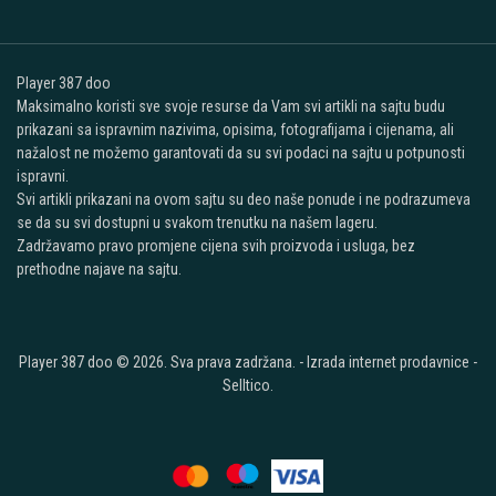
Player 387 doo
Maksimalno koristi sve svoje resurse da Vam svi artikli na sajtu budu
prikazani sa ispravnim nazivima, opisima, fotografijama i cijenama, ali
nažalost ne možemo garantovati da su svi podaci na sajtu u potpunosti
ispravni.
Svi artikli prikazani na ovom sajtu su deo naše ponude i ne podrazumeva
se da su svi dostupni u svakom trenutku na našem lageru.
Zadržavamo pravo promjene cijena svih proizvoda i usluga, bez
prethodne najave na sajtu.
Player 387 doo © 2026. Sva prava zadržana. -
Izrada internet prodavnice
-
Selltico.