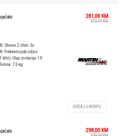
281,00
KM
jačalo
329,00
KM
W; Stereo 2 ohm: 2x
; Frekvencijski odziv:
1 kHz); Ulaz izolacija: 10
ezina: 7.5 kg;
DODAJ U KORPU
298,00
KM
jačalo
349,00
KM