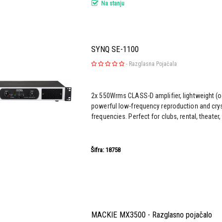
Na stanju
SYNQ SE-1100
-
Razglasna Pojačala
2x 550Wrms CLASS-D amplifier, lightweight (o
powerful low-frequency reproduction and crys
frequencies. Perfect for clubs, rental, theater,
Šifra: 18758
MACKIE MX3500 - Razglasno pojačalo