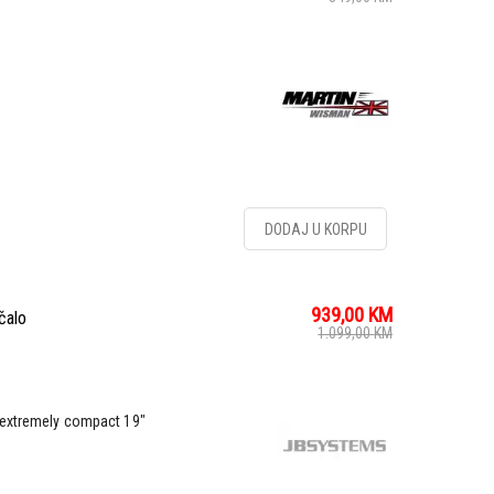
DODAJ U KORPU
939,00
KM
čalo
1.099,00
KM
 extremely compact 19"