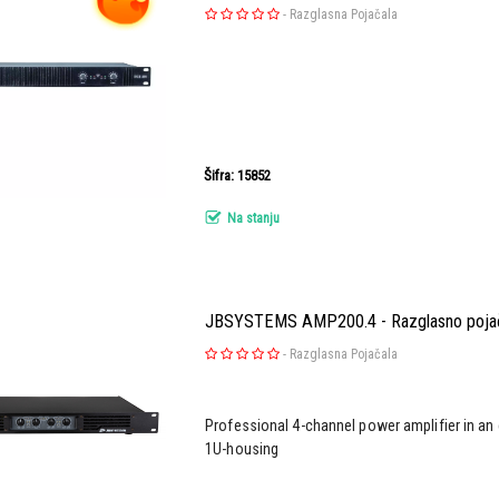
-
Razglasna Pojačala
Šifra: 15852
Na stanju
JBSYSTEMS AMP200.4 - Razglasno poja
-
Razglasna Pojačala
Professional 4-channel power amplifier in an
1U-housing