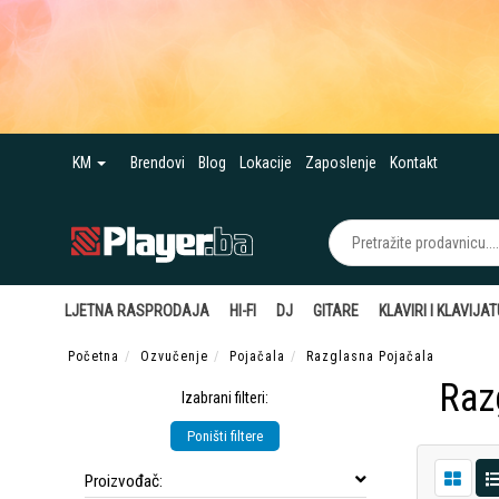
KM
Brendovi
Blog
Lokacije
Zaposlenje
Kontakt
LJETNA RASPRODAJA
HI-FI
DJ
GITARE
KLAVIRI I KLAVIJA
Početna
Ozvučenje
Pojačala
Razglasna Pojačala
Raz
Izabrani filteri:
Poništi filtere
Proizvođač: