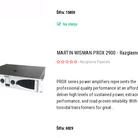
Šifra: 15859
Na stanju
MARTIN WISMAN PROX 2900 - Razglasno
-
Razglasna Pojačala
PROX series power amplifiers represents the s
professional quality performance at an afford
deliver high levels of sustained power, extrao
performance, and road-proven reliability. With
toroidal transformers for great...
Šifra: 6929