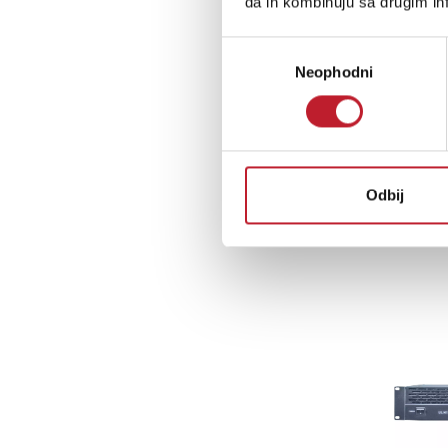
da ih kombinuju sa drugim inf
Избор
Neophodni
сагласности
Odbij