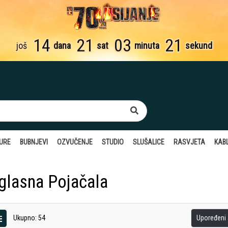
14
21
03
21
još
dana
sat
minuta
sekund
TURE
BUBNJEVI
OZVUČENJE
STUDIO
SLUŠALICE
RASVJETA
KABL
glasna Pojačala
Ukupno: 54
Upoređeni a