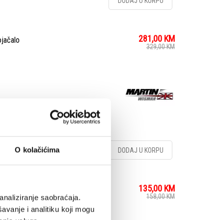
DODAJ U KORPU
281,00
KM
jačalo
329,00
KM
O kolačićima
DODAJ U KORPU
135,00
KM
luetooth-om 2x30W
158,00
KM
analiziranje saobraćaja.
avanje i analitiku koji mogu