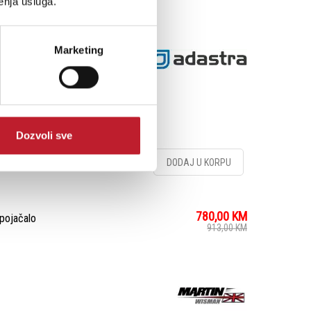
enja usluga.
nd public address in a
 walls and ceilings.
Marketing
efficiently with minimal
igital switch-mode
Dozvoli sve
DODAJ U KORPU
780,00
KM
pojačalo
913,00
KM