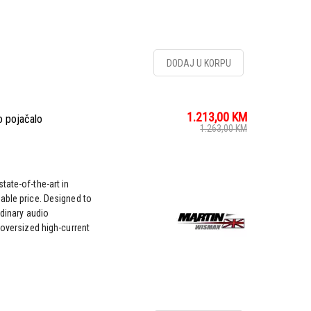
DODAJ U KORPU
1.213,00
KM
 pojačalo
1.263,00
KM
tate-of-the-art in
able price. Designed to
rdinary audio
 oversized high-current