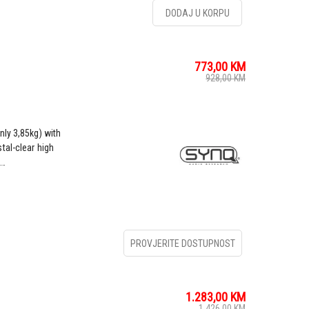
DODAJ U KORPU
773,00
KM
928,00
KM
nly 3,85kg) with
tal-clear high
 …
PROVJERITE DOSTUPNOST
1.283,00
KM
1.426,00
KM