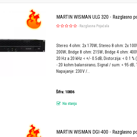
MARTIN WISMAN ULG 320 - Razglasno po
-
Razglasna Pojačala
Stereo 4 ohm: 2x 170W; Stereo 8 ohm: 2x 100
200W; Bridge 8 ohm: 215W; Bridge 4 ohm: 400W
20 Hz a 20 kHz < +/- 0.5dB; Distorzija: < 0.1 % (
- 20 kohm balansirano; Signal / sum: < 95 dB; T
Napajanje: 230V /...
Šifra: 10836
Na stanju
MARTIN WISMAN DGI-400 - Razglasno po