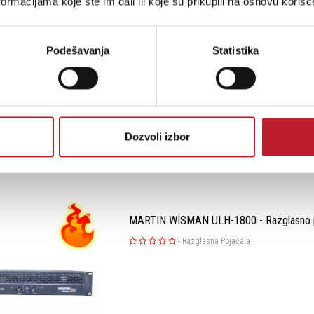
ormacijama koje ste im dali ili koje su prikupili na osnovu korišć
Stereo amplifier units for background music a
minimalist housing for installation into cavity
Podešavanja
Statistika
Class-D amplifier design operates cleanly and 
heat dissipation, combined with an internal d
power section, which en...
Šifra: 18705
Dozvoli izbor
Na stanju
MARTIN WISMAN ULH-1800 - Razglasno 
-
Razglasna Pojačala