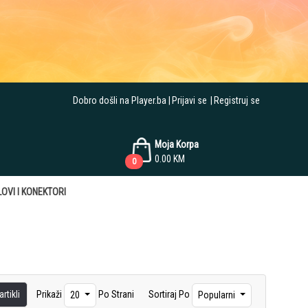
Dobro došli na Player.ba
Prijavi se
Registruj se
Moja Korpa
0.00
KM
0
OVI I KONEKTORI
rtikli
Prikaži
Po Strani
Sortiraj Po
20
Popularni