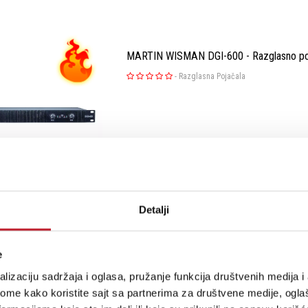
MARTIN WISMAN DGI-600 - Razglasno po
-
Razglasna Pojačala
Šifra: 15853
Na stanju
Detalji
e
Adastra IWA230B Ugradno pojačalo sa B
lizaciju sadržaja i oglasa, pružanje funkcija društvenih medija i 
-
Razglasna Pojačala
ome kako koristite sajt sa partnerima za društvene medije, oglaš