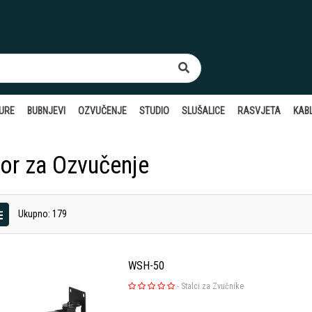
TURE
BUBNJEVI
OZVUČENJE
STUDIO
SLUŠALICE
RASVJETA
KABL
bor za Ozvučenje
Ukupno: 179
WSH-50
-
Stalci za Zvučnike