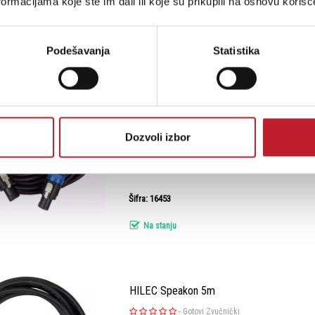
ormacijama koje ste im dali ili koje su prikupili na osnovu korišć
Na stanju
Podešavanja
Statistika
HILEC Speakon 10m
-
Gotovi Zvučnički
Dozvoli izbor
Assembled cable speaker, 2x Pro Lock - 10m
Šifra: 16453
Na stanju
HILEC Speakon 5m
-
Gotovi Zvučnički