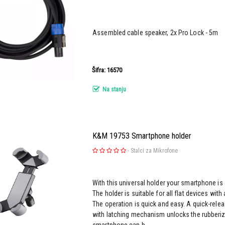
Assembled cable speaker, 2x Pro Lock - 5m
Šifra: 16570
Na stanju
K&M 19753 Smartphone holder
-
Stalci za Mikrofone
With this universal holder your smartphone is
The holder is suitable for all flat devices wit
The operation is quick and easy. A quick-rele
with latching mechanism unlocks the rubberi
smartphone can b...