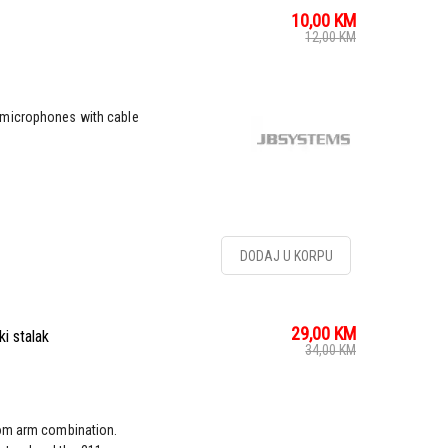
10,00
KM
12,00
KM
 microphones with cable
DODAJ U KORPU
29,00
KM
i stalak
34,00
KM
oom arm combination.