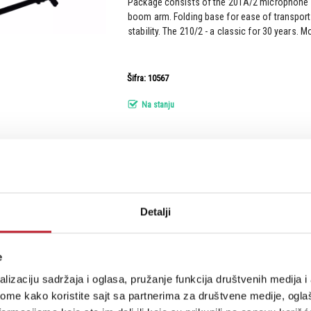
Package consists of the 201A/2 microphone 
boom arm. Folding base for ease of transport
stability. The 210/2 - a classic for 30 years. M
Šifra: 10567
Na stanju
MARTIN WISMAN MS 1 - Stoni mikrofonsk
-
Stalci za Mikrofone
Detalji
A stable conference microphone stand with d
sold without a handle MIC-CL 3/8 “.
e
lizaciju sadržaja i oglasa, pružanje funkcija društvenih medija i 
ome kako koristite sajt sa partnerima za društvene medije, oglaš
Šifra: 13625