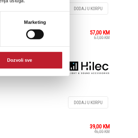
enja usluga.
DODAJ U KORPU
Marketing
57,00
KM
67,00
KM
Dozvoli sve
DODAJ U KORPU
39,00
KM
46,00
KM