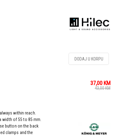
DODAJ U KORPU
37,00
KM
43,00
KM
 always within reach.
h a width of 55 to 85 mm.
ase button on the back
zed clamps and the