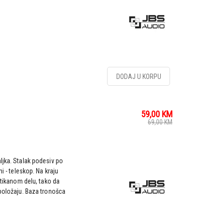
DODAJ U KORPU
59,00
KM
69,00
KM
ljka. Stalak podesiv po
i - teleskop. Na kraju
rtikanom delu, tako da
 položaju. Baza tronošca