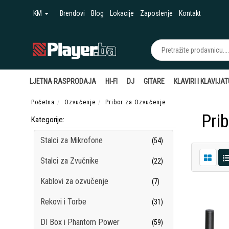
KM
Brendovi
Blog
Lokacije
Zaposlenje
Kontakt
LJETNA RASPRODAJA
HI-FI
DJ
GITARE
KLAVIRI I KLAVIJA
Početna
Ozvučenje
Pribor za Ozvučenje
Pri
Kategorije:
Stalci za Mikrofone
(54)
Stalci za Zvučnike
(22)
Kablovi za ozvučenje
(7)
Rekovi i Torbe
(31)
DI Box i Phantom Power
(59)