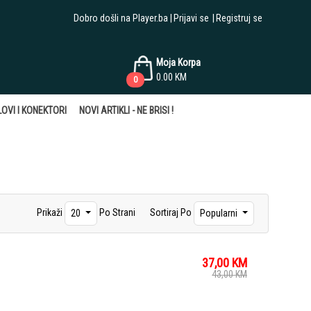
Dobro došli na Player.ba
Prijavi se
Registruj se
Moja Korpa
0.00
KM
0
OVI I KONEKTORI
NOVI ARTIKLI - NE BRISI !
Prikaži
Po Strani
Sortiraj Po
20
Popularni
37,00
KM
43,00
KM