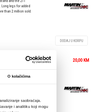
stand and the 211
. Long legs for added
ore than 2 million sold.
DODAJ U KORPU
20,00
KM
i stalak
O kolačićima
etachable legs.Stand is
analiziranje saobraćaja.
avanje i analitiku koji mogu