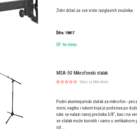
Zidni držač za sve vrste razglasnih zvučnika.
Šifra: 19817
Na stanju
MSA-50 Mikrofonski stalak
-
Stalci za Mikrofone
Podni aluminijumski stalak za mikrofon - peca
visini, nagibu i rukom koja je podesiva po dužin
ruke se nalazi navoj prečnika 5/8", kao i na ve
se stalak može koristiti i samo u vertikalnom
od ...