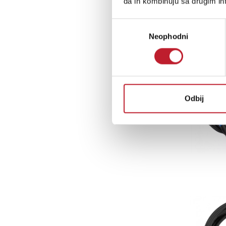
da ih kombinuju sa drugim inf
Избор
Neophodni
сагласности
Odbij