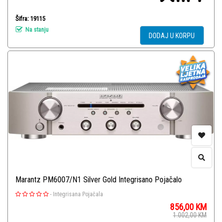
Šifra: 19115
Na stanju
DODAJ U KORPU
Marantz PM6007/N1 Silver Gold Integrisano Pojačalo
-
Integrisana Pojačala
856,00
KM
1.002,00
KM