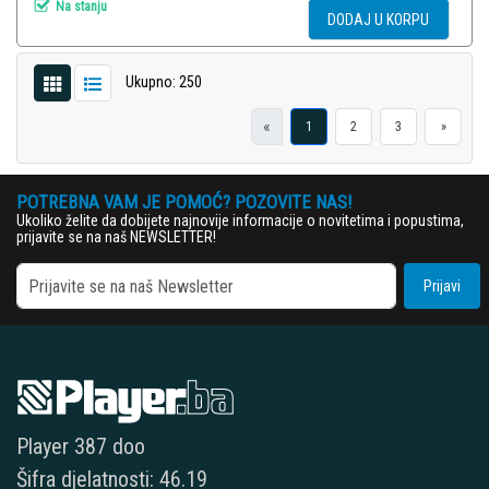
Na stanju
DODAJ U KORPU
Ukupno: 250
«
1
2
3
»
POTREBNA VAM JE POMOĆ? POZOVITE NAS!
Ukoliko želite da dobijete najnovije informacije o novitetima i popustima,
prijavite se na naš NEWSLETTER!
Prijavi
Player 387 doo
Šifra djelatnosti: 46.19