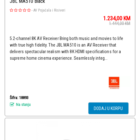
JBL MA510 Black
-
AV Pojačala i Risiveri
1.234,00
KM
1.444,00
KM
5.2-channel 8K AV Receiver Bring both music and movies to life
with true high fidelity. The JBL MA510 is an AV Receiver that
delivers spectacular realism with 8K HDMI specifications for a
supreme home cinema experience. Seamlessly integ...
Šifra: 18893
Na stanju
DODAJ U KORPU