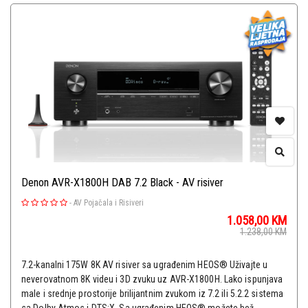
Denon AVR-X1800H DAB 7.2 Black - AV risiver
-
AV Pojačala i Risiveri
1.058,00
KM
1.238,00
KM
7.2-kanalni 175W 8K AV risiver sa ugrađenim HEOS® Uživajte u
neverovatnom 8K videu i 3D zvuku uz AVR-X1800H. Lako ispunjava
male i srednje prostorije brilijantnim zvukom iz 7.2 ili 5.2.2 sistema