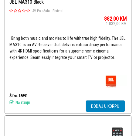
JBL MA310 Black
-
AV Pojačala i Risiveri
882,00
KM
1.032,00
KM
Bring both music and movies to life with true high fidelity. The JBL
MA310 is an AV Receiver that delivers extraordinary performance
with 4K HDMI specifications for a supreme home cinema
experience. Seamlessly integrate your smart TV or projector...
Šifra: 18891
Na stanju
DODAJ U KORPU