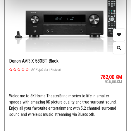
Denon AVR-X 580BT Black
-
AV Pojačala i Risiveri
782,00
KM
915,00
KM
Welcome to 8K Home TheaterBring movies to life in smaller
spaces with amazing 8K picture quality and true surrount sound.
Enjoy all your favourite entertainment with 5.2 channel surround
sound and wireless music streaming via Bluetooth.