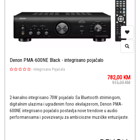
Denon PMA-600NE Black - integrisano pojačalo
-
Integrisana Pojačala
782,00
KM
915,00
KM
2-kanalno integrisano 70W pojačalo Sa Bluetooth strimingom,
digitalnim ulazima i ugrađenim fono ekvilajzerom, Denon PMA-
600NE integrisano pojačalo postavlja nove trendove u audio
performansama i povezivanju za ambiciozne muzičke entuzijaste.