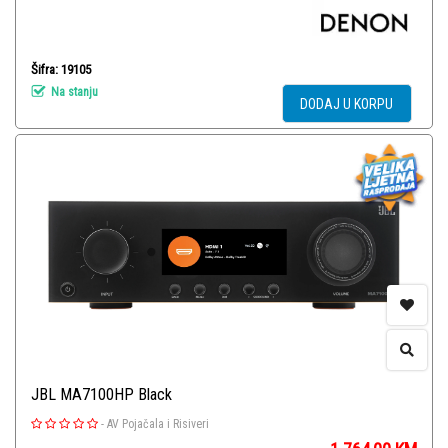
Šifra: 19105
Na stanju
DODAJ U KORPU
JBL MA7100HP Black
-
AV Pojačala i Risiveri