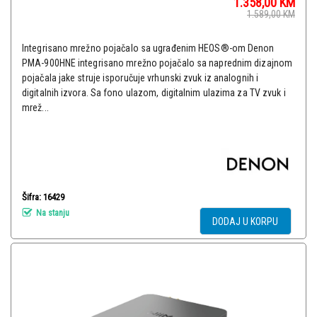
1.358,00
KM
1.589,00
KM
Integrisano mrežno pojačalo sa ugrađenim HEOS®-om Denon
PMA-900HNE integrisano mrežno pojačalo sa naprednim dizajnom
pojačala jake struje isporučuje vrhunski zvuk iz analognih i
digitalnih izvora. Sa fono ulazom, digitalnim ulazima za TV zvuk i
mrež...
Šifra: 16429
Na stanju
DODAJ U KORPU