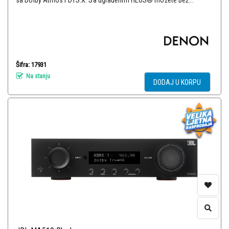
sa Dolby Atmos i DTS:X. Sa ugrađenim HEOS® možete bež...
Šifra: 17931
Na stanju
DODAJ U KORPU