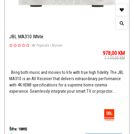
JBL MA310 White
-
AV Pojačala i Risiveri
978,00
KM
1.144,00
KM
Bring both music and movies to life with true high fidelity. The JBL
MA310 is an AV Receiver that delivers extraordinary performance
with 4K HDMI specifications for a supreme home cinema
experience. Seamlessly integrate your smart TV or projector...
Šifra: 18892