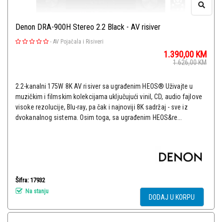
Denon DRA-900H Stereo 2.2 Black - AV risiver
-
AV Pojačala i Risiveri
1.390,00
KM
1.626,00
KM
2.2-kanalni 175W 8K AV risiver sa ugrađenim HEOS® Uživajte u
muzičkim i filmskim kolekcijama uključujući vinil, CD, audio fajlove
visoke rezolucije, Blu-ray, pa čak i najnoviji 8K sadržaj - sve iz
dvokanalnog sistema. Osim toga, sa ugrađenim HEOS&re...
Šifra: 17932
Na stanju
DODAJ U KORPU