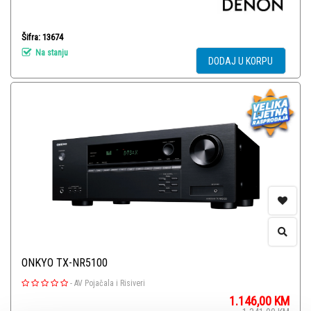
Šifra: 13674
Na stanju
DODAJ U KORPU
ONKYO TX-NR5100
-
AV Pojačala i Risiveri
1.146,00
KM