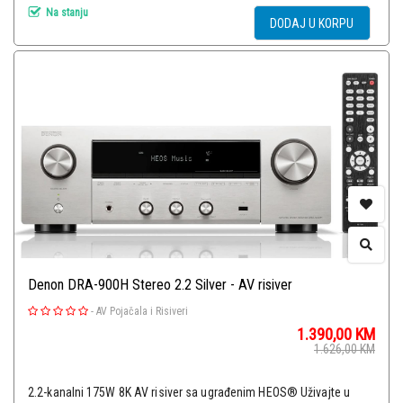
Na stanju
DODAJ U KORPU
Denon DRA-900H Stereo 2.2 Silver - AV risiver
-
AV Pojačala i Risiveri
1.390,00
KM
1.626,00
KM
2.2-kanalni 175W 8K AV risiver sa ugrađenim HEOS® Uživajte u