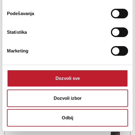
ONKYO TX-8470 Stereo Risiver
Podešavanja
-
AV Pojačala i Risiveri
1.498,00
KM
1.753,00
KM
Statistika
Hi-Fi Network Stereo Receiver Built by and for audiophiles, the
Onkyo TX-8470 Hi-Fi Network Stereo Receiver seamlessly blends
Marketing
exceptional audio fidelity for music lovers with modern
connectivity options for hassle-free home entertainment.
Dozvoli sve
Dozvoli izbor
Šifra: 19495
Na stanju
DODAJ U KORPU
Odbij