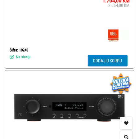
1.764,00
KM
2.064,00
KM
Šifra: 19243
Na stanju
DODAJ U KORPU