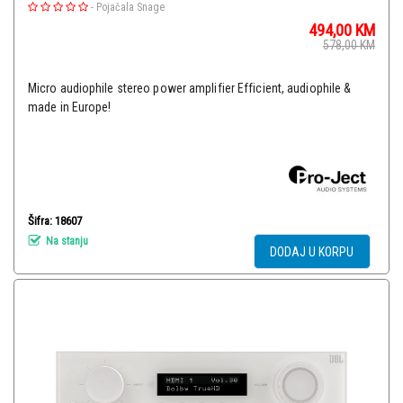
-
Pojačala Snage
494,00
KM
578,00
KM
Micro audiophile stereo power amplifier Efficient, audiophile &
made in Europe!
Šifra: 18607
Na stanju
DODAJ U KORPU