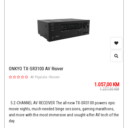
ONKYO TX-SR3100 AV Risiver
-
AV Pojačala i Risiveri
1.057,00
KM
1.237,00
KM
5.2-CHANNEL AV RECEIVER The all-new TX-SR3100 powers epic
movie nights, much-needed binge sessions, gaming marathons,
and more with the most immersive and sought-after AV tech of the
day.