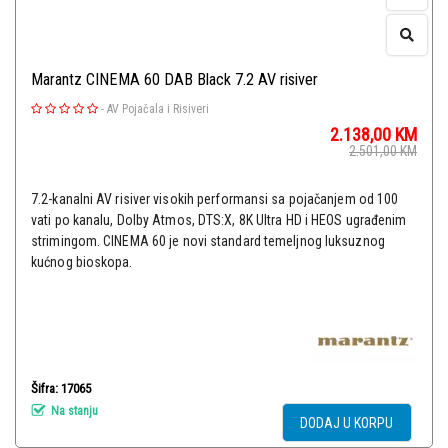
Marantz CINEMA 60 DAB Black 7.2 AV risiver
-
AV Pojačala i Risiveri
2.138,00
KM
2.501,00
KM
7.2-kanalni AV risiver visokih performansi sa pojačanjem od 100
vati po kanalu, Dolby Atmos, DTS:X, 8K Ultra HD i HEOS ugrađenim
strimingom. CINEMA 60 je novi standard temeljnog luksuznog
kućnog bioskopa.
Šifra: 17065
Na stanju
DODAJ U KORPU