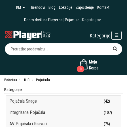
KM
Brendovi
Blog
Lokacije
Zaposlenje
Kontakt
Dobro došli na Player.ba
Prijavi se
Registruj se
Kategorije
Moja
Korpa
0
Početna
Hi-Fi
Pojačala
Kategorije:
Pojačala Snage
(42)
Integrisana Pojačala
(107)
AV Pojačala i Risiveri
(76)