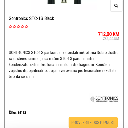
Sontronics STC-1S Black
712,00
KM
753,00
KM
SONTRONICS STC-1S par kondenzatorskih mikrofona Dobro došli u
svet stereo snimanja sa našim STC-1S parom malih
kondenzatorskih mikrofona sa malom dijafragmom. Korišćeni
zajedno ili pojedinačno, daju neverovatno profesionalne rezultate
bilo da se snim...
Šifra: 14113
PROVJERITE DOSTUPNOST