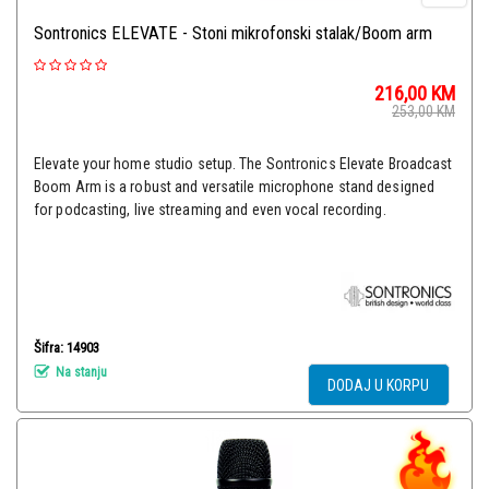
Sontronics ELEVATE - Stoni mikrofonski stalak/Boom arm
216,00
KM
253,00
KM
Elevate your home studio setup. The Sontronics Elevate Broadcast
Boom Arm is a robust and versatile microphone stand designed
for podcasting, live streaming and even vocal recording.
Šifra: 14903
Na stanju
DODAJ U KORPU