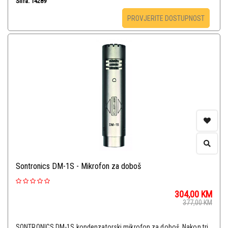
Šifra: 14289
PROVJERITE DOSTUPNOST
Sontronics DM-1S - Mikrofon za doboš
304,00
KM
377,00
KM
SONTRONICS DM-1S kondenzatorski mikrofon za doboš. Nakon tri