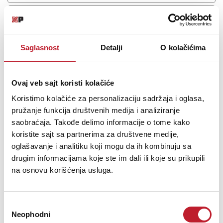
Saglasnost
Detalji
O kolačićima
Ovaj veb sajt koristi kolačiće
Koristimo kolačiće za personalizaciju sadržaja i oglasa,
pružanje funkcija društvenih medija i analiziranje
saobraćaja. Takođe delimo informacije o tome kako
koristite sajt sa partnerima za društvene medije,
Sontronics STC-1S Silver - Studijski mikrofon
oglašavanje i analitiku koji mogu da ih kombinuju sa
drugim informacijama koje ste im dali ili koje su prikupili
712,00
KM
na osnovu korišćenja usluga.
794,00
KM
SONTRONICS STC-1S par kondenzatorskih mikrofona Dobro došli u
Избор
svet stereo snimanja sa našim STC-1S parom malih
Neophodni
kondenzatorskih mikrofona sa malom dijafragmom. Korišćeni
сагласности