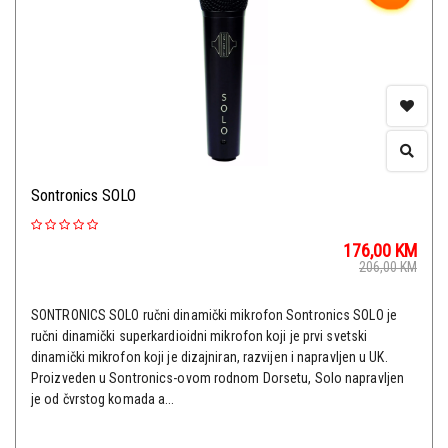
Sontronics SOLO
176,00
KM
206,00
KM
SONTRONICS SOLO ručni dinamički mikrofon Sontronics SOLO je
ručni dinamički superkardioidni mikrofon koji je prvi svetski
dinamički mikrofon koji je dizajniran, razvijen i napravljen u UK.
Proizveden u Sontronics-ovom rodnom Dorsetu, Solo napravljen
je od čvrstog komada a...