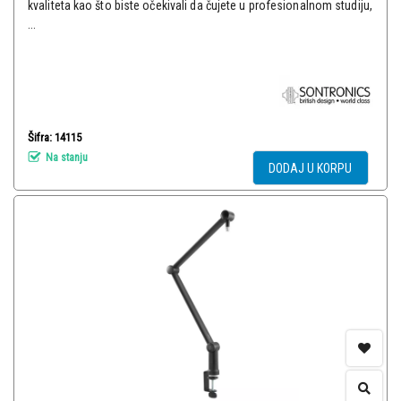
kvaliteta kao što biste očekivali da čujete u profesionalnom studiju,
...
Šifra: 14115
Na stanju
DODAJ U KORPU