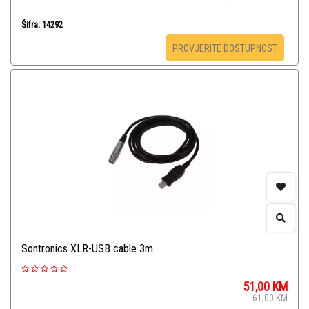
Šifra: 14292
PROVJERITE DOSTUPNOST
Sontronics XLR-USB cable 3m
51,00
KM
61,00
KM