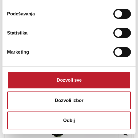
zajedno ili pojedinačno, daju neverovatno profesionalne rezultate
bilo da se snim...
Podešavanja
Statistika
Šifra: 14114
Marketing
PROVJERITE DOSTUPNOST
Dozvoli sve
Dozvoli izbor
Odbij