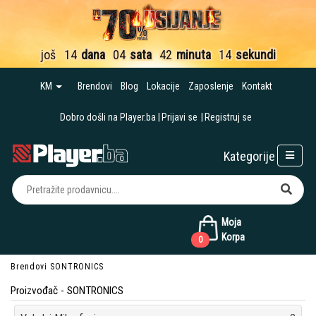
još
14
dana
04
sata
42
minuta
12
sekundi
KM
Brendovi
Blog
Lokacije
Zaposlenje
Kontakt
Dobro došli na Player.ba
Prijavi se
Registruj se
Kategorije
Moja
Korpa
0
Brendovi
SONTRONICS
Proizvođač - SONTRONICS