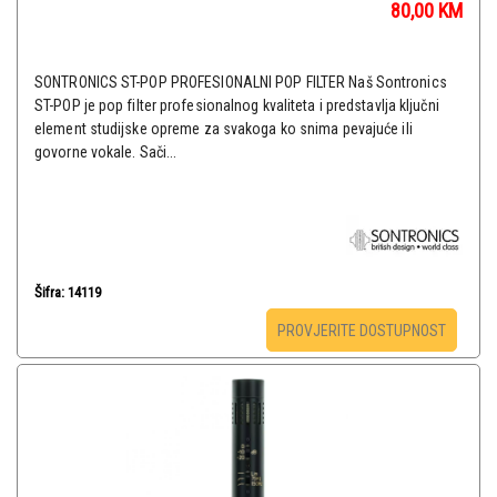
80,00
KM
SONTRONICS ST-POP PROFESIONALNI POP FILTER Naš Sontronics
ST-POP je pop filter profesionalnog kvaliteta i predstavlja ključni
element studijske opreme za svakoga ko snima pevajuće ili
govorne vokale. Sači...
Šifra: 14119
PROVJERITE DOSTUPNOST