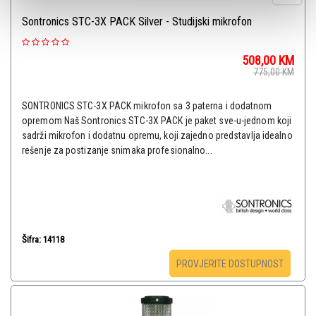
Sontronics STC-3X PACK Silver - Studijski mikrofon
508,00
KM
775,00
KM
SONTRONICS STC-3X PACK mikrofon sa 3 paterna i dodatnom
opremom Naš Sontronics STC-3X PACK je paket sve-u-jednom koji
sadrži mikrofon i dodatnu opremu, koji zajedno predstavlja idealno
rešenje za postizanje snimaka profesionalno...
Šifra: 14118
PROVJERITE DOSTUPNOST