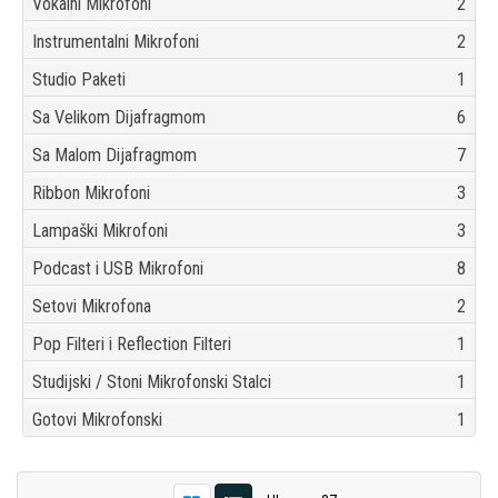
Vokalni Mikrofoni
2
Instrumentalni Mikrofoni
2
Studio Paketi
1
Sa Velikom Dijafragmom
6
Sa Malom Dijafragmom
7
Ribbon Mikrofoni
3
Lampaški Mikrofoni
3
Podcast i USB Mikrofoni
8
Setovi Mikrofona
2
Pop Filteri i Reflection Filteri
1
Studijski / Stoni Mikrofonski Stalci
1
Gotovi Mikrofonski
1