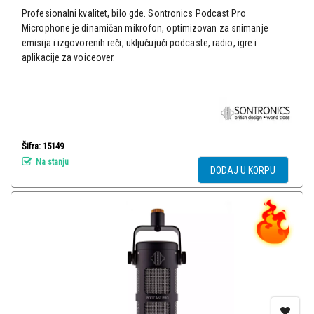
Profesionalni kvalitet, bilo gde. Sontronics Podcast Pro
Microphone je dinamičan mikrofon, optimizovan za snimanje
emisija i izgovorenih reči, uključujući podcaste, radio, igre i
aplikacije za voiceover.
Šifra: 15149
Na stanju
DODAJ U KORPU