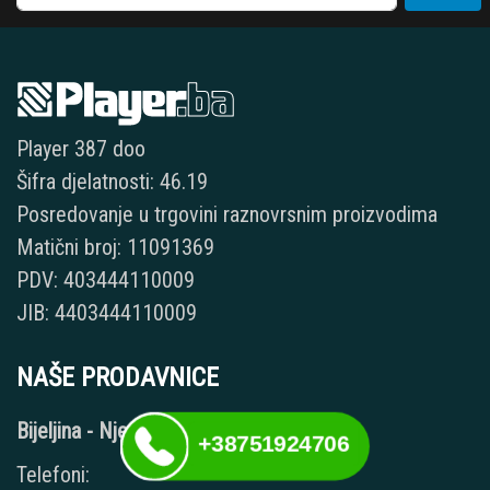
Player 387 doo
Šifra djelatnosti: 46.19
Posredovanje u trgovini raznovrsnim proizvodima
Matični broj: 11091369
PDV: 403444110009
JIB: 4403444110009
NAŠE PRODAVNICE
Bijeljina - Njegoševa 16
+38751924706
Telefoni: