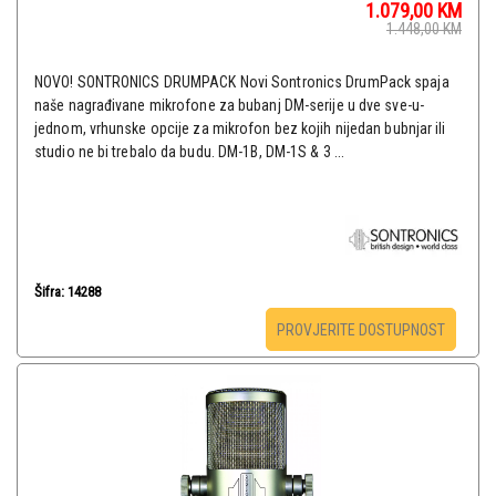
1.079,00
KM
1.448,00
KM
NOVO! SONTRONICS DRUMPACK Novi Sontronics DrumPack spaja
naše nagrađivane mikrofone za bubanj DM-serije u dve sve-u-
jednom, vrhunske opcije za mikrofon bez kojih nijedan bubnjar ili
studio ne bi trebalo da budu. DM-1B, DM-1S & 3 ...
Šifra: 14288
PROVJERITE DOSTUPNOST