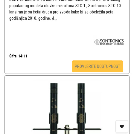
popularnog modela olovke mikrofona STC-1 , Sontronics STC-10
lansiran je sa četiri druga proizvoda kako bi se obeležila peta
godišnjica 2010. godine. &...
Šifra: 14111
PROVJERITE DOSTUPNOST