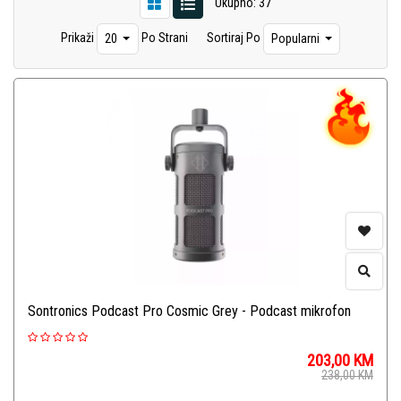
Ukupno: 37
Prikaži
Po Strani
Sortiraj Po
20
Popularni
Sontronics Podcast Pro Cosmic Grey - Podcast mikrofon
203,00
KM
238,00
KM