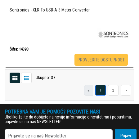
Sontronics - XLR To USB-A 3 Meter Converter
Šifra: 14398
PROVJERITE DOSTUPNOST
Ukupno: 37
«
1
2
»
POTREBNA VAM JE POMOĆ? POZOVITE NAS!
Ukoliko želite da dobijete najnovije informacije o novitetima i popustima,
prijavite se na naš NEWSLETTER!
Prijavi