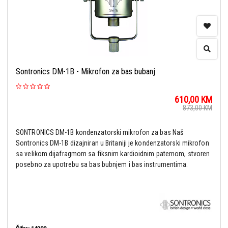
Sontronics DM-1B - Mikrofon za bas bubanj
610,00
KM
873,00
KM
SONTRONICS DM-1B kondenzatorski mikrofon za bas Naš
Sontronics DM-1B dizajniran u Britaniji je kondenzatorski mikrofon
sa velikom dijafragmom sa fiksnim kardioidnim paternom, stvoren
posebno za upotrebu sa bas bubnjem i bas instrumentima.