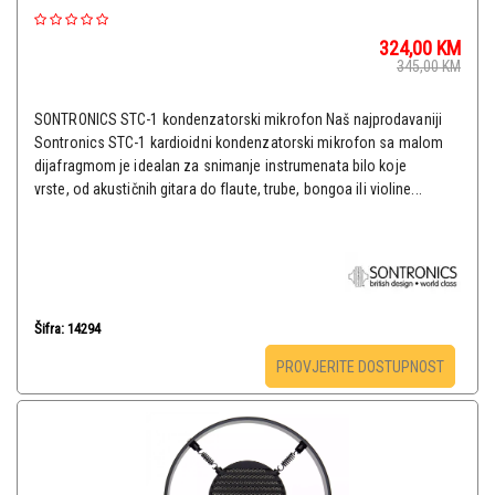
324,00
KM
345,00
KM
SONTRONICS STC-1 kondenzatorski mikrofon Naš najprodavaniji
Sontronics STC-1 kardioidni kondenzatorski mikrofon sa malom
dijafragmom je idealan za snimanje instrumenata bilo koje
vrste, od akustičnih gitara do flaute, trube, bongoa ili violine...
Šifra: 14294
PROVJERITE DOSTUPNOST