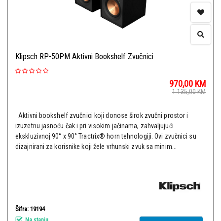
Klipsch RP-50PM Aktivni Bookshelf Zvučnici
970,00
KM
1.135,00
KM
Aktivni bookshelf zvučnici koji donose širok zvučni prostor i
izuzetnu jasnoću čak i pri visokim jačinama, zahvaljujući
ekskluzivnoj 90° x 90° Tractrix® horn tehnologiji. Ovi zvučnici su
dizajnirani za korisnike koji žele vrhunski zvuk sa minim...
Šifra: 19194
Na stanju