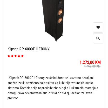
Klipsch RP-6000F II EBONY
1.272,00
KM
1.468,00
KM
Klipsch RP-6000F II Ebony zvučnici donose izuzetno detaljan i
snažan zvuk, savršeno balansiran za ljubitelje vrhunskih audio-
sistema. Kombinacija naprednih tehnologija i luksuznih materijala
omogućava neverovatan audiofilski doživljaj, idealan za svaku
prostor...