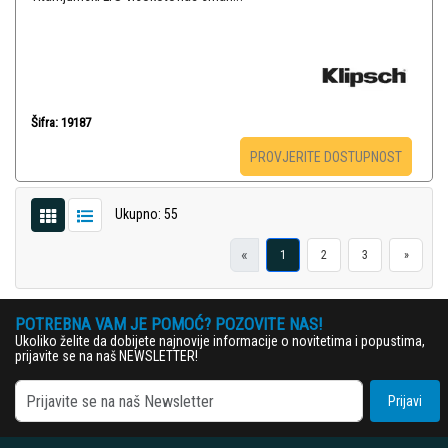
Šifra: 19187
PROVJERITE DOSTUPNOST
Ukupno: 55
«
1
2
3
»
POTREBNA VAM JE POMOĆ? POZOVITE NAS!
Ukoliko želite da dobijete najnovije informacije o novitetima i popustima,
prijavite se na naš NEWSLETTER!
Prijavi