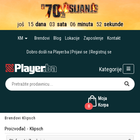
još
15
dana
03
sata
06
minuta
51
sekund
KM
Brendovi
Blog
Lokacije
Zaposlenje
Kontakt
Dobro došli na Player.ba
Prijavi se
Registruj se
Kategorije
Moja
Korpa
0
Brendovi
Klipsch
Proizvođač - Klipsch