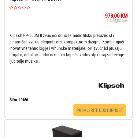
978,00
KM
1.174,00
KM
Klipsch RP-500M II zvučnici donose audiofilsku preciznost i
dinamičan zvuk u elegantnom, kompaktnom dizajnu. Kombinujući
inovativne tehnologije i vrhunske materijale, ovi zvučnici pružaju
bogato, detaljno audio iskustvo koje će zadovoljiti i najzahtevnije
ljubitelje muzike ...
Šifra: 19186
PROVJERITE DOSTUPNOST