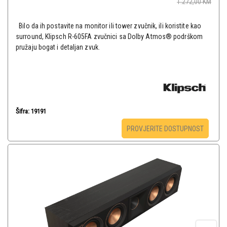
1.272,00
KM
Bilo da ih postavite na monitor ili tower zvučnik, ili koristite kao
surround, Klipsch R-605FA zvučnici sa Dolby Atmos® podrškom
pružaju bogat i detaljan zvuk.
Šifra: 19191
PROVJERITE DOSTUPNOST