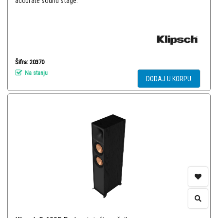
accurate sound stage.
Šifra: 20370
Na stanju
DODAJ U KORPU