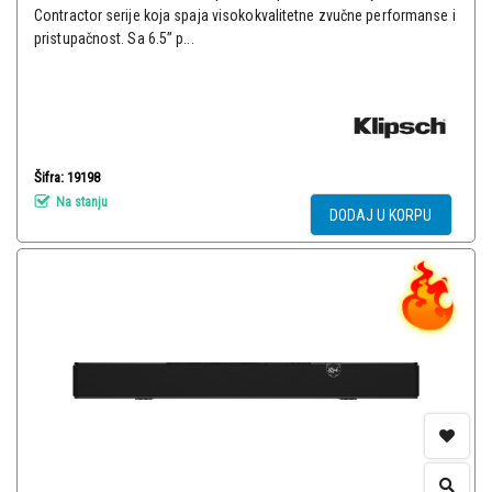
Contractor serije koja spaja visokokvalitetne zvučne performanse i
pristupačnost. Sa 6.5” p...
Šifra: 19198
Na stanju
DODAJ U KORPU