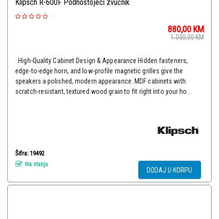
Klipsch R-600F Podnostojeći zvučnik
880,00
KM
1.030,00
KM
High-Quality Cabinet Design & Appearance Hidden fasteners,
edge-to-edge horn, and low-profile magnetic grilles give the
speakers a polished, modern appearance. MDF cabinets with
scratch-resistant, textured wood grain to fit right into your ho...
Šifra: 19492
Na stanju
DODAJ U KORPU