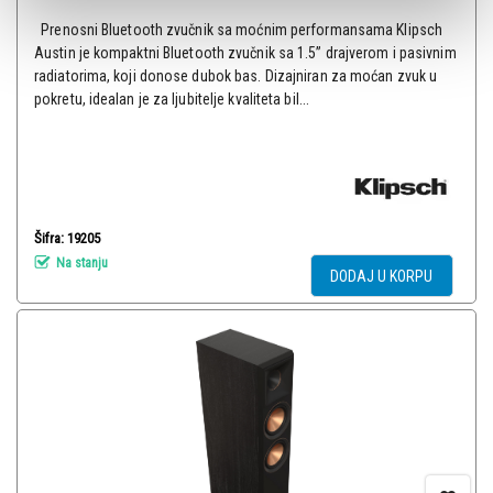
Prenosni Bluetooth zvučnik sa moćnim performansama Klipsch
Austin je kompaktni Bluetooth zvučnik sa 1.5” drajverom i pasivnim
radiatorima, koji donose dubok bas. Dizajniran za moćan zvuk u
pokretu, idealan je za ljubitelje kvaliteta bil...
Šifra: 19205
Na stanju
DODAJ U KORPU