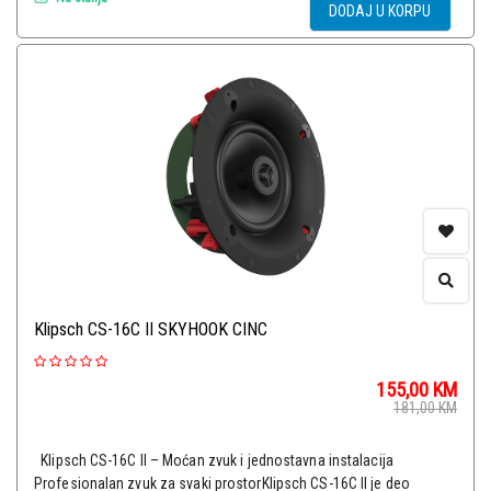
DODAJ U KORPU
Klipsch CS-16C II SKYHOOK CINC
155,00
KM
181,00
KM
Klipsch CS-16C II – Moćan zvuk i jednostavna instalacija
Profesionalan zvuk za svaki prostorKlipsch CS-16C II je deo