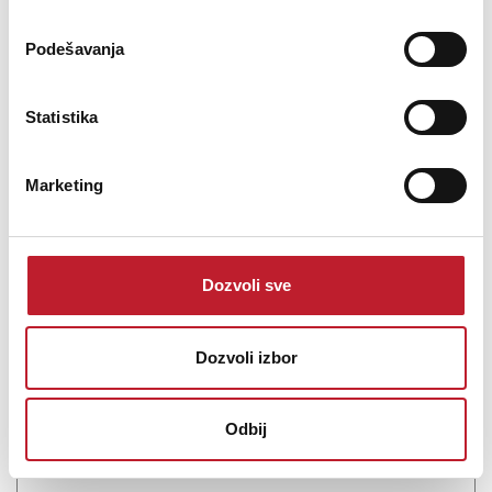
Šifra: 18834
Podešavanja
Na stanju
DODAJ U KORPU
Statistika
Marketing
Dozvoli sve
Dozvoli izbor
Klipsch Austin
Odbij
174,00
KM
204,00
KM