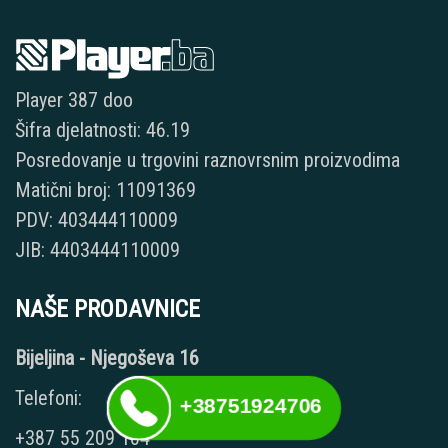
Player 387 doo
Šifra djelatnosti: 46.19
Posredovanje u trgovini raznovrsnim proizvodima
Matični broj: 11091369
PDV: 403444110009
JIB: 4403444110009
NAŠE PRODAVNICE
Bijeljina - Njegoševa 16
Telefoni:
+38751924706
+387 55 209 104