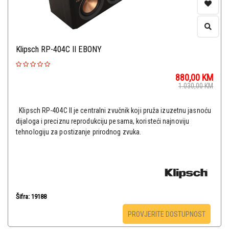
Klipsch RP-404C II EBONY
880,00
KM
1.030,00
KM
Klipsch RP-404C II je centralni zvučnik koji pruža izuzetnu jasnoću
dijaloga i preciznu reprodukciju pesama, koristeći najnoviju
tehnologiju za postizanje prirodnog zvuka.
Šifra: 19188
PROVJERITE DOSTUPNOST