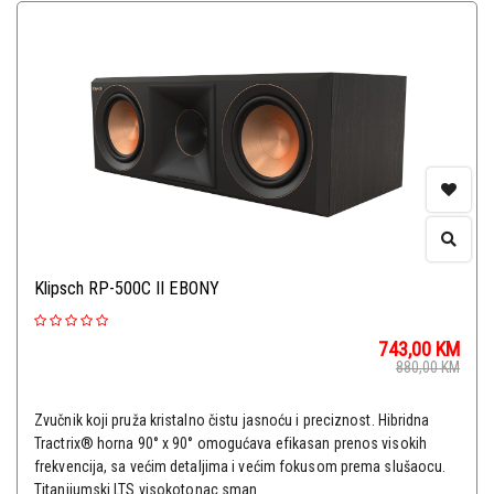
Klipsch RP-500C II EBONY
743,00
KM
880,00
KM
Zvučnik koji pruža kristalno čistu jasnoću i preciznost. Hibridna
Tractrix® horna 90° x 90° omogućava efikasan prenos visokih
frekvencija, sa većim detaljima i većim fokusom prema slušaocu.
Titanijumski LTS visokotonac sman...