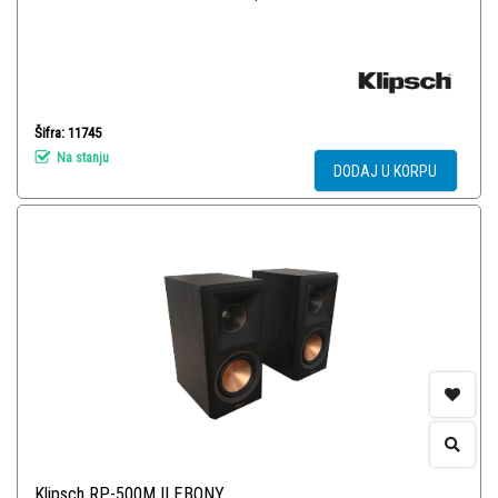
Šifra: 11745
Na stanju
DODAJ U KORPU
Klipsch RP-500M II EBONY