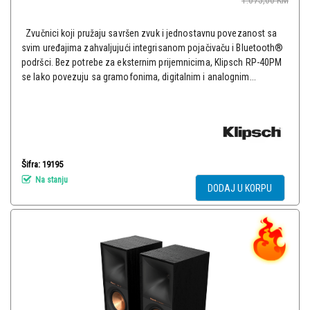
1.075,00
KM
Zvučnici koji pružaju savršen zvuk i jednostavnu povezanost sa
svim uređajima zahvaljujući integrisanom pojačivaču i Bluetooth®
podršci. Bez potrebe za eksternim prijemnicima, Klipsch RP-40PM
se lako povezuju sa gramofonima, digitalnim i analognim...
Šifra: 19195
Na stanju
DODAJ U KORPU