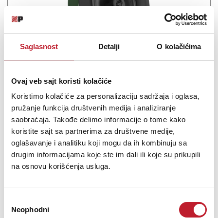
Saglasnost
Detalji
O kolačićima
Klipsch CS-18C SKYHOOK CINCH
Ovaj veb sajt koristi kolačiće
Koristimo kolačiće za personalizaciju sadržaja i oglasa,
214,00
KM
250,00
KM
pružanje funkcija društvenih medija i analiziranje
saobraćaja. Takođe delimo informacije o tome kako
ZA SVE PROSTORE Potpuno nova Klipsch Custom serija donosi
koristite sajt sa partnerima za društvene medije,
prepoznatljivu Klipsch snagu i performanse uz pristupačnu cenu.
oglašavanje i analitiku koji mogu da ih kombinuju sa
Sa 8-inčnim polimernim vuferom i 1-inčnim visokotoncem sa
drugim informacijama koje ste im dali ili koje su prikupili
polimernom kupolom, model CS-18C pruža dinamičan, snažan i
na osnovu korišćenja usluga.
detaljan z...
Избор
Neophodni
сагласности