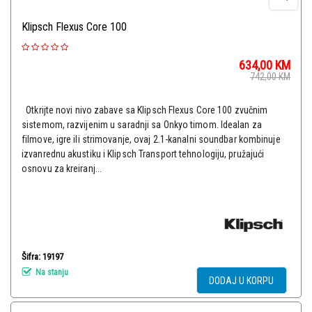
Klipsch Flexus Core 100
634,00
KM
742,00
KM
Otkrijte novi nivo zabave sa Klipsch Flexus Core 100 zvučnim
sistemom, razvijenim u saradnji sa Onkyo timom. Idealan za
filmove, igre ili strimovanje, ovaj 2.1-kanalni soundbar kombinuje
izvanrednu akustiku i Klipsch Transport tehnologiju, pružajući
osnovu za kreiranj...
Šifra: 19197
Na stanju
DODAJ U KORPU