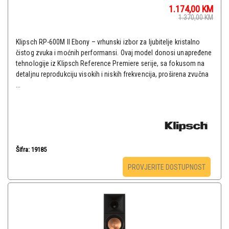
1.174,00
KM
1.370,00
KM
Klipsch RP-600M II Ebony – vrhunski izbor za ljubitelje kristalno
čistog zvuka i moćnih performansi. Ovaj model donosi unapređene
tehnologije iz Klipsch Reference Premiere serije, sa fokusom na
detaljnu reprodukciju visokih i niskih frekvencija, proširena zvučna
...
Šifra: 19185
PROVJERITE DOSTUPNOST