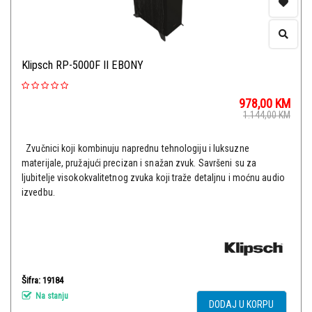
Klipsch RP-5000F II EBONY
978,00
KM
1.144,00
KM
Zvučnici koji kombinuju naprednu tehnologiju i luksuzne
materijale, pružajući precizan i snažan zvuk. Savršeni su za
ljubitelje visokokvalitetnog zvuka koji traže detaljnu i moćnu audio
izvedbu.
Šifra: 19184
Na stanju
DODAJ U KORPU