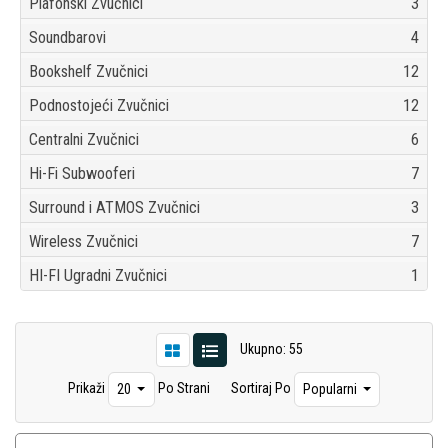
Plafonski Zvučnici
3
Soundbarovi
4
Bookshelf Zvučnici
12
Podnostojeći Zvučnici
12
Centralni Zvučnici
6
Hi-Fi Subwooferi
7
Surround i ATMOS Zvučnici
3
Wireless Zvučnici
7
HI-FI Ugradni Zvučnici
1
Ukupno: 55
Prikaži
Po Strani
Sortiraj Po
20
Popularni