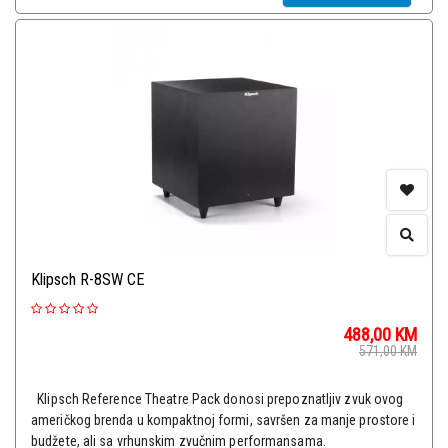
Klipsch R-8SW CE
488,00
KM
571,00
KM
Klipsch Reference Theatre Pack donosi prepoznatljiv zvuk ovog
američkog brenda u kompaktnoj formi, savršen za manje prostore i
budžete, ali sa vrhunskim zvučnim performansama.