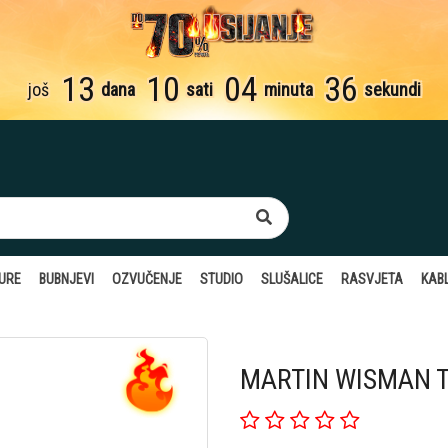
13
10
04
36
još
dana
sati
minuta
sekundi
TURE
BUBNJEVI
OZVUČENJE
STUDIO
SLUŠALICE
RASVJETA
KABL
MARTIN WISMAN TP