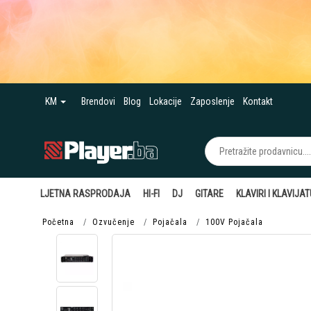
KM
Brendovi
Blog
Lokacije
Zaposlenje
Kontakt
LJETNA RASPRODAJA
HI-FI
DJ
GITARE
KLAVIRI I KLAVIJA
Početna
Ozvučenje
Pojačala
100V Pojačala