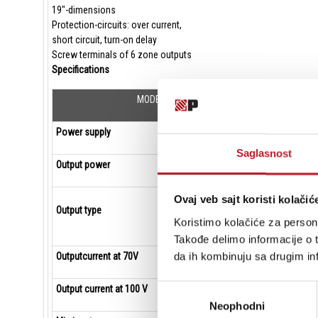
19"-dimensions
Protection-circuits: over current,
short circuit, turn-on delay
Screw terminals of 6 zone outputs
Specifications
MODEL
TPU-3060
Power supply
AC110V~ 60 H
Saglasnost
Output power
60W RMS
70 V, 100 V
Ovaj veb sajt koristi kolačić
Output type
Koristimo kolačiće za persona
or 4-16
Takođe delimo informacije o t
da ih kombinuju sa drugim inf
Outputcurrent at 70V
0.9A
Избор
Output current at 100 V
0.6A
Neophodni
сагласности