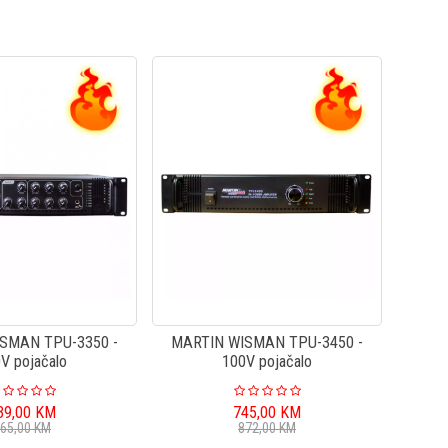
SMAN TPU-3350 -
MARTIN WISMAN TPU-3450 -
V pojačalo
100V pojačalo
39,00
KM
745,00
KM
65,00
KM
872,00
KM