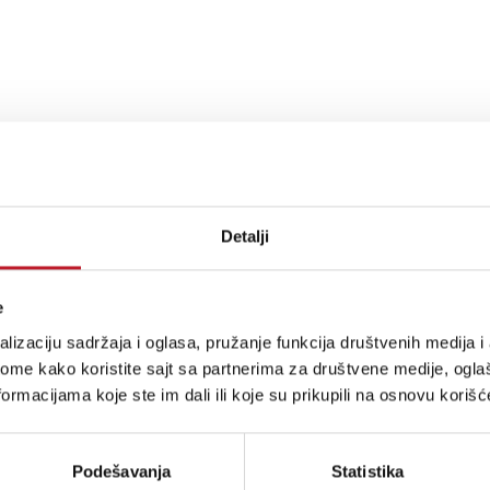
TPU-3120
TPU-3180 Z6
z
AC110V~ 60 Hz
AC110V~ 60 Hz
Detalji
120W RMS
180 W RMS
70 V, 100 V
70 V, 100 V
e
lizaciju sadržaja i oglasa, pružanje funkcija društvenih medija i 
or 4-16
or 4-16
ome kako koristite sajt sa partnerima za društvene medije, oglaš
ormacijama koje ste im dali ili koje su prikupili na osnovu korišć
1.4A
2.5 A
1.0A
1.8 A
Podešavanja
Statistika