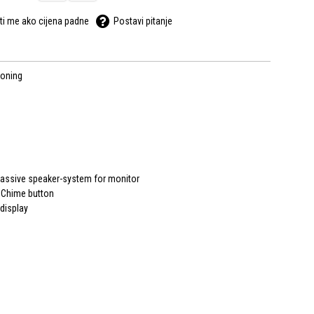
ti me ako cijena padne
Postavi pitanje
zoning
passive speaker-system for monitor
, Chime button
display