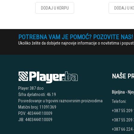
DODAJ U KORPU
DODAJ U K
POTREBNA VAM JE POMOĆ? POZOVITE NAS!
Ukoliko želite da dobijete najnovije informacije o novitetima i popu
NAŠE P
Player 387 doo
Bijeljina - N
Šifra djelatnosti: 46.19
Posredovanje u trgovini raznovrsnim proizvodima
Telefoni:
Matični broj: 11091369
+387 55 209
PDV: 403444110009
JIB: 4403444110009
+387 55 209
+387 66 224