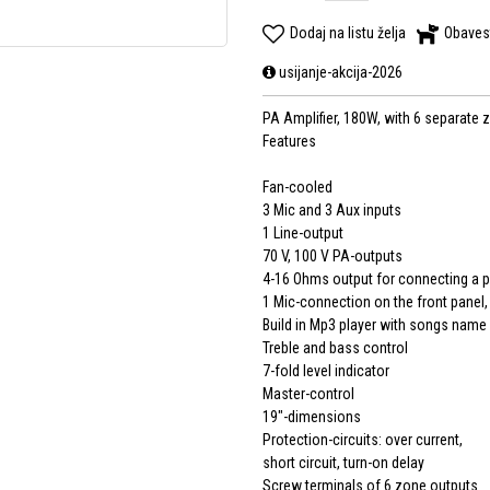
Dodaj na listu želja
Obaves
usijanje-akcija-2026
PA Amplifier, 180W, with 6 separate 
Features
Fan-cooled
3 Mic and 3 Aux inputs
1 Line-output
70 V, 100 V PA-outputs
4-16 Ohms output for connecting a 
1 Mic-connection on the front panel
Build in Mp3 player with songs name 
Treble and bass control
7-fold level indicator
Master-control
19"-dimensions
Protection-circuits: over current,
short circuit, turn-on delay
Screw terminals of 6 zone outputs