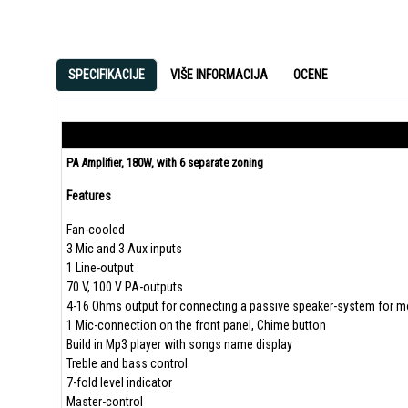
SPECIFIKACIJE
VIŠE INFORMACIJA
OCENE
PA Amplifier, 180W, with 6 separate zoning
Features
Fan-cooled
3 Mic and 3 Aux inputs
1 Line-output
70 V, 100 V PA-outputs
4-16 Ohms output for connecting a passive speaker-system for m
1 Mic-connection on the front panel, Chime button
Build in Mp3 player with songs name display
Treble and bass control
7-fold level indicator
Master-control