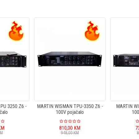
U 3250 Z6 -
MARTIN WISMAN TPU-3350 Z6 -
MARTIN WI
čalo
100V pojačalo
100
KM
810,00
KM
7
KM
948,00
KM
8