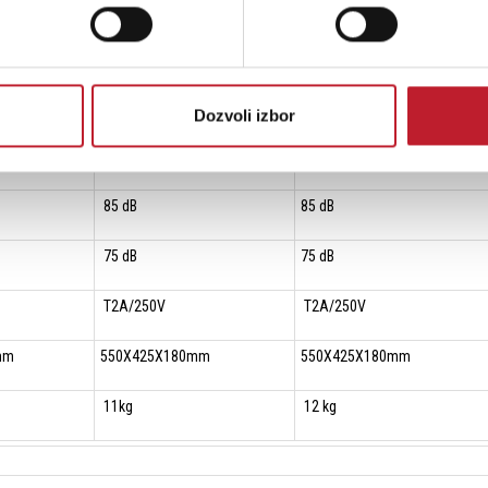
5 mV, 600 Ohms
5 mV, 600 Ohms
hms
300 mV, 10 kOhms
300 mV, 10 kOhms
80 Hz - 16 kHz
80 Hz - 16 kHz
Dozvoli izbor
0.5 % (1 kHz)
0.5 % (1 kHz)
85 dB
85 dB
75 dB
75 dB
T2A/250V
T2A/250V
mm
550X425X180mm
550X425X180mm
11kg
12 kg