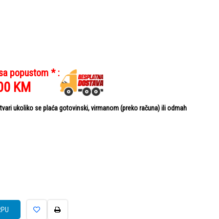
 sa popustom * :
00
KM
ari ukoliko se plaća gotovinski, virmanom (preko računa) ili odmah
RPU