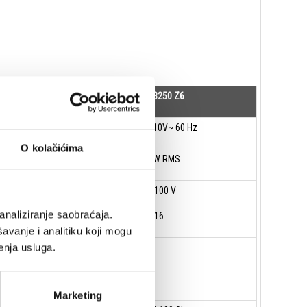
TPU-3250
TPU-3250 Z6
AC110V~ 60 Hz
AC110V~ 60 Hz
O kolačićima
250 W RMS
350 W RMS
70 V, 100 V
70 V, 100 V
analiziranje saobraćaja.
or 4-16
or 4-16
avanje i analitiku koji mogu
enja usluga.
3.6 A
5.0A
2.5 A
3.5A
Marketing