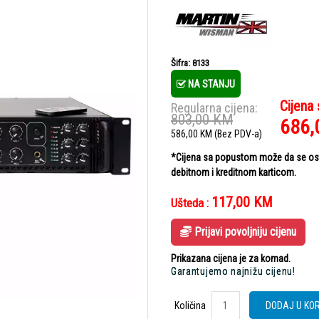
Šifra: 8133
NA STANJU
Cijena
Regularna cijena:
803,00
KM
686,
586,00
KM
(Bez PDV-a)
*Cijena sa popustom može da se ostv
debitnom i kreditnom karticom.
117,00
KM
Ušteda :
Prijavi povoljniju cijenu
Prikazana cijena je za komad.
Garantujemo najnižu cijenu!
Količina
DODAJ U KO