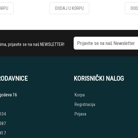
ORPU
DODAJ U KORPU
DOD
stima, prijavite se na naš NEWSLETTER!
RODAVNICE
KORISNIČKI NALOG
jegoševa 16
Korpa
Registracija
 104
Prijava
 387
 417