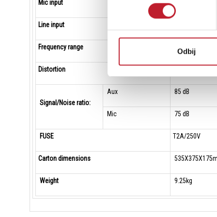
Mic input
5 mV, 600 Ohms
Line input
300 mV, 10 kO
Frequency range
80 Hz - 16 kHz
Odbij
Distortion
0.5 % (1 kHz)
Aux
85 dB
Signal/Noise ratio:
Mic
75 dB
FUSE
T2A/250V
Carton dimensions
535X375X175
Weight
9.25kg