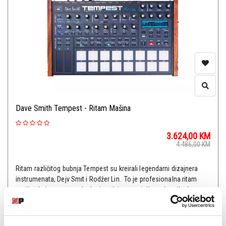
Dave Smith Tempest - Ritam Mašina
3.624,00
KM
4.486,00
KM
Ritam različitog bubnja Tempest su kreirali legendarni dizajnera
instrumenata, Dejv Smit i Rodžer Lin. To je profesionalna ritam
mašina koja stvara zvuke koristeći šest moćnih analognih glasova
za sintezu, a koristi i inovativni operativni sis...