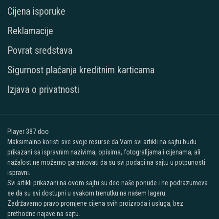
Cijena isporuke
Reklamacije
Povrat sredstava
Sigurnost plaćanja kreditnim karticama
Izjava o privatnosti
Player 387 doo
Maksimalno koristi sve svoje resurse da Vam svi artikli na sajtu budu
prikazani sa ispravnim nazivima, opisima, fotografijama i cijenama, ali
nažalost ne možemo garantovati da su svi podaci na sajtu u potpunosti
ispravni.
Svi artikli prikazani na ovom sajtu su deo naše ponude i ne podrazumeva
se da su svi dostupni u svakom trenutku na našem lageru.
Zadržavamo pravo promjene cijena svih proizvoda i usluga, bez
prethodne najave na sajtu.