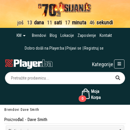
još
13
dana
11
sati
17
minuta
46
sekundi
KM
Brendovi
Blog
Lokacije
Zaposlenje
Kontakt
Dobro došli na Player.ba
Prijavi se
Registruj se
Kategorije
Moja
Korpa
0
Brendovi
Dave Smith
Proizvođač - Dave Smith