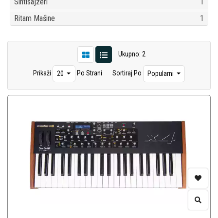
Sintisajzeri
1
Ritam Mašine
1
Ukupno: 2
Prikaži
Po Strani
Sortiraj Po
20
Popularni