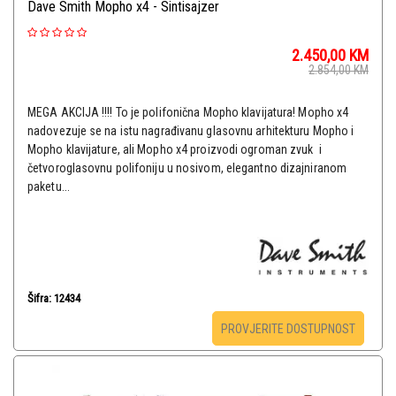
Dave Smith Mopho x4 - Sintisajzer
2.450,00
KM
2.854,00
KM
MEGA AKCIJA !!!! To je polifonična Mopho klavijatura! Mopho x4
nadovezuje se na istu nagrađivanu glasovnu arhitekturu Mopho i
Mopho klavijature, ali Mopho x4 proizvodi ogroman zvuk i
četvoroglasovnu polifoniju u nosivom, elegantno dizajniranom
paketu...
Šifra: 12434
PROVJERITE DOSTUPNOST