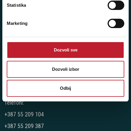
Statistika
Player 387 doo
Marketing
Šifra djelatnosti: 46.19
Posredovanje u trgovini raznovrsnim proizvodima
Matični broj: 11091369
PDV: 403444110009
Dozvoli sve
JIB: 4403444110009
Dozvoli izbor
NAŠE PRODAVNICE
Odbij
Bijeljina - Njegoševa 16
Telefoni:
+387 55 209 104
+387 55 209 387