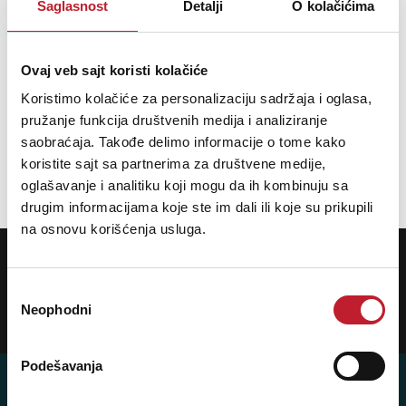
Saglasnost
Detalji
O kolačićima
Šifra: 12435
Ovaj veb sajt koristi kolačiće
Koristimo kolačiće za personalizaciju sadržaja i oglasa,
PROVJERITE DOSTUPNOST
pružanje funkcija društvenih medija i analiziranje
saobraćaja. Takođe delimo informacije o tome kako
Ukupno: 2
koristite sajt sa partnerima za društvene medije,
oglašavanje i analitiku koji mogu da ih kombinuju sa
«
»
1
drugim informacijama koje ste im dali ili koje su prikupili
na osnovu korišćenja usluga.
POTREBNA VAM JE POMOĆ? POZOVITE NAS!
Ukoliko želite da dobijete najnovije informacije o novitetima i popustima,
prijavite se na naš NEWSLETTER!
Избор
Neophodni
сагласности
Prijavi
Podešavanja