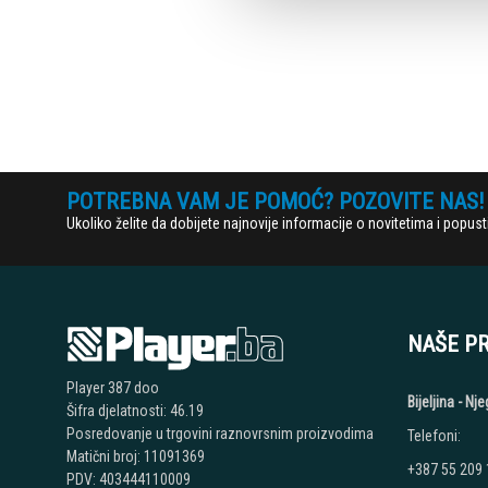
POTREBNA VAM JE POMOĆ? POZOVITE NAS!
Ukoliko želite da dobijete najnovije informacije o novitetima i popu
NAŠE P
Player 387 doo
Bijeljina - N
Šifra djelatnosti: 46.19
Posredovanje u trgovini raznovrsnim proizvodima
Telefoni:
Matični broj: 11091369
+387 55 209
PDV: 403444110009