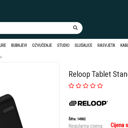
TURE
BUBNJEVI
OZVUČENJE
STUDIO
SLUŠALICE
RASVJETA
KABL
i
Reloop Tablet Stan
Šifra: 14932
Cijena 
Regularna cijena: