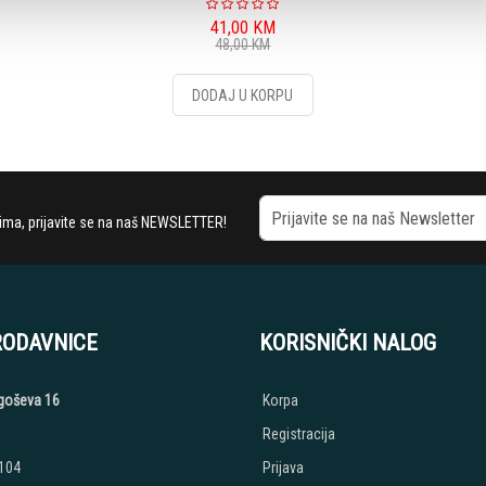
41,00
KM
48,00
KM
DODAJ U KORPU
stima, prijavite se na naš NEWSLETTER!
RODAVNICE
KORISNIČKI NALOG
jegoševa 16
Korpa
Registracija
 104
Prijava