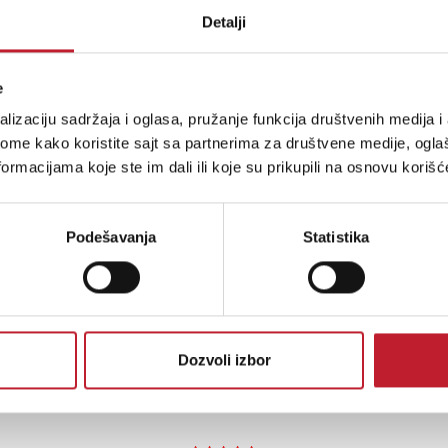
Detalji
e
lizaciju sadržaja i oglasa, pružanje funkcija društvenih medija i 
ome kako koristite sajt sa partnerima za društvene medije, oglaš
ormacijama koje ste im dali ili koje su prikupili na osnovu korišć
Podešavanja
Statistika
Dozvoli izbor
LPT-20