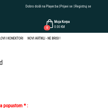
Dobro došli na Player.ba
Prijavi se
Registruj se
Moja Korpa
0.00
KM
0
OVI I KONEKTORI
NOVI ARTIKLI - NE BRISI !
d
sa popustom * :