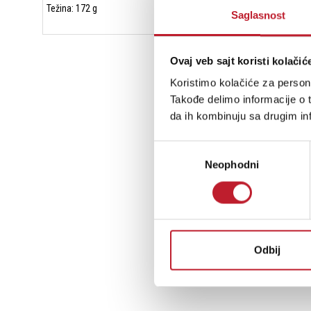
Težina: 172 g
Saglasnost
Ovaj veb sajt koristi kolačić
Koristimo kolačiće za persona
Takođe delimo informacije o t
da ih kombinuju sa drugim inf
Избор
Neophodni
сагласности
Odbij