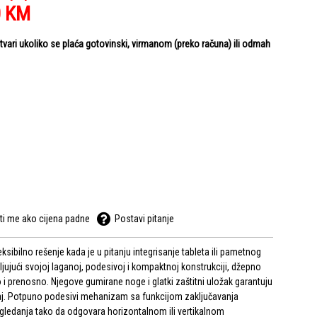
0
KM
ari ukoliko se plaća gotovinski, virmanom (preko računa) ili odmah
ti me ako cijena padne
Postavi pitanje
ksibilno rešenje kada je u pitanju integrisanje tableta ili pametnog
jujući svojoj laganoj, podesivoj i kompaktnoj konstrukciji, džepno
 i prenosno. Njegove gumirane noge i glatki zaštitni uložak garantuju
eđaj. Potpuno podesivi mehanizam sa funkcijom zaključavanja
ledanja tako da odgovara horizontalnom ili vertikalnom