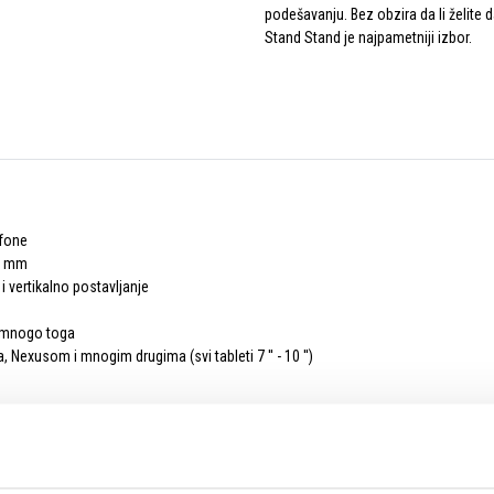
podešavanju. Bez obzira da li želite d
Stand Stand je najpametniji izbor.
efone
11 mm
 vertikalno postavljanje
š mnogo toga
 Nexusom i mnogim drugima (svi tableti 7 '' - 10 '')