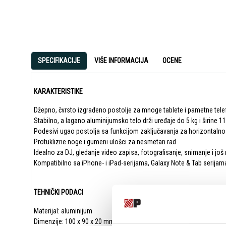
SPECIFIKACIJE
VIŠE INFORMACIJA
OCENE
KARAKTERISTIKE
Džepno, čvrsto izgrađeno postolje za mnoge tablete i pametne tel
Stabilno, a lagano aluminijumsko telo drži uređaje do 5 kg i širine 
Podesivi ugao postolja sa funkcijom zaključavanja za horizontalno i
Protuklizne noge i gumeni ulošci za nesmetan rad
Idealno za DJ, gledanje video zapisa, fotografisanje, snimanje i jo
Kompatibilno sa iPhone- i iPad-serijama, Galaxy Note & Tab serijama,
TEHNIČKI PODACI
Materijal: aluminijum
Dimenzije: 100 x 90 x 20 mm