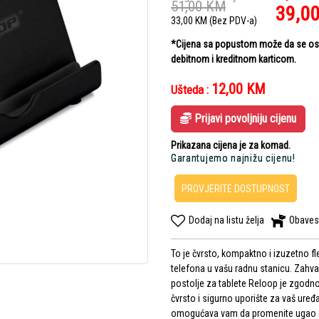
51,00
KM
39,0
33,00
KM
(Bez PDV-a)
*Cijena sa popustom može da se ostv
debitnom i kreditnom karticom.
12,00
KM
Ušteda :
Prijavi povoljniju cijenu
Prikazana cijena je za komad.
Garantujemo najnižu cijenu!
PROVJERITE DOSTUPNOST
Dodaj na listu želja
Obaves
To je čvrsto, kompaktno i izuzetno fle
telefona u vašu radnu stanicu. Zahval
postolje za tablete Reloop je zgodno
čvrsto i sigurno uporište za vaš ur
omogućava vam da promenite ugao g