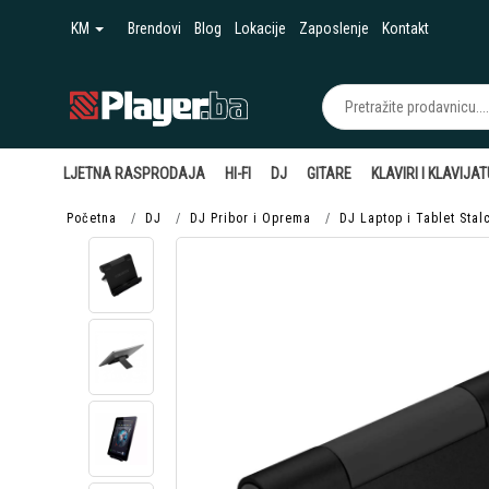
KM
Brendovi
Blog
Lokacije
Zaposlenje
Kontakt
LJETNA RASPRODAJA
HI-FI
DJ
GITARE
KLAVIRI I KLAVIJA
Početna
DJ
DJ Pribor i Oprema
DJ Laptop i Tablet Stalc