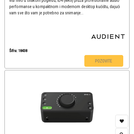
viši nivo u svakom pogledu, iD4 (MKII) pruža profesionalne audio
performanse u kompaktnom i modernom desktop kućištu, dajući
vam sve što vam je potrebno za snimanje...
Šifra: 18438
POZOVITE