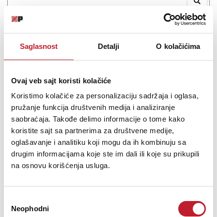
Audient EVO 16 - Zvucna kartica
Saglasnost
Detalji
O kolačićima
977,00
KM
1.120,00
KM
Ovaj veb sajt koristi kolačiće
24 In / 24 Out audio interfejs Osam nagrađivanih EVO pretpojačala
uz našu naprednu tehnologiju konvertera učiniće da sve što radite
Koristimo kolačiće za personalizaciju sadržaja i oglasa,
zvuči bolje. Ako tome dodate inteligentna mikrofonska
pružanje funkcija društvenih medija i analiziranje
pretpojačala koja postavljaju sopstvene nivoe sa Smartg...
saobraćaja. Takođe delimo informacije o tome kako
koristite sajt sa partnerima za društvene medije,
oglašavanje i analitiku koji mogu da ih kombinuju sa
drugim informacijama koje ste im dali ili koje su prikupili
na osnovu korišćenja usluga.
Šifra: 18445
PROVJERITE DOSTUPNOST
Избор
Neophodni
сагласности