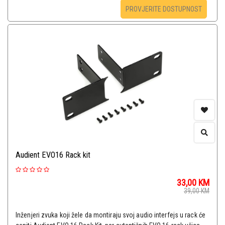
PROVJERITE DOSTUPNOST
Audient EVO16 Rack kit
33,00
KM
39,00
KM
Inženjeri zvuka koji žele da montiraju svoj audio interfejs u rack će