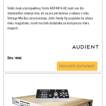
Veliki zvuk u kompaktnoj formi ASP4816-HE nudi sve što
standardno izdanje ima, ali sa još par kečeva u rukavu u vidu
Vintage Mix Bus procesiranja, John Hardy Op pojačala na izlazu
miks magistrale, novih moćnih dodataka za kompresor miks
magistr...
Šifra: 18542
PROVJERITE DOSTUPNOST