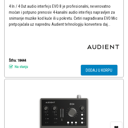
4 In / 4 Out audio interfejs EVO 8 je profesionalni, neverovatno
moćan i potpuno prenosiv 4-kanalni audio interfejs napravljen za
snimanje muzike kod kuće ili u pokretu. Četiri nagrađivana EVO Mic
pretpojačala uz naprednu Audient tehnologiju konvertera daj...
Šifra: 18444
Na stanju
DODAJ U KORPU