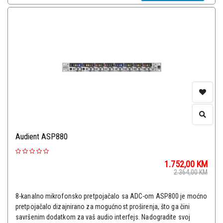
Audient ASP880
1.752,00
KM
2.364,00
KM
8-kanalno mikrofonsko pretpojačalo sa ADC-om ASP800 je moćno
pretpojačalo dizajnirano za mogućnost proširenja, što ga čini
savršenim dodatkom za vaš audio interfejs. Nadogradite svoj