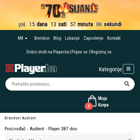
još
15
dana
13
sati
57
minuta
05
sekundi
KM
Brendovi
Blog
Lokacije
Zaposlenje
Kontakt
Dobro došli na Player.ba
Prijavi se
Registruj se
Kategorije
Moja
Korpa
0
Brendovi
Audient
Proizvođač - Audient - Player 387 doo