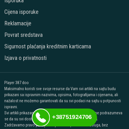
Isporuka
Cijena isporuke
Reklamacije
Povrat sredstava
Sigurnost plaćanja kreditnim karticama
Izjava o privatnosti
Player 387 doo
Maksimalno koristi sve svoje resurse da Vam svi artikli na sajtu budu
prikazani sa ispravnim nazivima, opisima, fotografijama i cijenama, ali
nažalost ne možemo garantovati da su svi podaci na sajtu u potpunosti
ispravni.
Svi artikli prikazani na ovom sajtu su deo naše ponude i ne podrazumeva
+38751924706
se da su svi dostupni u svakom trenutku na našem lageru.
Zadržavamo pravo promjene cijena svih proizvoda i usluga, bez