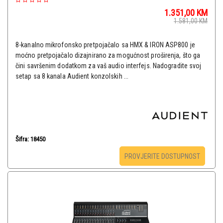
1.351,00
KM
1.581,00
KM
8-kanalno mikrofonsko pretpojačalo sa HMX & IRON ASP800 je
moćno pretpojačalo dizajnirano za mogućnost proširenja, što ga
čini savršenim dodatkom za vaš audio interfejs. Nadogradite svoj
setap sa 8 kanala Audient konzolskih ...
Šifra: 18450
PROVJERITE DOSTUPNOST