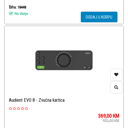
Šifra: 18448
Na stanju
DODAJ U KORPU
Audient EVO 8 - Zvučna kartica
369,00
KM
432,00
KM