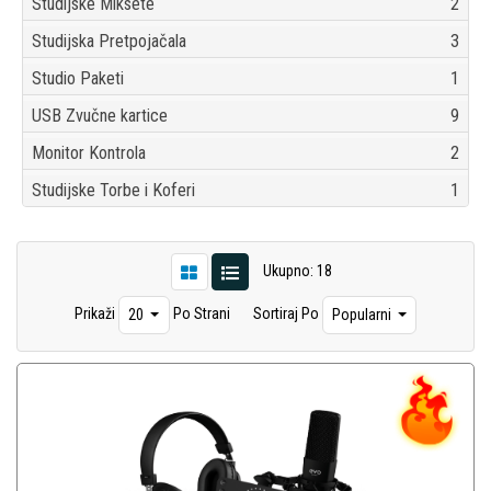
Studijske Miksete
2
Studijska Pretpojačala
3
Studio Paketi
1
USB Zvučne kartice
9
Monitor Kontrola
2
Studijske Torbe i Koferi
1
Ukupno: 18
Prikaži
Po Strani
Sortiraj Po
20
Popularni