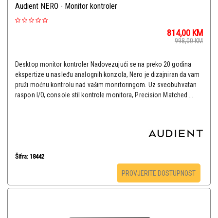
Audient NERO - Monitor kontroler
814,00
KM
998,00
KM
Desktop monitor kontroler Nadovezujući se na preko 20 godina
ekspertize u nasleđu analognih konzola, Nero je dizajniran da vam
pruži moćnu kontrolu nad vašim monitoringom. Uz sveobuhvatan
raspon I/O, console stil kontrole monitora, Precision Matched ...
Šifra: 18442
PROVJERITE DOSTUPNOST