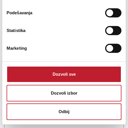
Podešavanja
Statistika
Marketing
Audient EVOSP8 EU
Dozvoli sve
840,00
KM
1.018,00
KM
Dozvoli izbor
Pametno 8-kanalno pretpojačalo sa AD/DA konverzijom Vrhunsko
studijsko proširenje pretpojačala je tu. EVO SP8 je dizajniran da
Odbij
bude savršen partner za proširenje vašeg postojećeg audio
interfejsa. Dajte svom studiju performanse i ...