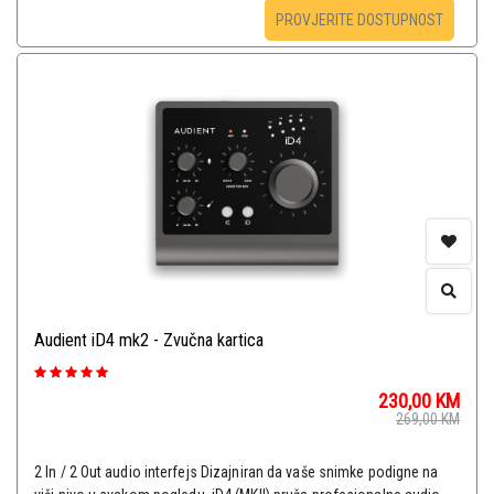
PROVJERITE DOSTUPNOST
Audient iD4 mk2 - Zvučna kartica
230,00
KM
269,00
KM
2 In / 2 Out audio interfejs Dizajniran da vaše snimke podigne na