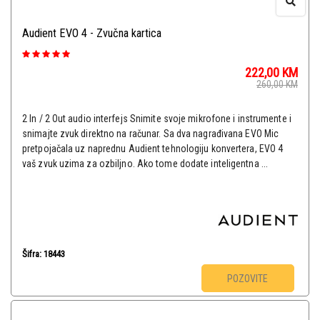
Audient EVO 4 - Zvučna kartica
222,00
KM
260,00
KM
2 In / 2 Out audio interfejs Snimite svoje mikrofone i instrumente i
snimajte zvuk direktno na računar. Sa dva nagrađivana EVO Mic
pretpojačala uz naprednu Audient tehnologiju konvertera, EVO 4
vaš zvuk uzima za ozbiljno. Ako tome dodate inteligentna ...
Šifra: 18443
POZOVITE