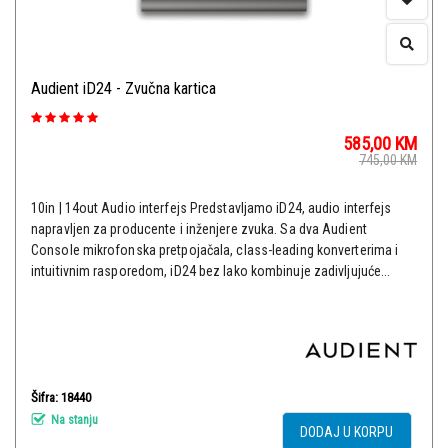
Audient iD24 - Zvučna kartica
585,00
KM
745,00
KM
10in | 14out Audio interfejs Predstavljamo iD24, audio interfejs
napravljen za producente i inženjere zvuka. Sa dva Audient
Console mikrofonska pretpojačala, class-leading konverterima i
intuitivnim rasporedom, iD24 bez lako kombinuje zadivljujuće...
Šifra: 18440
Na stanju
DODAJ U KORPU