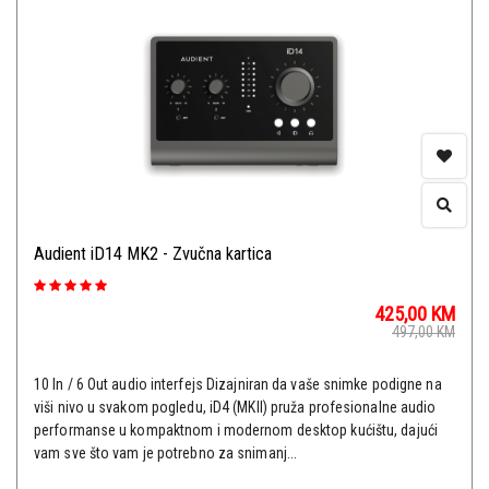
Audient iD14 MK2 - Zvučna kartica
425,00
KM
497,00
KM
10 In / 6 Out audio interfejs Dizajniran da vaše snimke podigne na
viši nivo u svakom pogledu, iD4 (MKII) pruža profesionalne audio
performanse u kompaktnom i modernom desktop kućištu, dajući
vam sve što vam je potrebno za snimanj...