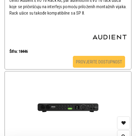
ceniti Audient EVO 16 Rack Kit, par autentičnih EVO 16 rack ušica
koje se pričvršćuju na interfejs pomoću priloženih montažnih vijaka.
Rack ušice su takođe kompatibilne sa SP 8.
Šifra: 18446
PROVJERITE DOSTUPNOST