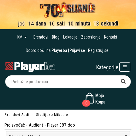
još
14
dana
16
sati
10
minuta
12
sekundi
KM
Brendovi
Blog
Lokacije
Zaposlenje
Kontakt
Dobro došli na Player.ba
Prijavi se
Registruj se
Kategorije
Moja
Korpa
0
Brendovi
Audient
Studijske Miksete
Proizvođač - Audient - Player 387 doo