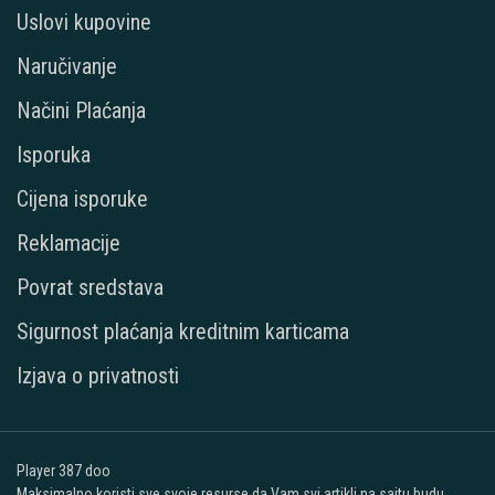
Uslovi kupovine
Naručivanje
Načini Plaćanja
Isporuka
Cijena isporuke
Reklamacije
Povrat sredstava
Sigurnost plaćanja kreditnim karticama
Izjava o privatnosti
Player 387 doo
Maksimalno koristi sve svoje resurse da Vam svi artikli na sajtu budu