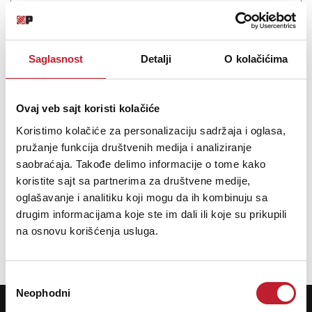
Veliki zvuk u kompaktnoj formi ASP4816-HE nudi sve što
standardno izdanje ima, ali sa još par kečeva u rukavu u vidu
Vintage Mix Bus procesiranja, John Hardy Op pojačala na izlazu
Saglasnost
Detalji
O kolačićima
miks magistrale, novih moćnih dodataka za kompresor miks
magistr...
Ovaj veb sajt koristi kolačiće
Koristimo kolačiće za personalizaciju sadržaja i oglasa,
pružanje funkcija društvenih medija i analiziranje
Šifra: 18542
saobraćaja. Takođe delimo informacije o tome kako
koristite sajt sa partnerima za društvene medije,
PROVJERITE DOSTUPNOST
oglašavanje i analitiku koji mogu da ih kombinuju sa
drugim informacijama koje ste im dali ili koje su prikupili
Ukupno: 2
na osnovu korišćenja usluga.
«
»
1
Избор
Neophodni
сагласности
POTREBNA VAM JE POMOĆ? POZOVITE NAS!