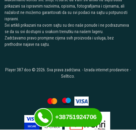
prikazani sa ispravnim nazivima, opisima, fotografijama i cijenama, ali
nažalost ne možemo garantovati da su svi podaci na sajtu u potpunosti
ispravni.
Svi artikli prikazani na ovom sajtu su deo naše ponude i ne podrazumeva
se da su svi dostupni u svakom trenutku na našem lageru.
Zadržavamo pravo promjene cijena svih proizvoda i usluga, bez
prethodne najave na sajtu.
Player 387 doo © 2026. Sva prava zadržana. -
Izrada internet prodavnice
-
Selltico.
+38751924706