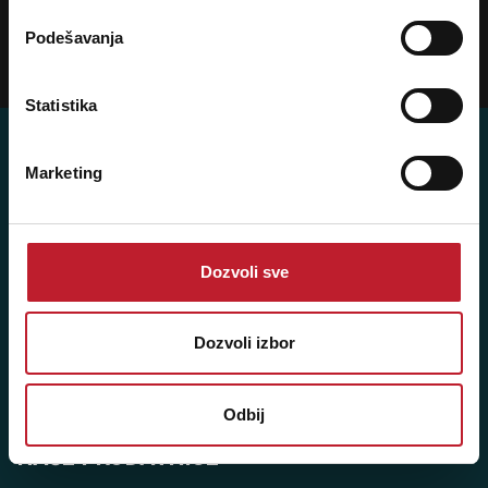
Ukoliko želite da dobijete najnovije informacije o novitetima i popustima,
prijavite se na naš NEWSLETTER!
Podešavanja
Prijavi
Statistika
Marketing
Player 387 doo
Šifra djelatnosti: 46.19
Dozvoli sve
Posredovanje u trgovini raznovrsnim proizvodima
Matični broj: 11091369
Dozvoli izbor
PDV: 403444110009
JIB: 4403444110009
Odbij
NAŠE PRODAVNICE