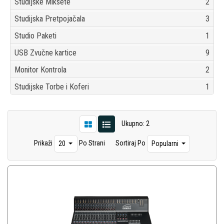
Studijske Miksete
2
Studijska Pretpojačala
3
Studio Paketi
1
USB Zvučne kartice
9
Monitor Kontrola
2
Studijske Torbe i Koferi
1
Ukupno: 2
Prikaži
Po Strani
Sortiraj Po
20
Popularni