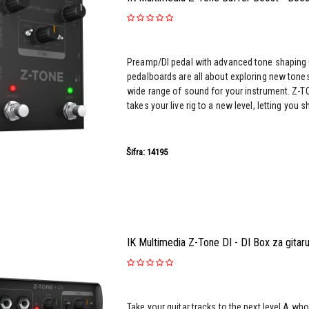
Preamp/DI pedal with advanced tone shaping 
pedalboards are all about exploring new tones
wide range of sound for your instrument. Z-
takes your live rig to a new level, letting you 
Šifra: 14195
IK Multimedia Z-Tone DI - DI Box za gitar
Take your guitar tracks to the next level A wh