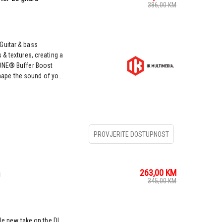
386,00
KM
Guitar & bass
 & textures, creating a
TONE® Buffer Boost
shape the sound of yo...
PROVJERITE DOSTUPNOST
263,00
KM
u
345,00
KM
ole new take on the DI