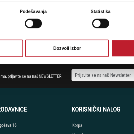
Šifra: 19210
Podešavanja
Statistika
Dozvoli izbor
Ukupno: 3
stima, prijavite se na naš NEWSLETTER!
RODAVNICE
KORISNIČKI NALOG
jegoševa 16
Korpa