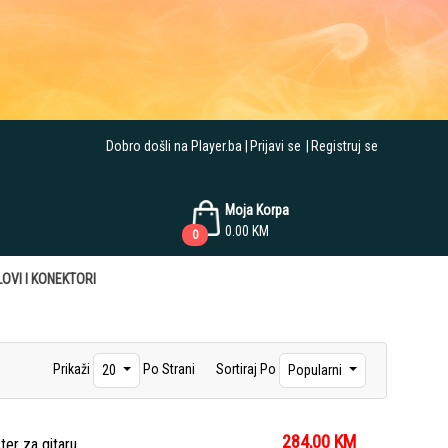
Dobro došli na Player.ba
Prijavi se
Registruj se
Moja Korpa
0.00
KM
0
OVI I KONEKTORI
Prikaži
Po Strani
Sortiraj Po
20
Popularni
284,00
KM
er za gitaru