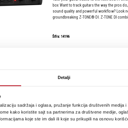
box Want to track guitars the way the pros do,
sound quality and powerful workflow? Look no
groundbreaking Z-TONE® DI. Z-TONE DI combin
Šifra: 14196
IK MULTIMEDIA ToneX One
Detalji
e
An entire rig right in your pocketTONEX ONE put
lizaciju sadržaja i oglasa, pružanje funkcija društvenih medija i 
Machine Modeling technology on any size ped
ome kako koristite sajt sa partnerima za društvene medije, oglaš
to perform with the world’s most sought-afte
than ever before. It truly makes unlimited tone
ormacijama koje ste im dali ili koje su prikupili na osnovu korišć