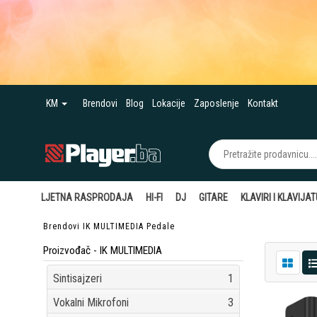
KM
Brendovi
Blog
Lokacije
Zaposlenje
Kontakt
LJETNA RASPRODAJA
HI-FI
DJ
GITARE
KLAVIRI I KLAVIJA
Brendovi
IK MULTIMEDIA
Pedale
Proizvođač - IK MULTIMEDIA
Sintisajzeri
1
Vokalni Mikrofoni
3