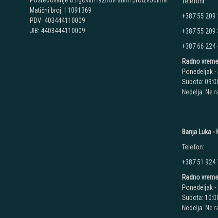
Posredovanje u trgovini raznovrsnim proizvodima
Telefoni:
Matični broj: 11091369
+387 55 209
PDV: 403444110009
JIB: 4403444110009
+387 55 209
+387 66 224
Radno vreme
Ponedeljak - 
Subota: 09:00
Nedelja: Ne 
Banja Luka - K
Telefon:
+387 51 924
Radno vreme
Ponedeljak - 
Subota: 10:00
Nedelja: Ne 