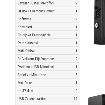
Lavalier i Ostali Mikrofoni
9
DI Box i Phantom Power
1
Software
2
Kontroleri
1
Studijska Pretpojačala
1
Patch Kablovi
1
Midi Kablovi
1
Sa Velikom Dijafragmom
2
Podcast i USB Mikrofoni
1
Stalci za Mikrofone
5
Mini Dirke
1
do 37 dirki
2
USB Zvučne kartice
14