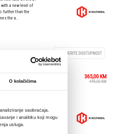
 with a new level of
 further than the
es the a...
PROVJERITE DOSTUPNOST
365,00
KM
O kolačićima
449,00
KM
s IK’s revolutionary AI
analiziranje saobraćaja.
alboard, enabling you
avanje i analitiku koji mogu
r tones in more ways
 acce...
enja usluga.