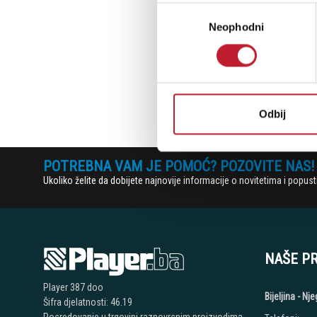
Избор
Neophodni
сагласности
Odbij
POTREBNA VAM JE POMOĆ? POZOVITE NAS!
Ukoliko želite da dobijete najnovije informacije o novitetima i popu
NAŠE P
Player 387 doo
Bijeljina - N
Šifra djelatnosti: 46.19