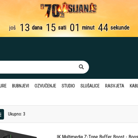
13
15
01
44
još
dana
sati
minut
sekunde
TURE
BUBNJEVI
OZVUČENJE
STUDIO
SLUŠALICE
RASVJETA
KABL
Ukupno: 3
IK Multimedia Z-Tone Buffer Boost - Boost