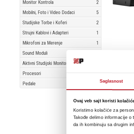
Monitor Kontrola
2
Mobilni, Foto i Video Dodaci
5
Studijske Torbe i Koferi
2
Strujni Kablovi i Adapteri
1
Mikrofoni za Merenje
1
Sound Moduli
1
Aktivni Studijski Monitori
7
Procesori
2
Saglasnost
Pedale
3
Ovaj veb sajt koristi kolačić
Koristimo kolačiće za persona
Takođe delimo informacije o t
da ih kombinuju sa drugim inf