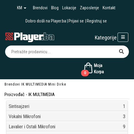
KM
Brendovi
Blog
Lokacije
Zaposlenje
Kontakt
Dobro došli na Player.ba
Prijavi se
Registruj se
Kategorije
Moja
Korpa
0
Brendovi
IK MULTIMEDIA
Mini Dirke
Proizvođač - IK MULTIMEDIA
Sintisajzeri
1
Vokalni Mikrofoni
3
Lavalier i Ostali Mikrofoni
9