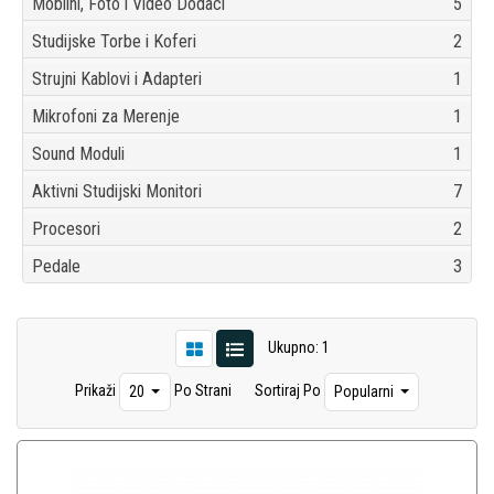
Mobilni, Foto i Video Dodaci
5
Studijske Torbe i Koferi
2
Strujni Kablovi i Adapteri
1
Mikrofoni za Merenje
1
Sound Moduli
1
Aktivni Studijski Monitori
7
Procesori
2
Pedale
3
Ukupno: 1
Prikaži
Po Strani
Sortiraj Po
20
Popularni