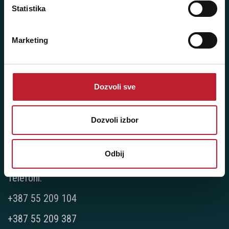
Statistika
Player 387 doo
Šifra djelatnosti: 46.19
Marketing
Posredovanje u trgovini raznovrsnim proizvodima
Matični broj: 11091369
PDV: 403444110009
Dozvoli sve
JIB: 4403444110009
Dozvoli izbor
NAŠE PRODAVNICE
Odbij
Bijeljina - Njegoševa 16
Telefoni:
+387 55 209 104
+387 55 209 387