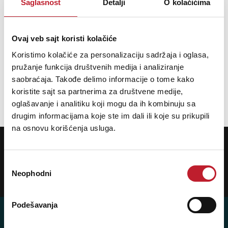
Saglasnost
Detalji
O kolačićima
Šifra: 18475
Ovaj veb sajt koristi kolačiće
Koristimo kolačiće za personalizaciju sadržaja i oglasa,
PROVJERITE DOSTUPNOST
pružanje funkcija društvenih medija i analiziranje
saobraćaja. Takođe delimo informacije o tome kako
Ukupno: 1
koristite sajt sa partnerima za društvene medije,
oglašavanje i analitiku koji mogu da ih kombinuju sa
«
»
1
drugim informacijama koje ste im dali ili koje su prikupili
na osnovu korišćenja usluga.
POTREBNA VAM JE POMOĆ? POZOVITE NAS!
Ukoliko želite da dobijete najnovije informacije o novitetima i popustima,
prijavite se na naš NEWSLETTER!
Избор
Neophodni
сагласности
Prijavi
Podešavanja