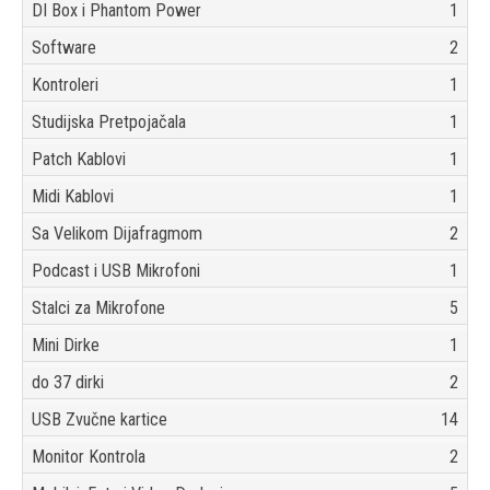
DI Box i Phantom Power
1
Software
2
Kontroleri
1
Studijska Pretpojačala
1
Patch Kablovi
1
Midi Kablovi
1
Sa Velikom Dijafragmom
2
Podcast i USB Mikrofoni
1
Stalci za Mikrofone
5
Mini Dirke
1
do 37 dirki
2
USB Zvučne kartice
14
Monitor Kontrola
2