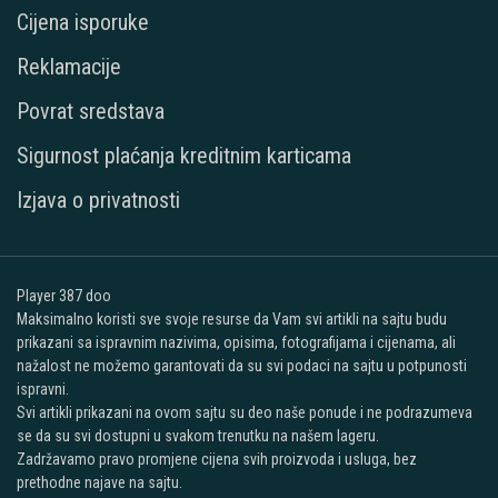
Cijena isporuke
Reklamacije
Povrat sredstava
Sigurnost plaćanja kreditnim karticama
Izjava o privatnosti
Player 387 doo
Maksimalno koristi sve svoje resurse da Vam svi artikli na sajtu budu
prikazani sa ispravnim nazivima, opisima, fotografijama i cijenama, ali
nažalost ne možemo garantovati da su svi podaci na sajtu u potpunosti
ispravni.
Svi artikli prikazani na ovom sajtu su deo naše ponude i ne podrazumeva
se da su svi dostupni u svakom trenutku na našem lageru.
Zadržavamo pravo promjene cijena svih proizvoda i usluga, bez
prethodne najave na sajtu.