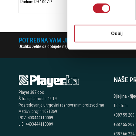
Radium RH 1007 P
Odbij
POTREBNA VAM JE POMOĆ? POZOVITE NAS!
Ukoliko želite da dobijete najnovije informacije o novitetima i popu
NAŠE P
Player 387 doo
Bijeljina - N
Šifra djelatnosti: 46.19
Posredovanje u trgovini raznovrsnim proizvodima
Telefoni:
Matični broj: 11091369
+387 55 209
PDV: 403444110009
JIB: 4403444110009
+387 55 209
+387 66 224