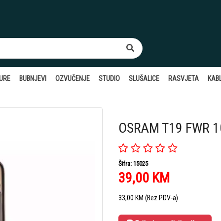
TURE
BUBNJEVI
OZVUČENJE
STUDIO
SLUŠALICE
RASVJETA
KABL
OSRAM T19 FWR 1
Šifra: 15025
39,00
KM
33,00
KM
(Bez PDV-a)