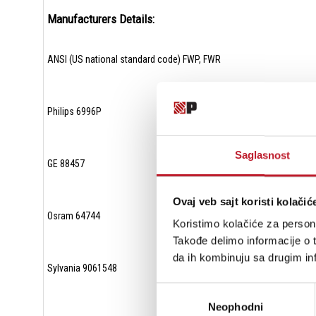
Manufacturers Details:
ANSI (US national standard code) FWP, FWR
Philips 6996P
Saglasnost
GE 88457
Ovaj veb sajt koristi kolačić
Osram 64744
Koristimo kolačiće za persona
Takođe delimo informacije o t
da ih kombinuju sa drugim inf
Sylvania 9061548
Избор
Neophodni
сагласности