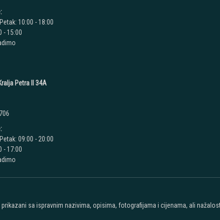
:
Petak: 10:00 - 18:00
 - 15:00
radimo
ralja Petra II 34A
 706
:
Petak: 09:00 - 20:00
 - 17:00
radimo
u prikazani sa ispravnim nazivima, opisima, fotografijama i cijenama, ali nažal