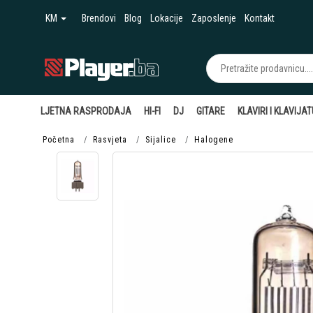
KM
Brendovi
Blog
Lokacije
Zaposlenje
Kontakt
LJETNA RASPRODAJA
HI-FI
DJ
GITARE
KLAVIRI I KLAVIJA
Početna
Rasvjeta
Sijalice
Halogene