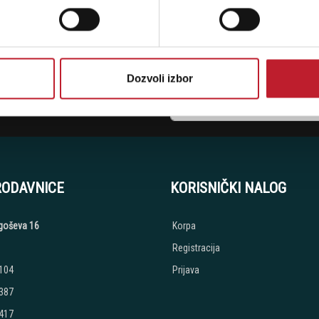
Dozvoli izbor
stima, prijavite se na naš NEWSLETTER!
RODAVNICE
KORISNIČKI NALOG
jegoševa 16
Korpa
Registracija
 104
Prijava
 387
 417