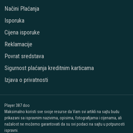
Načini Plaćanja
Isporuka
Cijena isporuke
Reklamacije
Povrat sredstava
Sigurnost plaćanja kreditnim karticama
Izjava o privatnosti
Player 387 doo
Maksimalno koristi sve svoje resurse da Vam svi artikli na sajtu budu
prikazani sa ispravnim nazivima, opisima, fotografijama i cijenama, ali
nažalost ne možemo garantovati da su svi podaci na sajtu u potpunosti
ispravni.