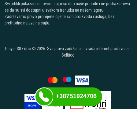
Svi artikli prikazani na ovom sajtu su deo naše ponude i ne podrazumeva
se da su svi dostupni u svakom trenutku na našem lageru.
Zadržavamo pravo promjene cijena svih proizvoda i usluga, bez
prethodne najave na sajtu.
Player 387 doo © 2026. Sva prava zadržana. -
Izrada internet prodavnice
-
Selltico.
+38751924706