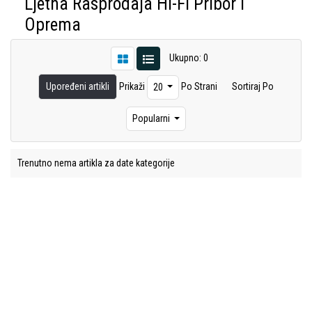
Ljetna Rasprodaja HI-FI Pribor i
Oprema
Ukupno: 0
Upoređeni artikli
Prikaži
Po Strani
Sortiraj Po
20
Popularni
Trenutno nema artikla za date kategorije