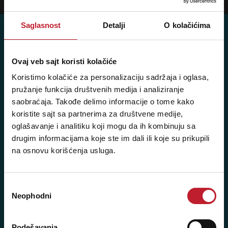
Saglasnost
Detalji
O kolačićima
Ovaj veb sajt koristi kolačiće
Player 387 doo
Koristimo kolačiće za personalizaciju sadržaja i oglasa,
Šifra djelatnosti: 46.19
pružanje funkcija društvenih medija i analiziranje
Posredovanje u trgovini raznovrsnim proizvodima
saobraćaja. Takođe delimo informacije o tome kako
koristite sajt sa partnerima za društvene medije,
Matični broj: 11091369
oglašavanje i analitiku koji mogu da ih kombinuju sa
PDV: 403444110009
drugim informacijama koje ste im dali ili koje su prikupili
JIB: 4403444110009
na osnovu korišćenja usluga.
NAŠE PRODAVNICE
Избор
Neophodni
сагласности
Bijeljina - Njegoševa 16
Telefoni:
Podešavanja