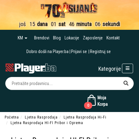
još
15
dana
01
sat
46
minuta
06
sekundi
KM
Brendovi
Blog
Lokacije
Zaposlenje
Kontakt
Dobro došli na Player.ba
Prijavi se
Registruj se
Kategorije
Moja
Korpa
0
Početna
Ljetna Rasprodaja
Ljetna Rasprodaja Hi-Fi
Ljetna Rasprodaja HI-FI Pribor i Oprema