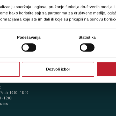
stima, prijavite se na naš NEWSLETTER!
lizaciju sadržaja i oglasa, pružanje funkcija društvenih medija i 
ome kako koristite sajt sa partnerima za društvene medije, oglaš
ormacijama koje ste im dali ili koje su prikupili na osnovu korišć
RODAVNICE
KORISNIČKI NALOG
Podešavanja
Statistika
jegoševa 16
Korpa
Registracija
 104
Prijava
Dozvoli izbor
 387
 417
:
Petak: 10:00 - 18:00
 - 15:00
radimo