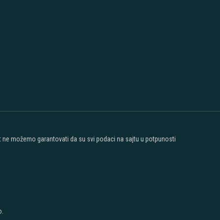
ost ne možemo garantovati da su svi podaci na sajtu u potpunosti
o.