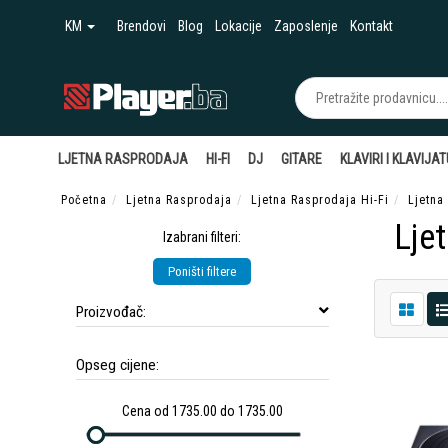
KM
Brendovi
Blog
Lokacije
Zaposlenje
Kontakt
LJETNA RASPRODAJA
HI-FI
DJ
GITARE
KLAVIRI I KLAVIJA
Početna
Ljetna Rasprodaja
Ljetna Rasprodaja Hi-Fi
Ljetna
Lje
Izabrani filteri:
Poništi filtere
Proizvođač:
Opseg cijene:
Cena od 1735.00 do 1735.00