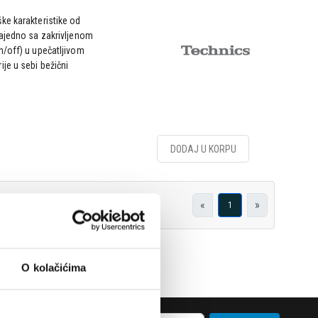
ke karakteristike od
zajedno sa zakrivljenom
n/off) u upečatljivom
je u sebi bežični
DODAJ U KORPU
«
»
1
O kolačićima