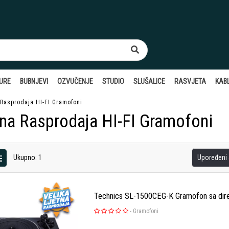
TURE
BUBNJEVI
OZVUČENJE
STUDIO
SLUŠALICE
RASVJETA
KABL
 Rasprodaja HI-FI Gramofoni
tna Rasprodaja HI-FI Gramofoni
Ukupno: 1
Upoređeni a
Technics SL-1500CEG-K Gramofon sa di
-
Gramofoni