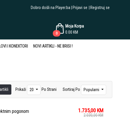
Dobro došli na Player.ba
Prijavi se
Registruj se
Moja Korpa
0.00
KM
0
OVI I KONEKTORI
NOVI ARTIKLI - NE BRISI !
rtikli
Prikaži
Po Strani
Sortiraj Po
20
Popularni
1.735,00
KM
rektnim pogonom
2.030,00
KM