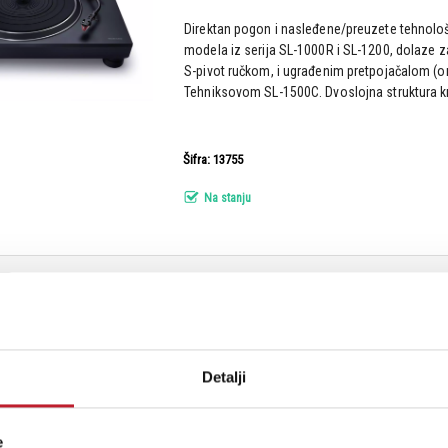
Direktan pogon i nasleđene/preuzete tehnološ
modela iz serija SL-1000R i SL-1200, dolaze 
S-pivot ručkom, i ugrađenim pretpojačalom (o
Tehniksovom SL-1500C. Dvoslojna struktura kri
Šifra: 13755
Na stanju
Ukupno: 1
Detalji
e