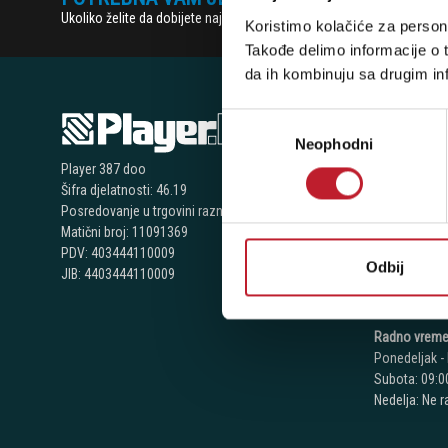
Ukoliko želite da dobijete najnovije informacije o novitetima i popu
Koristimo kolačiće za persona
Takođe delimo informacije o t
da ih kombinuju sa drugim inf
Избор
NAŠE P
Neophodni
сагласности
Player 387 doo
Bijeljina - N
Šifra djelatnosti: 46.19
Posredovanje u trgovini raznovrsnim proizvodima
Telefoni:
Matični broj: 11091369
+387 55 209
PDV: 403444110009
Odbij
JIB: 4403444110009
+387 55 209
+387 66 224
Radno vreme
Ponedeljak - 
Subota: 09:00
Nedelja: Ne 