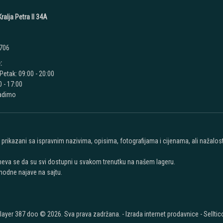
ralja Petra II 34A
 706
:
Petak: 09:00 - 20:00
 - 17:00
radimo
u prikazani sa ispravnim nazivima, opisima, fotografijama i cijenama, ali nažal
meva se da su svi dostupni u svakom trenutku na našem lageru.
hodne najave na sajtu.
layer 387 doo © 2026. Sva prava zadržana. -
Izrada internet prodavnice
-
Selltic