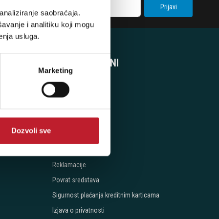
Prijavi
analiziranje saobraćaja.
avanje i analitiku koji mogu
enja usluga.
SVE O KUPOVINI
Marketing
Uslovi kupovine
Naručivanje
Načini Plaćanja
Dozvoli sve
Isporuka
Cijena isporuke
Reklamacije
Povrat sredstava
Sigurnost plaćanja kreditnim karticama
Izjava o privatnosti