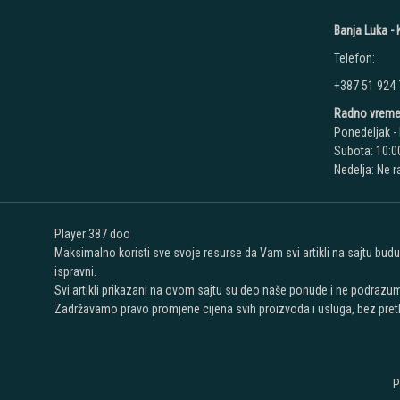
Banja Luka - K
Telefon:
+387 51 924
Radno vreme
Ponedeljak - 
Subota: 10:00
Nedelja: Ne 
Player 387 doo
Maksimalno koristi sve svoje resurse da Vam svi artikli na sajtu bud
ispravni.
Svi artikli prikazani na ovom sajtu su deo naše ponude i ne podrazu
Zadržavamo pravo promjene cijena svih proizvoda i usluga, bez pret
P