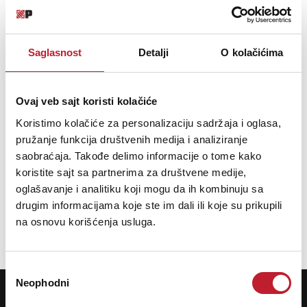
Saglasnost
Detalji
O kolačićima
Ovaj veb sajt koristi kolačiće
Koristimo kolačiće za personalizaciju sadržaja i oglasa,
Aroma COCO
pružanje funkcija društvenih medija i analiziranje
saobraćaja. Takođe delimo informacije o tome kako
koristite sajt sa partnerima za društvene medije,
11,00
KM
oglašavanje i analitiku koji mogu da ih kombinuju sa
13,00
KM
drugim informacijama koje ste im dali ili koje su prikupili
na osnovu korišćenja usluga.
DODAJ U KORPU
Избор
Neophodni
сагласности
POTREBNA VAM JE POMOĆ? POZOVITE NAS!
Ukoliko želite da dobijete najnovije informacije o novitetima i popustima,