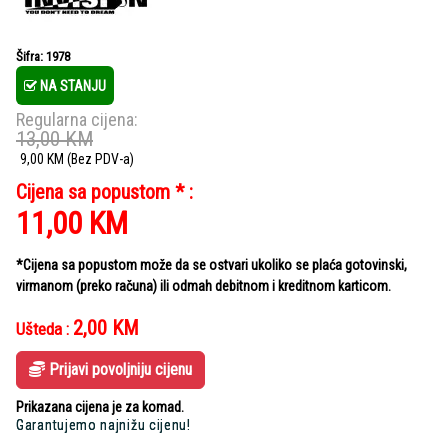
Šifra: 1978
NA STANJU
Regularna cijena:
13,00
KM
9,00
KM
(Bez PDV-a)
Cijena sa popustom * :
11,00
KM
*Cijena sa popustom može da se ostvari ukoliko se plaća gotovinski,
virmanom (preko računa) ili odmah debitnom i kreditnom karticom.
2,00
KM
Ušteda :
Prijavi povoljniju cijenu
Prikazana cijena je za komad.
Garantujemo najnižu cijenu!