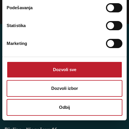
prijavite se na naš NEWSLETTER!
Podešavanja
Prijavi
Statistika
Marketing
Player 387 doo
Šifra djelatnosti: 46.19
Dozvoli sve
Posredovanje u trgovini raznovrsnim proizvodima
Matični broj: 11091369
Dozvoli izbor
PDV: 403444110009
JIB: 4403444110009
Odbij
NAŠE PRODAVNICE