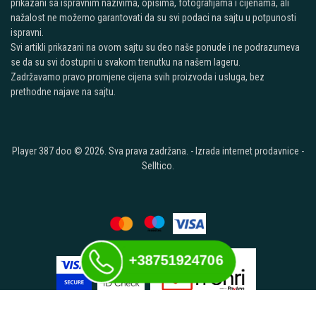
prikazani sa ispravnim nazivima, opisima, fotografijama i cijenama, ali
nažalost ne možemo garantovati da su svi podaci na sajtu u potpunosti
ispravni.
Svi artikli prikazani na ovom sajtu su deo naše ponude i ne podrazumeva
se da su svi dostupni u svakom trenutku na našem lageru.
Zadržavamo pravo promjene cijena svih proizvoda i usluga, bez
prethodne najave na sajtu.
Player 387 doo © 2026. Sva prava zadržana. -
Izrada internet prodavnice
-
Selltico.
+38751924706