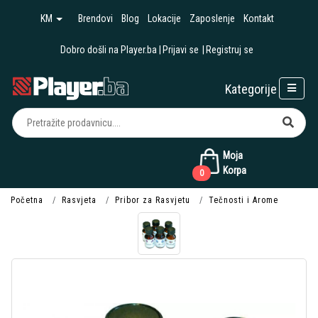
KM
Brendovi
Blog
Lokacije
Zaposlenje
Kontakt
Dobro došli na Player.ba
Prijavi se
Registruj se
Kategorije
Moja
Korpa
0
Početna
Rasvjeta
Pribor za Rasvjetu
Tečnosti i Arome